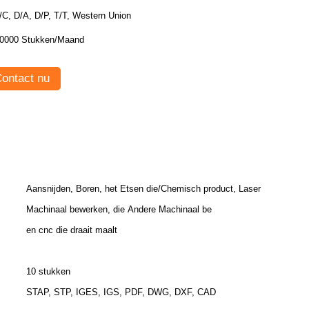
/C, D/A, D/P, T/T, Western Union
0000 Stukken/Maand
ontact nu
Aansnijden, Boren, het Etsen die/Chemisch product, Laser
Machinaal bewerken, die Andere Machinaal be
en cnc die draait maalt
10 stukken
STAP, STP, IGES, IGS, PDF, DWG, DXF, CAD