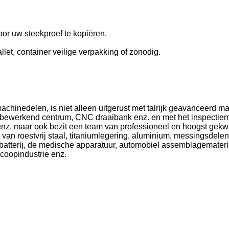
 uw steekproef te kopiëren.
llet, container veilige verpakking of zonodig.
 machinedelen, is niet alleen uitgerust met talrijk geavanceer
bewerkend centrum, CNC draaibank enz. en met het inspectiema
z. maar ook bezit een team van professioneel en hoogst gekwa
 van roestvrij staal, titaniumlegering, aluminium, messingsdele
atterij, de medische apparatuur, automobiel assemblagemateriaal
coopindustrie enz.