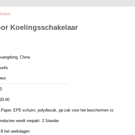
kelaar
or Koelingsschakelaar
uangdong, China
uofa
Oem
0
20.00
.Paper, EPE-schuim, polydiezak, pp-zak voor het beschermen van
producten wordt verpakt. 2.Standar
-8 het werkdagen