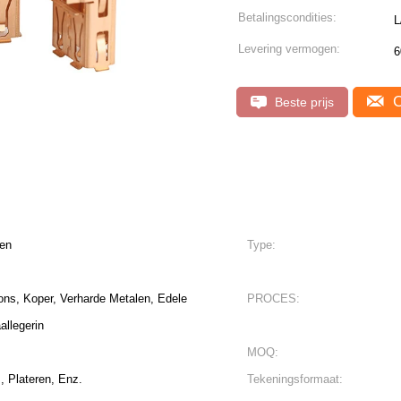
Betalingscondities:
L
Levering vermogen:
6
C
Beste prijs
en
Type:
ons, Koper, Verharde Metalen, Edele
PROCES:
allegerin
MOQ:
, Plateren, Enz.
Tekeningsformaat: