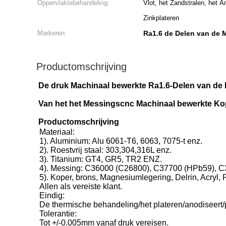
Oppervlaktebehandeling:
Vlot, het Zandstralen, het A
Zinkplateren
Markeren:
Ra1.6 de Delen van de
Productomschrijving
De druk Machinaal bewerkte Ra1.6-Delen van de
Van het het Messingscnc Machinaal bewerkte Kop
Productomschrijving
Materiaal:
1). Aluminium: Alu 6061-T6, 6063, 7075-t enz.
2). Roestvrij staal: 303,304,316L enz.
3). Titanium: GT4, GR5, TR2 ENZ.
4). Messing: C36000 (C26800), C37700 (HPb59), 
5). Koper, brons, Magnesiumlegering, Delrin, Acryl, 
Allen als vereiste klant.
Eindig:
De thermische behandeling/het plateren/anodiseert/p
Tolerantie:
Tot +/-0.005mm vanaf druk vereisen.