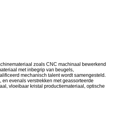
d machinemateriaal zoals CNC machinaal bewerkend
teriaal met inbegrip van beugels,
lificeerd mechanisch talent wordt samengesteld.
n, en evenals verstrekken met geassorteerde
, vloeibaar kristal productiemateriaal, optische