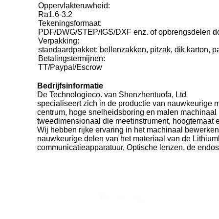
Oppervlakteruwheid:
Ra1.6-3.2
Tekeningsformaat:
PDF/DWG/STEP/IGS/DXF enz. of opbrengsdelen door
Verpakking:
standaardpakket: bellenzakken, pitzak, dik karton, pa
Betalingstermijnen:
TT/Paypal/Escrow
Bedrijfsinformatie
De Technologieco. van Shenzhentuofa, Ltd
specialiseert zich in de productie van nauwkeurige
centrum, hoge snelheidsboring en malen machinaal 
tweedimensionaal die meetinstrument, hoogtemaat en
Wij hebben rijke ervaring in het machinaal bewerken
nauwkeurige delen van het materiaal van de Lithiumb
communicatieapparatuur, Optische lenzen, de endos