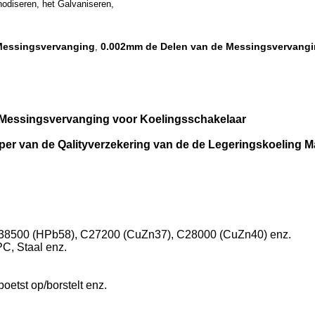
nodiseren, het Galvaniseren,
 Messingsvervanging
0.002mm de Delen van de Messingsvervang
,
 Messingsvervanging voor Koelingsschakelaar
er van de Qalityverzekering van de de Legeringskoeling 
C38500 (HPb58), C27200 (CuZn37), C28000 (CuZn40) enz.
PC, Staal enz.
oetst op/borstelt enz.