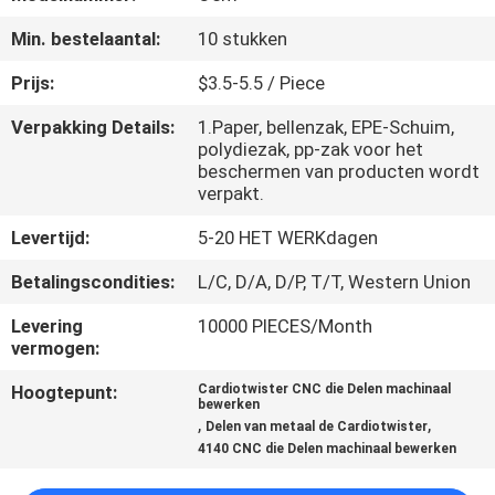
NEEM
Min. bestelaantal:
10 stukken
CONTACT
MET
Prijs:
$3.5-5.5 / Piece
ONS
Verpakking Details:
1.Paper, bellenzak, EPE-Schuim,
polydiezak, pp-zak voor het
OP
beschermen van producten wordt
verpakt.
NIEUWS
Levertijd:
5-20 HET WERKdagen
Betalingscondities:
L/C, D/A, D/P, T/T, Western Union
VRAAG
Levering
10000 PIECES/Month
EEN
vermogen:
OFFERTE
Hoogtepunt:
Cardiotwister CNC die Delen machinaal
bewerken
,
,
Delen van metaal de Cardiotwister
SITEMAP
4140 CNC die Delen machinaal bewerken