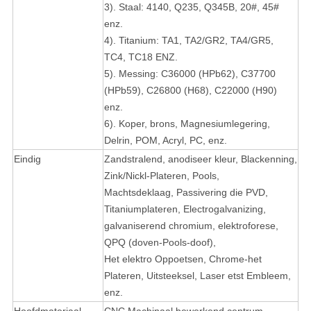
3). Staal: 4140, Q235, Q345B, 20#, 45#
enz.
4). Titanium: TA1, TA2/GR2, TA4/GR5
,
TC4, TC18 ENZ.
5). Messing: C36000 (HPb62), C37700
(HPb59), C26800 (
H68
), C22000
(
H90
)
enz.
6). Koper, brons, Magnesiumlegering,
Delrin, POM, Acryl, PC, enz.
Eindig
Zandstralend, anodiseer kleur, Blackenning,
Zink/Nickl-Plateren, Pools,
Machtsdeklaag, Passivering die
PVD,
Titaniumplateren, Electrogalvanizing,
galvaniserend chromium, elektroforese,
QPQ (doven-Pools-doof),
Het elektro Oppoetsen, Chrome-het
Plateren, Uitsteeksel, Laser etst Embleem,
enz.