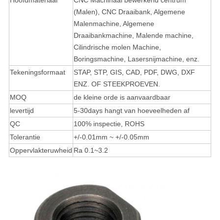
Hoofdmateriaal
CNC Machinaal bewerkend centrum
(Malen), CNC Draaibank, Algemene
Malenmachine, Algemene
Draaibankmachine, Malende machine,
Cilindrische molen Machine,
Boringsmachine,
Lasersnijmachine, enz.
Tekeningsformaat
STAP, STP, GIS, CAD, PDF, DWG, DXF
ENZ. OF STEEKPROEVEN.
MOQ
de kleine orde is aanvaardbaar
levertijd
5-30days hangt van hoeveelheden af
QC
100% inspectie, ROHS
Tolerantie
+/-0.01mm ~ +/-0.05mm
Oppervlakteruwheid
Ra 0.1~3.2