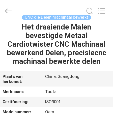
2026
Shenzhen
Tuofa
Technology
Co.,
CNC die Delen machinaal bewerkt
Ltd..
All
Rights
Het draaiende Malen
HUIS
Reserved.
bevestigde Metaal
PRODUCTEN
Cardiotwister CNC Machinaal
bewerkend Delen, precisiecnc
OVER
machinaal bewerkte delen
ONS
Plaats van
China, Guangdong
herkomst:
FABRIEKSTOCHT
Merknaam:
Tuofa
KWALITEITSCONTROLE
Certificering:
ISO9001
Modelnummer:
Oem