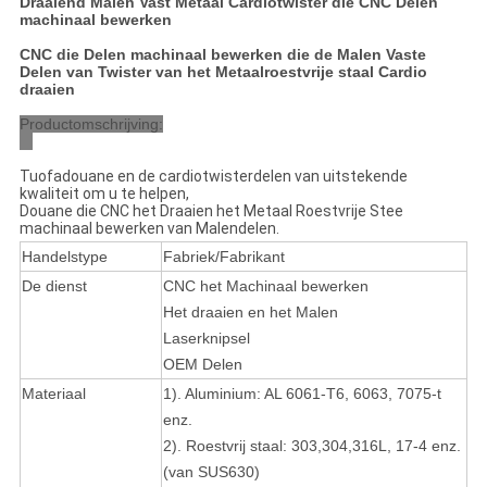
Draaiend Malen Vast Metaal Cardiotwister die CNC Delen
machinaal bewerken
CNC die Delen machinaal bewerken die de Malen Vaste
Delen van Twister van het Metaalroestvrije staal Cardio
draaien
Productomschrijving:
Tuofadouane en de cardiotwisterdelen van uitstekende
kwaliteit om u te helpen,
Douane die CNC het Draaien het Metaal Roestvrije Stee
machinaal bewerken van Malendelen.
Handelstype
Fabriek/Fabrikant
De dienst
CNC het Machinaal bewerken
Het draaien en het Malen
Laserknipsel
OEM
Delen
Materiaal
1). Aluminium: AL 6061-T6, 6063, 7075-t
enz.
2). Roestvrij staal: 303,304,316L, 17-4 enz.
(van SUS630)