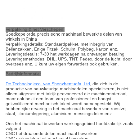
Verpakking & het Verschepen:
Goedkope orde, precisiecnc machinaal bewerkte delen van
winkels in China
Verpakkingsdetails: Standaardpakket, met inbegrip van
Bellenzakken, Enige Pitzak, Schuim, Polybag, karton enz.
Leveringsdetails: 7-30 het werkdagen na ontvangen betaling.
Leveringsmethodes: DHL, UPS, TNT, Fedex, door de lucht, door
overzees enz. U kunt uw eigen forwarders ook gebruiken.
Bedrijfsinformatie:
De Technologieco. van Shenzhentuofa, Ltd
, die zich in de
productie van nauwkeurige machinedelen specialiseren, is niet
alleen uitgerust met talrijk geavanceerd die machinemateriaal,
maar ook bezit een team van professioneel en hoogst
gekwalificeerd mechanisch talent wordt samengesteld. Wij
hebben rijke ervaring in het machinaal bewerken van roestvrij
staal, titaniumlegering, aluminium, messingsdelen enz.
Ons het machinaal bewerken werkingsgebied hoofdzakelijk zoals
volgend:
CNC het draaiende delen machinaal bewerken
CNC malendelen het machinaal bewerken