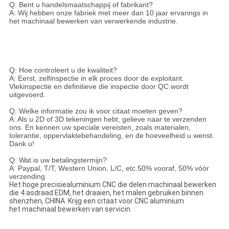
Q: Bent u handelsmaatschappij of fabrikant?
A: Wij hebben onze fabriek met meer dan 10 jaar ervarings in
het machinaal bewerken van verwerkende industrie.
Q: Hoe controleert u de kwaliteit?
A: Eerst, zelfinspectie in elk proces door de exploitant.
Vlekinspectie en definitieve die inspectie door QC wordt
uitgevoerd.
Q: Welke informatie zou ik voor citaat moeten geven?
A: Als u 2D of 3D tekeningen hebt, gelieve naar te verzenden
ons. En kennen uw speciale vereisten, zoals materialen,
tolerantie, oppervlaktebehandeling, en de hoeveelheid u wenst.
Dank u!
Q: Wat is uw betalingstermijn?
A: Paypal, T/T, Western Union, L/C, etc.50% vooraf, 50% vóór
verzending.
Het hoge precisiealuminium CNC die delen machinaal bewerken
die 4 asdraad EDM, het draaien, het malen gebruiken binnen
shenzhen, CHINA. Krijg een citaat voor CNC aluminium
het machinaal bewerken van servicin.