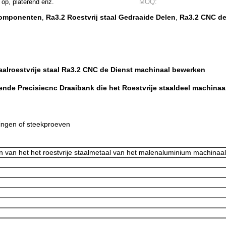
 op, platerend enz.
MOQ:
Componenten
Ra3.2 Roestvrij staal Gedraaide Delen
Ra3.2 CNC de
,
,
lroestvrije staal Ra3.2 CNC de Dienst machinaal bewerken
e Precisiecnc Draaibank die het Roestvrije staaldeel machinaa
ingen of steekproeven
 van het het roestvrije staalmetaal van het malenaluminium machinaa