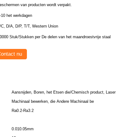
eschermen van producten wordt verpakt.
-10 het werkdagen
/C, D/A, D/P, T/T, Western Union
50000 Stuk/Stukken per De delen van het maandroestvrije staal
ontact nu
Aansnijden, Boren, het Etsen die/Chemisch product, Laser
Machinaal bewerken, die Andere Machinaal be
Ra0.2-Ra3.2
0.010.05mm