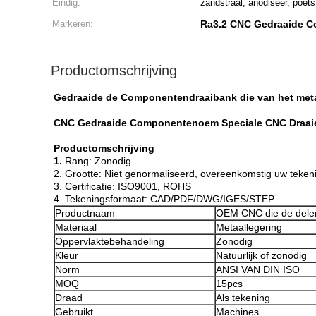
Eindig:
zandstraal, anodiseer, poets
Markeren:
Ra3.2 CNC Gedraaide 
Productomschrijving
Gedraaide de Componentendraaibank die van het metaa
CNC Gedraaide Componentenoem Speciale CNC Draaiend
Productomschrijving
1.
Rang: Zonodig
2. Grootte: Niet genormaliseerd, overeenkomstig uw teken
3. Certificatie: ISO9001, ROHS
4. Tekeningsformaat: CAD/PDF/DWG/IGES/STEP
Productnaam
OEM CNC die de delen
Materiaal
Metaallegering
Oppervlaktebehandeling
Zonodig
Kleur
Natuurlijk of zonodig
Norm
ANSI VAN DIN ISO
MOQ
15pcs
Draad
Als tekening
Gebruikt
Machines