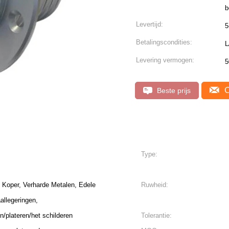
b
Levertijd:
5
Betalingscondities:
L
Levering vermogen:
C
Beste prijs
Type:
 Koper, Verharde Metalen, Edele
Ruwheid:
aallegeringen,
n/plateren/het schilderen
Tolerantie: