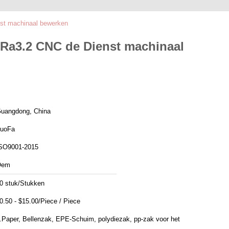
nst machinaal bewerken
 Ra3.2 CNC de Dienst machinaal
uangdong, China
uoFa
SO9001-2015
Oem
0 stuk/Stukken
$0.50 - $15.00/Piece / Piece
.Paper, Bellenzak, EPE-Schuim, polydiezak, pp-zak voor het