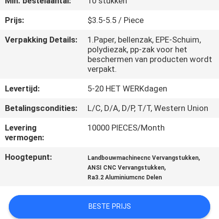
Min. bestelaantal:
10 stukken
NEEM
CONTACT
Prijs:
$3.5-5.5 / Piece
MET
Verpakking Details:
1.Paper, bellenzak, EPE-Schuim,
polydiezak, pp-zak voor het
ONS
beschermen van producten wordt
OP
verpakt.
Levertijd:
5-20 HET WERKdagen
NIEUWS
Betalingscondities:
L/C, D/A, D/P, T/T, Western Union
Levering
10000 PIECES/Month
VRAAG
vermogen:
EEN
Hoogtepunt:
,
Landbouwmachinecnc Vervangstukken
OFFERTE
,
ANSI CNC Vervangstukken
Ra3.2 Aluminiumcnc Delen
SITEMAP
BESTE PRIJS