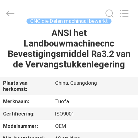
2026
Shenzhen
Tuofa
Technology
Co.,
CNC die Delen machinaal bewerkt
Ltd..
All
Rights
ANSI het
HUIS
Reserved.
Landbouwmachinecnc
PRODUCTEN
Bevestigingsmiddel Ra3.2 van
de Vervangstukkenlegering
OVER
ONS
Plaats van
China, Guangdong
herkomst:
FABRIEKSTOCHT
Merknaam:
Tuofa
Certificering:
ISO9001
KWALITEITSCONTROLE
Modelnummer:
OEM