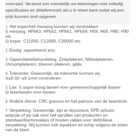
voorraad. Verzend ons vriendelijk uw tekeningen met volledig
specificaties en detailverzoek als u in eisen bent zodat wij een
prijs kunnen snel opgeven
Het koper/het messing kunnen wij verstrekken:
1.
I) messing: HPb63, HPb62, HPb61, HPb59, H59, H68, H80, H90
etc.
ii) koper: C11000, C12000, C36000 etc.
Eindig: oppoetsend enz.
2.
Oppervlaktebehandeling: Zinkplateren, Nikkelplateren,
3.
chroomplateren, zilveren plateren, gilde.
Tolerantie:
Gewoonlijk, de tolerantie kunnen wij
4.
is±0.02~±0.1mm controleren.
Las: I) argon-boog lassen voor gemeenschappelijk lassen
5.
ii) laserlassen voor lassen.
Andere dienst: CNC gravure en het patroon van de laserdruk.
6.
Verpakking:
Gewoonlijk, zijn er document, EPE-schuim,
7.
polyzak of pp-zak voor het oprollen van producten en
standaardkartonvakjes of houten vakjes voor definitieve
verpakking. Wij kunnen ook inpakken en schip volgens de eisen
van de klant.