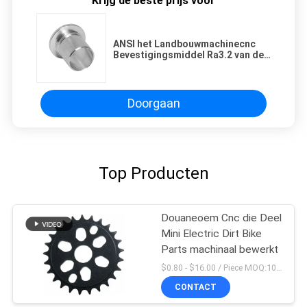
Krijg de beste prijs voor
ANSI het Landbouwmachinecnc
Bevestigingsmiddel Ra3.2 van de
Vervangstukkenlegering
Doorgaan
Top Producten
Douaneoem Cnc die Deel
Mini Electric Dirt Bike
Parts machinaal bewerkt
$0.80 - $16.00 / Piece MOQ:10 stukken
CONTACT