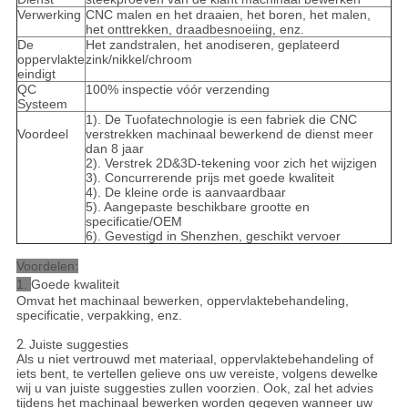
Verwerking
CNC malen en het draaien, het boren, het malen,
het onttrekken, draadbesnoeiing, enz.
De
Het zandstralen, het anodiseren, geplateerd
oppervlakte
zink/nikkel/chroom
eindigt
QC
100% inspectie vóór verzending
Systeem
1). De Tuofatechnologie is een fabriek die CNC
Voordeel
verstrekken machinaal bewerkend de dienst meer
dan 8 jaar
2). Verstrek 2D&3D-tekening voor zich het wijzigen
3). Concurrerende prijs met goede kwaliteit
4). De kleine orde is aanvaardbaar
5). Aangepaste beschikbare grootte en
specificatie/OEM
6). Gevestigd in Shenzhen, geschikt vervoer
Voordelen:
1.
Goede kwaliteit
Omvat het machinaal bewerken, oppervlaktebehandeling,
specificatie, verpakking, enz.
2.
Juiste suggesties
Als u niet vertrouwd met materiaal, oppervlaktebehandeling of
iets bent, te vertellen gelieve ons uw vereiste, volgens dewelke
wij u van juiste suggesties zullen voorzien. Ook, zal het advies
tijdens het machinaal bewerken worden gegeven wanneer uw