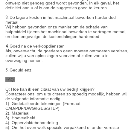
ontwerp niet genoeg goed wordt gevonden. In elk geval, het
definitief aan u of is om de suggesties goed te keuren.
3.
De lagere kosten in het machinaal bewerken hardended
metaal
Wij hebben gevonden onze manier om de schade van
hulpmiddel tijdens het machinaal bewerken te vertragen metaal,
en dientengevolge, de kostendalingen hardended.
4.
Goed na de verkoopdiensten
Als, onverwacht, de goederen geen moeten ontmoeten vereisen,
zullen wij u van oplossingen voorzien of zullen van u in
overweging nemen.
5.
Geduld enz.
FAQ:
Q: Hoe kan ik een citaat van uw bedrijf krijgen?
Contacteer ons. om u te citeren zo spoedig mogelijk, hebben wij
de volgende informatie nodig:
1). Gedetailleerde tekeningen (Formaat:
CAD/PDF/DWG/IGES/STEP)
2). Materiaal
3). Hoeveelheid
4). Oppervlaktebehandeling
5). Om het even welk speciale verpakkend of ander vereiste