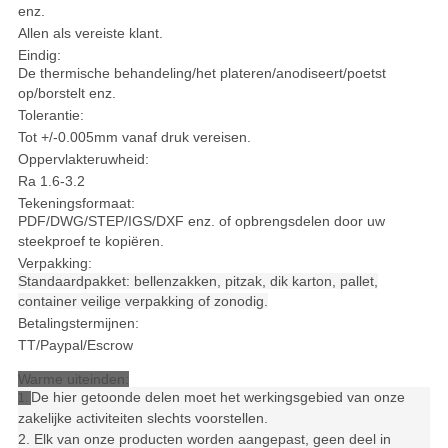
enz.
Allen als vereiste klant.
Eindig:
De thermische behandeling/het plateren/anodiseert/poetst
op/borstelt enz.
Tolerantie:
Tot +/-0.005mm vanaf druk vereisen.
Oppervlakteruwheid:
Ra 1.6-3.2
Tekeningsformaat:
PDF/DWG/STEP/IGS/DXF enz. of opbrengsdelen door uw
steekproef te kopiëren.
Verpakking:
Standaardpakket: bellenzakken, pitzak, dik karton, pallet,
container veilige verpakking of zonodig.
Betalingstermijnen:
TT/Paypal/Escrow
Warme uiteinden:
De hier getoonde delen moet het werkingsgebied van onze
1.
zakelijke activiteiten slechts voorstellen.
2. Elk van onze producten worden aangepast, geen deel in