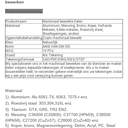
bewerken
Productomschrijving:
Productnaam
Machinaal bewerkte Delen
Materiaal
Aluminium, Messing, Brons, Koper, Verharde
Metalen, Edele metalen, Roestvrij staal,
Staallegeringen, andere
Oppervlaktebehandeling
Zoals machinaal bewerkt
Kleur
Natuurlijk
Norm
ANSI VAN DIN ISO
MOQ
10 PCs
Draad
Als Tekening
Tekeningsformaat
CAD/PDF/DWG/IGES/STEP
Wij specialiseren ons in het machinaal bewerken van de diensten en maken
delen volgens bepaalde tekeningen of steekproeven. Als u te maken
douanedelen hebt, te verzenden gelieve vriendelijk ons uw tekeningen zodat
wij u een prijs voor verwijzing kunnen geven.
Materiaal:
1). Aluminium: Alu 6061-T6, 6063, 7075-t enz.
2). Roestvrij staal: 303,304,316L enz.
3). Titanium: GT4, GR5, TR2 ENZ.
4). Messing: C36000 (C26800), C37700 (HPb59), C38500
(HPb58), C27200 (CuZn37), C28000 (CuZn40) enz.
5). Koper, brons, Magnesiumlegering, Delrin, Acryl, PC, Staal