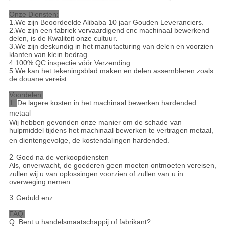
Onze Diensten:
1.We zijn Beoordeelde Alibaba 10 jaar Gouden Leveranciers.
2.We zijn een fabriek vervaardigend cnc machinaal bewerkend
delen, is de Kwaliteit onze cultuur
.
3.We zijn deskundig in het manutacturing van delen en voorzien
klanten van klein bedrag.
4.100% QC inspectie vóór Verzending.
5.We kan het tekeningsblad maken en delen assembleren zoals
de douane vereist.
Voordelen:
1.
De lagere kosten in het machinaal bewerken hardended
metaal
Wij hebben gevonden onze manier om de schade van
hulpmiddel tijdens het machinaal bewerken te vertragen metaal,
en dientengevolge, de kostendalingen hardended.
2.
Goed na de verkoopdiensten
Als, onverwacht, de goederen geen moeten ontmoeten vereisen,
zullen wij u van oplossingen voorzien of zullen van u in
overweging nemen.
3.
Geduld enz.
FAQ:
Q: Bent u handelsmaatschappij of fabrikant?