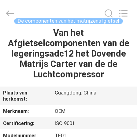
2026
Shenzhen
Tuofa
Technology
Co.,
De componenten van het matrijzenafgietsel
Ltd..
All
Rights
Van het
HUIS
Reserved.
Afgietselcomponenten van de
PRODUCTEN
legeringsadc12 het Dovende
Matrijs Carter van de de
OVER
Luchtcompressor
ONS
Plaats van
Guangdong, China
herkomst:
FABRIEKSTOCHT
Merknaam:
OEM
KWALITEITSCONTROLE
Certificering:
ISO 9001
Modelnummer:
TF01