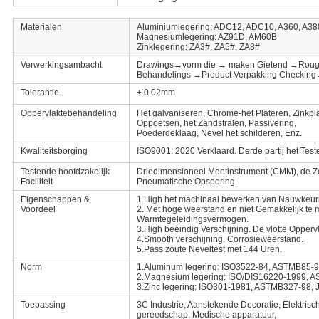
Materialen
Aluminiumlegering: ADC12, ADC10, A360, A380
Magnesiumlegering: AZ91D, AM60B
Zinklegering: ZA3#, ZA5#, ZA8#
Verwerkingsambacht
Drawings→vorm die → maken Gietend →Rough
Behandelings →Product Verpakking Checkin
Tolerantie
± 0.02mm
Oppervlaktebehandeling
Het galvaniseren, Chrome-het Plateren, Zinkplat
Oppoetsen, het Zandstralen, Passivering,
Poederdeklaag, Nevel het schilderen, Enz.
Kwaliteitsborging
ISO9001: 2020 Verklaard. Derde partij het Test
Testende hoofdzakelijk
Driedimensioneel Meetinstrument (CMM), de Z
Faciliteit
Pneumatische Opsporing.
Eigenschappen &
1.High het machinaal bewerken van Nauwkeuri
Voordeel
2. Met hoge weerstand en niet Gemakkelijk te 
Warmtegeleidingsvermogen.
3.High beëindig Verschijning. De vlotte Opper
4.Smooth verschijning. Corrosieweerstand.
5.Pass zoute Neveltest met 144 Uren.
Norm
1.Aluminum legering: ISO3522-84, ASTMB85-9
2.Magnesium legering: ISO/DIS16220-1999,
3.Zinc legering: ISO301-1981, ASTMB327-98,
Toepassing
3C Industrie, Aanstekende Decoratie, Elektrisc
gereedschap, Medische apparatuur,