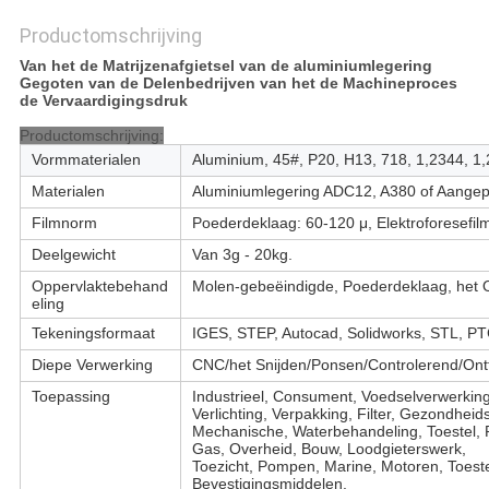
Productomschrijving
Van het de Matrijzenafgietsel van de aluminiumlegering
Gegoten van de Delenbedrijven van het de Machineproces
de Vervaardigingsdruk
Productomschrijving:
Vormmaterialen
Aluminium, 45#, P20, H13, 718, 1,2344, 1,
Materialen
Aluminiumlegering ADC12, A380 of Aangep
Filmnorm
Poederdeklaag: 60-120 μ, Elektroforesefilm
Deelgewicht
Van 3g - 20kg.
Oppervlaktebehand
Molen-gebeëindigde, Poederdeklaag, het O
eling
Tekeningsformaat
IGES, STEP, Autocad, Solidworks, STL, P
Diepe Verwerking
CNC/het Snijden/Ponsen/Controlerend/Ont
Toepassing
Industrieel, Consument, Voedselverwerking
Verlichting, Verpakking, Filter, Gezondhei
Mechanische, Waterbehandeling, Toestel, R
Gas, Overheid, Bouw, Loodgieterswerk,
Toezicht, Pompen, Marine, Motoren, Toeste
Bevestigingsmiddelen.