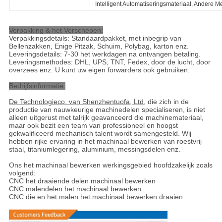
Intelligent Automatiseringsmateriaal, Andere M
Verpakking & het Verschepen:
Verpakkingsdetails: Standaardpakket, met inbegrip van
Bellenzakken, Enige Pitzak, Schuim, Polybag, karton enz.
Leveringsdetails: 7-30 het werkdagen na ontvangen betaling.
Leveringsmethodes: DHL, UPS, TNT, Fedex, door de lucht, door
overzees enz. U kunt uw eigen forwarders ook gebruiken.
Bedrijfsinformatie:
De Technologieco. van Shenzhentuofa, Ltd
, die zich in de
productie van nauwkeurige machinedelen specialiseren, is niet
alleen uitgerust met talrijk geavanceerd die machinemateriaal,
maar ook bezit een team van professioneel en hoogst
gekwalificeerd mechanisch talent wordt samengesteld. Wij
hebben rijke ervaring in het machinaal bewerken van roestvrij
staal, titaniumlegering, aluminium, messingsdelen enz.
Ons het machinaal bewerken werkingsgebied hoofdzakelijk zoals
volgend:
CNC het draaiende delen machinaal bewerken
CNC malendelen het machinaal bewerken
CNC die en het malen het machinaal bewerken draaien