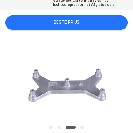
Van de het Cartermatrijs van de
PRIVACYBELEID
luchtcompressor het Afgietseldelen
BESTE PRIJS