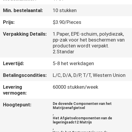
NEEM
Min. bestelaantal:
10 stukken
CONTACT
MET
Prijs:
$3.90/Pieces
ONS
Verpakking Details:
1.Paper, EPE-schuim, polydiezak,
pp-zak voor het beschermen van
OP
producten wordt verpakt.
2.Standar
NIEUWS
Levertijd:
5-8 het werkdagen
Betalingscondities:
L/C, D/A, D/P, T/T, Western Union
VRAAG
Levering
60000 stukken/week
EEN
vermogen:
OFFERTE
Hoogtepunt:
De dovende Componenten van het
Matrijzenafgietsel
,
SITEMAP
Het Afgietselcomponenten van de
legeringsadc12 Matrijs
,