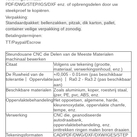
PDF/DWG/STEP/IGS/DXF enz. of opbrengsdelen door uw
steekproef te kopiëren.
Verpakking:
Standaardpakket: bellenzakken, pitzak, dik karton, pallet,
container veilige verpakking of zonodig.
Betalingstermijnen:
TT/Paypal/Escrow
Steundouane CNC die Delen van de Meeste Materialen
machinaal bewerken
Citaat
Volgens uw tekening (grootte,
materiaal, verwerkingsinhoud, enz.)
De Ruwheid van de
+/0,005 - 0.01mm (pas beschikbaar
tolerantie丨 Oppervlakte
aan) 丨 Ra0.2 - Ra3.2 (pas beschikbaar
aan)
Beschikbare materialen
Zoals aluminium, koper, roestvrij staal,
ijzer, PE, pvc, ABS, enz.
Oppervlaktebehandeling
Het oppoetsen, algemene, harde,
kleurenoxydatie, oppervlakte chamfe,
tempe, enz.
Verwerking
CNC die, geanodiseerde
autodraaibank,
oppervlaktebehandeling, enz.
onttrekken ringen malen boren draaien.
Tekeningsformaten
CAD/PDF/DWG/DXF/DXW/IGES/STEP