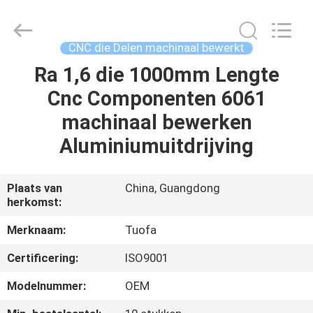
2026
Shenzhen
Tuofa
Technology
Co.,
CNC die Delen machinaal bewerkt
Ltd..
All
Rights
Ra 1,6 die 1000mm Lengte
HUIS
Reserved.
Cnc Componenten 6061
PRODUCTEN
machinaal bewerken
Aluminiumuitdrijving
OVER
ONS
Plaats van
China, Guangdong
herkomst:
FABRIEKSTOCHT
Merknaam:
Tuofa
Certificering:
ISO9001
KWALITEITSCONTROLE
Modelnummer:
OEM