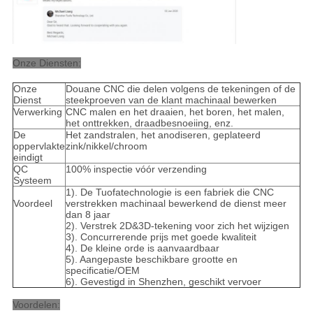
Onze Diensten:
Onze
Douane CNC die delen volgens de tekeningen of de
Dienst
steekproeven van de klant machinaal bewerken
Verwerking
CNC malen en het draaien, het boren, het malen,
het onttrekken, draadbesnoeiing, enz.
De
Het zandstralen, het anodiseren, geplateerd
oppervlakte
zink/nikkel/chroom
eindigt
QC
100% inspectie vóór verzending
Systeem
1). De Tuofatechnologie is een fabriek die CNC
Voordeel
verstrekken machinaal bewerkend de dienst meer
dan 8 jaar
2). Verstrek 2D&3D-tekening voor zich het wijzigen
3). Concurrerende prijs met goede kwaliteit
4). De kleine orde is aanvaardbaar
5). Aangepaste beschikbare grootte en
specificatie/OEM
6). Gevestigd in Shenzhen, geschikt vervoer
Voordelen: