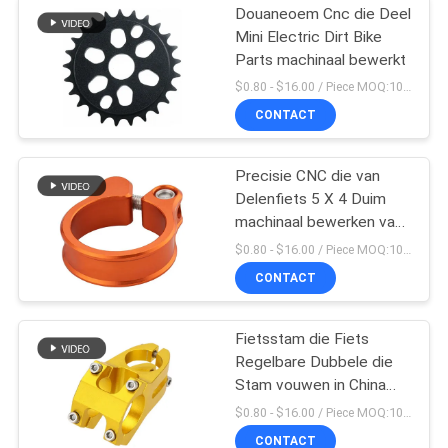
Douaneoem Cnc die Deel
Mini Electric Dirt Bike
Parts machinaal bewerkt
$0.80 - $16.00 / Piece MOQ:10 stukken
CONTACT
Precisie CNC die van
Delenfiets 5 X 4 Duim
machinaal bewerken van
Seatpost de Klem
$0.80 - $16.00 / Piece MOQ:10 stukken
CONTACT
Fietsstam die Fiets
Regelbare Dubbele die
Stam vouwen in China
wordt gemaakt
$0.80 - $16.00 / Piece MOQ:10 stukken
CONTACT