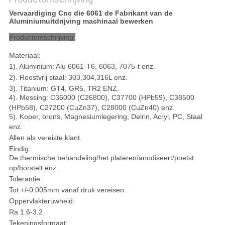
Vervaardiging Cnc die 6061 de Fabrikant van de
Aluminiumuitdrijving machinaal bewerken
Productomschrijving:
Materiaal:
1). Aluminium: Alu 6061-T6, 6063, 7075-t enz.
2). Roestvrij staal: 303,304,316L enz.
3). Titanium: GT4, GR5, TR2 ENZ.
4). Messing: C36000 (C26800), C37700 (HPb59), C38500
(HPb58), C27200 (CuZn37), C28000 (CuZn40) enz.
5). Koper, brons, Magnesiumlegering, Delrin, Acryl, PC, Staal
enz.
Allen als vereiste klant.
Eindig:
De thermische behandeling/het plateren/anodiseert/poetst
op/borstelt enz.
Tolerantie:
Tot +/-0.005mm vanaf druk vereisen.
Oppervlakteruwheid:
Ra 1.6-3.2
Tekeningsformaat: