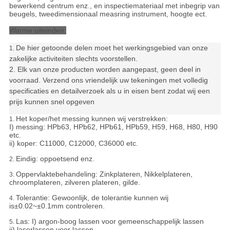
bewerkend centrum enz., en inspectiemateriaal met inbegrip van
beugels, tweedimensionaal measring instrument, hoogte ect.
Warme uiteinden:
De hier getoonde delen moet het werkingsgebied van onze
1.
zakelijke activiteiten slechts voorstellen.
2. Elk van onze producten worden aangepast, geen deel in
voorraad. Verzend ons vriendelijk uw tekeningen met volledig
specificaties en detailverzoek als u in eisen bent zodat wij een
prijs kunnen snel opgeven
Het koper/het messing kunnen wij verstrekken:
1.
I) messing: HPb63, HPb62, HPb61, HPb59, H59, H68, H80, H90
etc.
ii) koper: C11000, C12000, C36000 etc.
Eindig: oppoetsend enz.
2.
Oppervlaktebehandeling: Zinkplateren, Nikkelplateren,
3.
chroomplateren, zilveren plateren, gilde.
Tolerantie:
Gewoonlijk, de tolerantie kunnen wij
4.
is±0.02~±0.1mm controleren.
Las: I) argon-boog lassen voor gemeenschappelijk lassen
5.
ii) laserlassen voor lassen.