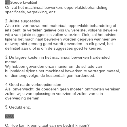
1.
Goede kwaliteit
Omvat het machinaal bewerken, oppervlaktebehandeling,
specificatie, verpakking, enz.
2.
Juiste suggesties
Als u niet vertrouwd met materiaal, oppervlaktebehandeling of
iets bent, te vertellen gelieve ons uw vereiste, volgens dewelke
wij u van juiste suggesties zullen voorzien. Ook, zal het advies
tijdens het machinaal bewerken worden gegeven wanneer uw
ontwerp niet genoeg goed wordt gevonden. In elk geval, het
definitief aan u of is om de suggesties goed te keuren.
3.
De lagere kosten in het machinaal bewerken hardended
metaal
Wij hebben gevonden onze manier om de schade van
hulpmiddel tijdens het machinaal bewerken te vertragen metaal,
en dientengevolge, de kostendalingen hardended.
4.
Goed na de verkoopdiensten
Als, onverwacht, de goederen geen moeten ontmoeten vereisen,
zullen wij u van oplossingen voorzien of zullen van u in
overweging nemen.
5.
Geduld enz.
FAQ:
Q: Hoe kan ik een citaat van uw bedrijf krijgen?