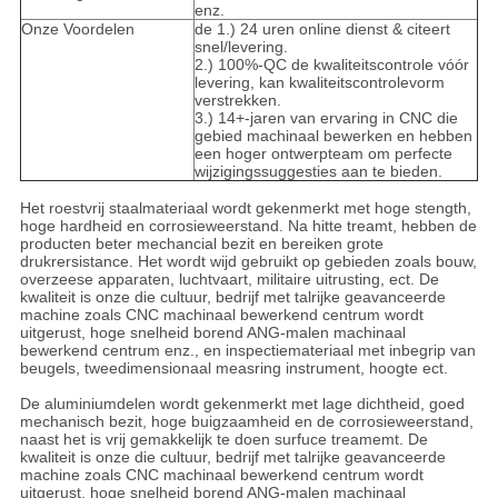
enz.
Onze Voordelen
de 1.) 24 uren online dienst & citeert
snel/levering.
2.) 100%-QC de kwaliteitscontrole vóór
levering, kan kwaliteitscontrolevorm
verstrekken.
3.) 14+-jaren van ervaring in CNC die
gebied machinaal bewerken en hebben
een hoger ontwerpteam om perfecte
wijzigingssuggesties aan te bieden.
Het roestvrij staalmateriaal wordt gekenmerkt met hoge stength,
hoge hardheid en corrosieweerstand. Na hitte treamt, hebben de
producten beter mechancial bezit en bereiken grote
drukrersistance. Het wordt wijd gebruikt op gebieden zoals bouw,
overzeese apparaten, luchtvaart, militaire uitrusting, ect. De
kwaliteit is onze die cultuur, bedrijf met talrijke geavanceerde
machine zoals CNC machinaal bewerkend centrum wordt
uitgerust, hoge snelheid borend ANG-malen machinaal
bewerkend centrum enz., en inspectiemateriaal met inbegrip van
beugels, tweedimensionaal measring instrument, hoogte ect.
De aluminiumdelen wordt gekenmerkt met lage dichtheid, goed
mechanisch bezit, hoge buigzaamheid en de corrosieweerstand,
naast het is vrij gemakkelijk te doen surfuce treamemt. De
kwaliteit is onze die cultuur, bedrijf met talrijke geavanceerde
machine zoals CNC machinaal bewerkend centrum wordt
uitgerust, hoge snelheid borend ANG-malen machinaal