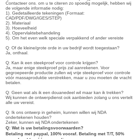
Contacteer ons. om u te citeren zo spoedig mogelijk, hebben wij
de volgende informatie nodig:
1). Gedetailleerde tekeningen (Formaat:
CAD/PDF/DWG/IGES/STEP)
2). Materiaal
3). Hoeveelheid
4). Oppervlaktebehandeling
5). Om het even welk speciale verpakkend of ander vereiste
Q: Of de kleine/grote orde in uw bedrijf wordt toegestaan?
Ja, onthaal.
Q: Kan ik een steekproef voor controle krijgen?
Ja, maar enige steekproef prijs zal aanrekenen. Voor
gegroepeerde productie zullen wij vrije steekproef voor controle
vóór massaproduktie verstrekken, maar u zou moeten de vracht
betalen.
Q: Geen wat als ik een douanedeel wil maar kan ik trekken?
Wij kunnen de ontwerpdienst ook aanbieden zolang u ons vertelt
alle uw vereist.
Q: Ik ons ontwerp in geheim, kunnen willen wij NDA
ondertekenen houden?
Zeker, kunnen wij NDA ondertekenen
Q: Wat is uw betalingsvoorwaarden?
Betaling met paypal, 100% vooraf. Betaling met T/T, 50%