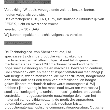
Verpakking & het Verschepen:
Verpakking: Witboek, verzegelende zak, bellenzak, karton,
houten vakje, als vereiste.
Het verschepen: DHL, TNT, UPS, Internationale uitdrukkelijk van
FEDEX, lucht en overzeese vracht
.
levertijd: 5 ~ 30 - DAG
Wij kunnen inpakken en schip volgens uw vereiste.
Bedrijfsinformatie:
De Technologieco. van Shenzhentuofa, Ltd
specialiseert zich in de productie van nauwkeurige
machinedelen, is niet alleen uitgerust met talrijk geavanceerd
machinemateriaal zoals CNC machinaal bewerkend centrum,
hoge snelheidsboring en malen machinaal bewerkend centrum,
CNC draaibank enz. en met het inspectiemateriaal met inbegrip
van beugels, tweedimensionaal die meetinstrument, hoogtemaat
enz. maar ook bezit een team van professioneel en hoogst
gekwalificeerd mechanisch talent wordt samengesteld. Wij
hebben rijke ervaring in het machinaal bewerken van roestvrij
staal, titaniumlegering, aluminium, messingsdelen, en evenals
verstrekken met geassorteerde nauwkeurige delen van het
materiaal van de Lithiumbatterij, de medische apparatuur,
automobiel assemblagemateriaal, vloeibaar kristal
productiemateriaal, optische communicatieapparatuur, Optische