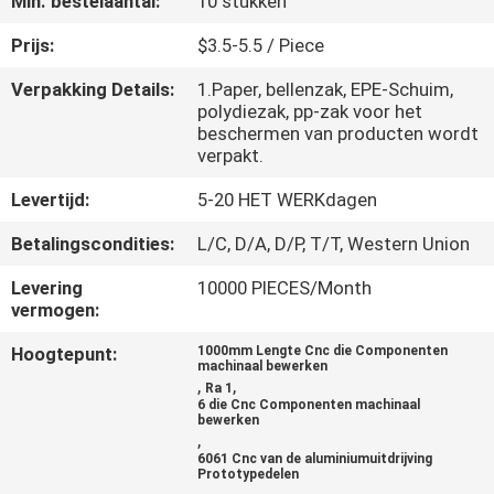
Min. bestelaantal:
10 stukken
NEEM
CONTACT
Prijs:
$3.5-5.5 / Piece
MET
Verpakking Details:
1.Paper, bellenzak, EPE-Schuim,
polydiezak, pp-zak voor het
ONS
beschermen van producten wordt
OP
verpakt.
Levertijd:
5-20 HET WERKdagen
NIEUWS
Betalingscondities:
L/C, D/A, D/P, T/T, Western Union
Levering
10000 PIECES/Month
VRAAG
vermogen:
EEN
Hoogtepunt:
1000mm Lengte Cnc die Componenten
machinaal bewerken
OFFERTE
,
,
Ra 1
6 die Cnc Componenten machinaal
bewerken
,
SITEMAP
6061 Cnc van de aluminiumuitdrijving
Prototypedelen