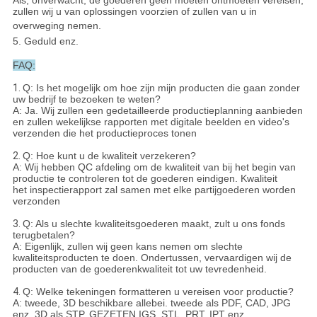
Als, onverwacht, de goederen geen moeten ontmoeten vereisen,
zullen wij u van oplossingen voorzien of zullen van u in
overweging nemen.
5. Geduld enz.
FAQ:
1.
Q: Is het mogelijk om hoe zijn mijn producten die gaan zonder
uw bedrijf te bezoeken te weten?
A: Ja. Wij zullen een gedetailleerde productieplanning aanbieden
en zullen wekelijkse rapporten met digitale beelden en video's
verzenden die het productieproces tonen
2.
Q: Hoe kunt u de kwaliteit verzekeren?
A: Wij hebben QC afdeling om de kwaliteit van bij het begin van
productie te controleren tot de goederen eindigen. Kwaliteit
het inspectierapport zal samen met elke partijgoederen worden
verzonden
3.
Q: Als u slechte kwaliteitsgoederen maakt, zult u ons fonds
terugbetalen?
A: Eigenlijk, zullen wij geen kans nemen om slechte
kwaliteitsproducten te doen. Ondertussen, vervaardigen wij de
producten van de goederenkwaliteit tot uw tevredenheid.
4.
Q: Welke tekeningen formatteren u vereisen voor productie?
A: tweede, 3D beschikbare allebei. tweede als PDF, CAD, JPG
enz. 3D als STP, GEZETEN IGS, STL, PRT, IPT enz.