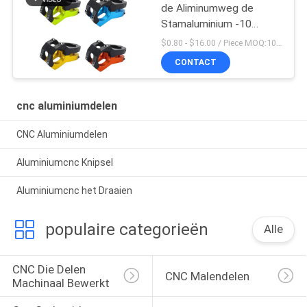
de Aliminumweg de
Stamaluminium -10
vouwen van het
$0.80 - $16.00 / Piece MOQ:10 stukken
Fietsstuur
CONTACT
cnc aluminiumdelen
CNC Aluminiumdelen
Aluminiumcnc Knipsel
Aluminiumcnc het Draaien
populaire categorieën
Alle
CNC Die Delen 
CNC Malendelen
Machinaal Bewerkt