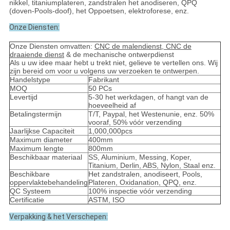
nikkel, titaniumplateren, zandstralen het anodiseren, QPQ
(doven-Pools-doof), het Oppoetsen, elektroforese, enz.
Onze Diensten:
Onze Diensten omvatten:
CNC de malendienst, CNC de
draaiende dienst
& de mechanische ontwerpdienst
Als u uw idee maar hebt u trekt niet, gelieve te vertellen ons. Wij
zijn bereid om voor u volgens uw verzoeken te ontwerpen.
Handelstype
Fabrikant
MOQ
50 PCs
Levertijd
5-30 het werkdagen, of hangt van de
hoeveelheid af
Betalingstermijn
T/T, Paypal, het Westenunie, enz. 50%
vooraf, 50% vóór verzending
Jaarlijkse Capaciteit
1,000,000pcs
Maximum diameter
400mm
Maximum lengte
800mm
Beschikbaar materiaal
SS, Aluminium, Messing, Koper,
Titanium, Derlin, ABS, Nylon, Staal enz.
Beschikbare
Het zandstralen, anodiseert, Pools,
oppervlaktebehandeling
Plateren, Oxidanation, QPQ, enz.
QC Systeem
100% inspectie vóór verzending
Certificatie
ASTM, ISO
Verpakking & het Verschepen: