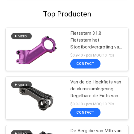
Top Producten
Fietsstam 31,8
Fietsstam het
Stootbordvergroting van
het 35 Graadstuur
$0.9-10 / pcs MOQ:10 PCs
CONTACT
Van de de Hoekfiets van
de aluminiumlegering
Regelbare de Fiets van
de het Stuurstam het
$0.9-10 / pcs MOQ:10 PCs
Cirkelen Delen
CONTACT
De Berg die van Mtb van