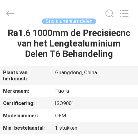
2026
Shenzhen
Tuofa
Technology
Co.,
Cnc aluminiumdelen
Ltd..
All
Rights
Ra1.6 1000mm de Precisiecnc
HUIS
Reserved.
van het Lengtealuminium
PRODUCTEN
Delen T6 Behandeling
OVER
Plaats van
Guangdong, China
herkomst:
ONS
Merknaam:
Tuofa
FABRIEKSTOCHT
Certificering:
ISO9001
Modelnummer:
OEM
KWALITEITSCONTROLE
Min. bestelaantal:
1 stukken