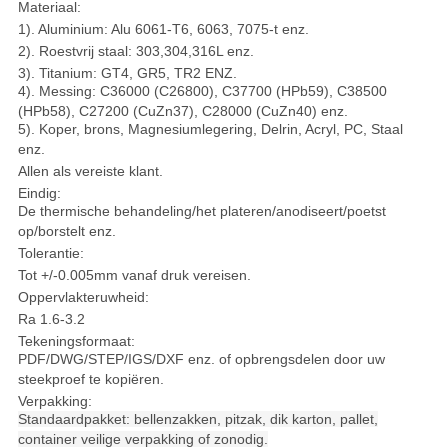
Materiaal:
1). Aluminium: Alu 6061-T6, 6063, 7075-t enz.
2). Roestvrij staal: 303,304,316L enz.
3). Titanium: GT4, GR5, TR2 ENZ.
4). Messing: C36000 (C26800), C37700 (HPb59), C38500
(HPb58), C27200 (CuZn37), C28000 (CuZn40) enz.
5). Koper, brons, Magnesiumlegering, Delrin, Acryl, PC, Staal
enz.
Allen als vereiste klant.
Eindig:
De thermische behandeling/het plateren/anodiseert/poetst
op/borstelt enz.
Tolerantie:
Tot +/-0.005mm vanaf druk vereisen.
Oppervlakteruwheid:
Ra 1.6-3.2
Tekeningsformaat:
PDF/DWG/STEP/IGS/DXF enz. of opbrengsdelen door uw
steekproef te kopiëren.
Verpakking:
Standaardpakket: bellenzakken, pitzak, dik karton, pallet,
container veilige verpakking of zonodig.