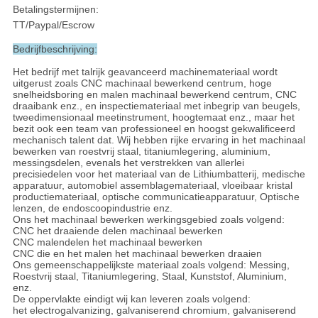
Betalingstermijnen:
TT/Paypal/Escrow
Bedrijfbeschrijving:
Het bedrijf met talrijk geavanceerd machinemateriaal wordt
uitgerust zoals CNC machinaal bewerkend centrum, hoge
snelheidsboring en malen machinaal bewerkend centrum, CNC
draaibank enz., en inspectiemateriaal met inbegrip van beugels,
tweedimensionaal meetinstrument, hoogtemaat enz., maar het
bezit ook een team van professioneel en hoogst gekwalificeerd
mechanisch talent dat. Wij hebben rijke ervaring in het machinaal
bewerken van roestvrij staal, titaniumlegering, aluminium,
messingsdelen, evenals het verstrekken van allerlei
precisiedelen voor het materiaal van de Lithiumbatterij, medische
apparatuur, automobiel assemblagemateriaal, vloeibaar kristal
productiemateriaal, optische communicatieapparatuur, Optische
lenzen, de endoscoopindustrie enz.
Ons het machinaal bewerken werkingsgebied zoals volgend:
CNC het draaiende delen machinaal bewerken
CNC malendelen het machinaal bewerken
CNC die en het malen het machinaal bewerken draaien
Ons gemeenschappelijkste materiaal zoals volgend: Messing,
Roestvrij staal, Titaniumlegering, Staal, Kunststof, Aluminium,
enz.
De oppervlakte eindigt wij kan leveren zoals volgend:
het electrogalvanizing, galvaniserend chromium, galvaniserend