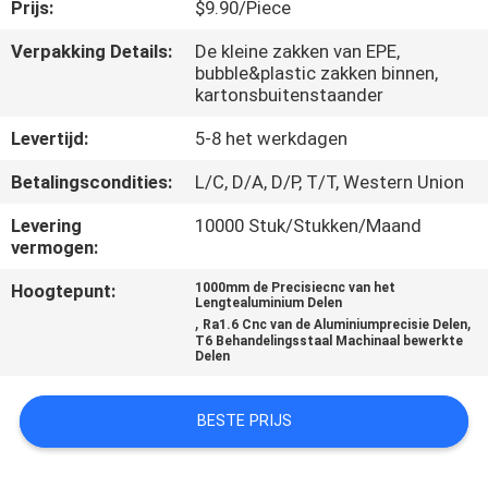
NEEM
Prijs:
$9.90/Piece
CONTACT
Verpakking Details:
De kleine zakken van EPE,
bubble&plastic zakken binnen,
MET
kartonsbuitenstaander
ONS
Levertijd:
5-8 het werkdagen
OP
Betalingscondities:
L/C, D/A, D/P, T/T, Western Union
NIEUWS
Levering
10000 Stuk/Stukken/Maand
vermogen:
Hoogtepunt:
1000mm de Precisiecnc van het
VRAAG
Lengtealuminium Delen
,
,
Ra1.6 Cnc van de Aluminiumprecisie Delen
EEN
T6 Behandelingsstaal Machinaal bewerkte
Delen
OFFERTE
BESTE PRIJS
SITEMAP