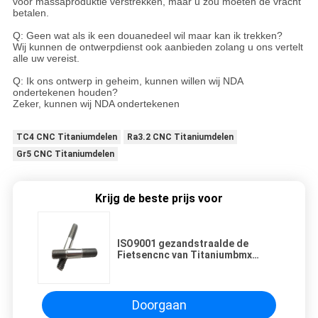
vóór massaproduktie verstrekken, maar u zou moeten de vracht
betalen.
Q: Geen wat als ik een douanedeel wil maar kan ik trekken?
Wij kunnen de ontwerpdienst ook aanbieden zolang u ons vertelt
alle uw vereist.
Q: Ik ons ontwerp in geheim, kunnen willen wij NDA
ondertekenen houden?
Zeker, kunnen wij NDA ondertekenen
TC4 CNC Titaniumdelen
Ra3.2 CNC Titaniumdelen
Gr5 CNC Titaniumdelen
Krijg de beste prijs voor
ISO9001 gezandstraalde de
Fietsencnc van Titaniumbmx
Delen Ra0.4 Cnc van het
Motorfietsmessing Delen
Doorgaan