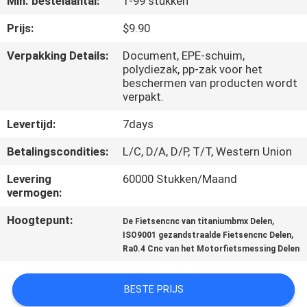
Min. bestelaantal:
1-99 stukken
NEEM
CONTACT
Prijs:
$9.90
MET
Verpakking Details:
Document, EPE-schuim,
polydiezak, pp-zak voor het
ONS
beschermen van producten wordt
OP
verpakt.
Levertijd:
7days
NIEUWS
Betalingscondities:
L/C, D/A, D/P, T/T, Western Union
Levering
60000 Stukken/Maand
VRAAG
vermogen:
EEN
Hoogtepunt:
,
De Fietsencnc van titaniumbmx Delen
OFFERTE
,
ISO9001 gezandstraalde Fietsencnc Delen
Ra0.4 Cnc van het Motorfietsmessing Delen
SITEMAP
BESTE PRIJS