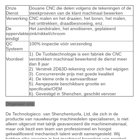
Onze
Douane CNC die delen volgens de tekeningen of de
Dienst
steekproeven van de klant machinaal bewerken
Verwerking
CNC malen en het draaien, het boren, het malen,
het onttrekken, draadbesnoeiing, enz.
De
Het zandstralen, het anodiseren, geplateerd
oppervlakte
zink/nikkel/chroom
eindigt
QC
100% inspectie vóór verzending
Systeem
1). De Tuofatechnologie is een fabriek die CNC
Voordeel
verstrekken machinaal bewerkend de dienst meer
dan 8 jaar
2). Verstrek 2D&3D-tekening voor zich het wijzigen
3). Concurrerende prijs met goede kwaliteit
4). De kleine orde is aanvaardbaar
5). Aangepaste beschikbare grootte en
specificatie/OEM
6). Gevestigd in Shenzhen, geschikt vervoer
Ongeveer ons:
De Technologieco. van Shenzhentuofa, Ltd, die zich in de
productie van nauwkeurige machinedelen specialiseren, is niet
alleen uitgerust met talrijk geavanceerd die machinemateriaal,
maar ook bezit een team van professioneel en hoogst
gekwalificeerd mechanisch talent wordt samengesteld. Wij
hebben rijke ervaring in het machinaal bewerken van roestvrij