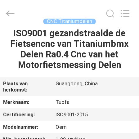
2026
Shenzhen
Tuofa
Technology
Co.,
CNC Titaniumdelen
Ltd..
All
Rights
ISO9001 gezandstraalde de
HUIS
Reserved.
Fietsencnc van Titaniumbmx
PRODUCTEN
Delen Ra0.4 Cnc van het
Motorfietsmessing Delen
OVER
ONS
Plaats van
Guangdong, China
herkomst:
FABRIEKSTOCHT
Merknaam:
Tuofa
Certificering:
ISO9001-2015
KWALITEITSCONTROLE
Modelnummer:
Oem