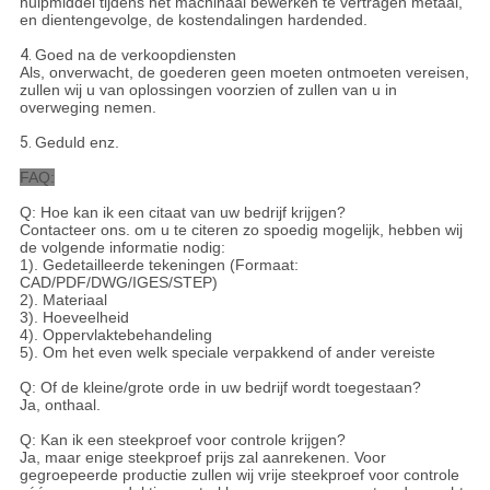
hulpmiddel tijdens het machinaal bewerken te vertragen metaal,
en dientengevolge, de kostendalingen hardended.
4.
Goed na de verkoopdiensten
Als, onverwacht, de goederen geen moeten ontmoeten vereisen,
zullen wij u van oplossingen voorzien of zullen van u in
overweging nemen.
5.
Geduld enz.
FAQ:
Q: Hoe kan ik een citaat van uw bedrijf krijgen?
Contacteer ons. om u te citeren zo spoedig mogelijk, hebben wij
de volgende informatie nodig:
1). Gedetailleerde tekeningen (Formaat:
CAD/PDF/DWG/IGES/STEP)
2). Materiaal
3). Hoeveelheid
4). Oppervlaktebehandeling
5). Om het even welk speciale verpakkend of ander vereiste
Q: Of de kleine/grote orde in uw bedrijf wordt toegestaan?
Ja, onthaal.
Q: Kan ik een steekproef voor controle krijgen?
Ja, maar enige steekproef prijs zal aanrekenen. Voor
gegroepeerde productie zullen wij vrije steekproef voor controle