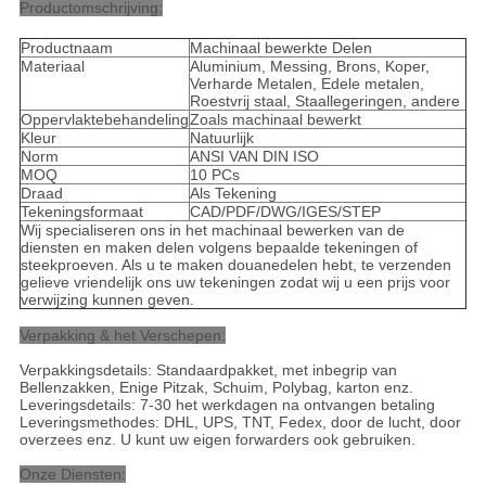
Productomschrijving:
Productnaam
Machinaal bewerkte Delen
Materiaal
Aluminium, Messing, Brons, Koper,
Verharde Metalen, Edele metalen,
Roestvrij staal, Staallegeringen, andere
Oppervlaktebehandeling
Zoals machinaal bewerkt
Kleur
Natuurlijk
Norm
ANSI VAN DIN ISO
MOQ
10 PCs
Draad
Als Tekening
Tekeningsformaat
CAD/PDF/DWG/IGES/STEP
Wij specialiseren ons in het machinaal bewerken van de
diensten en maken delen volgens bepaalde tekeningen of
steekproeven. Als u te maken douanedelen hebt, te verzenden
gelieve vriendelijk ons uw tekeningen zodat wij u een prijs voor
verwijzing kunnen geven.
Verpakking & het Verschepen:
Verpakkingsdetails: Standaardpakket, met inbegrip van
Bellenzakken, Enige Pitzak, Schuim, Polybag, karton enz.
Leveringsdetails: 7-30 het werkdagen na ontvangen betaling
Leveringsmethodes: DHL, UPS, TNT, Fedex, door de lucht, door
overzees enz. U kunt uw eigen forwarders ook gebruiken.
Onze Diensten: