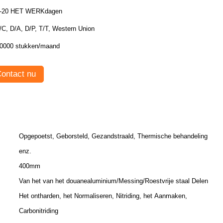
-20 HET WERKdagen
/C, D/A, D/P, T/T, Western Union
0000 stukken/maand
ontact nu
Opgepoetst, Geborsteld, Gezandstraald, Thermische behandeling
enz.
400mm
Van het van het douanealuminium/Messing/Roestvrije staal Delen
Het ontharden, het Normaliseren, Nitriding, het Aanmaken,
Carbonitriding