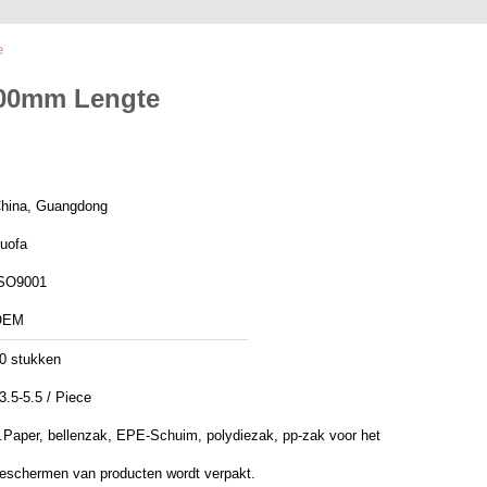
e
000mm Lengte
hina, Guangdong
uofa
SO9001
OEM
0 stukken
3.5-5.5 / Piece
.Paper, bellenzak, EPE-Schuim, polydiezak, pp-zak voor het
eschermen van producten wordt verpakt.