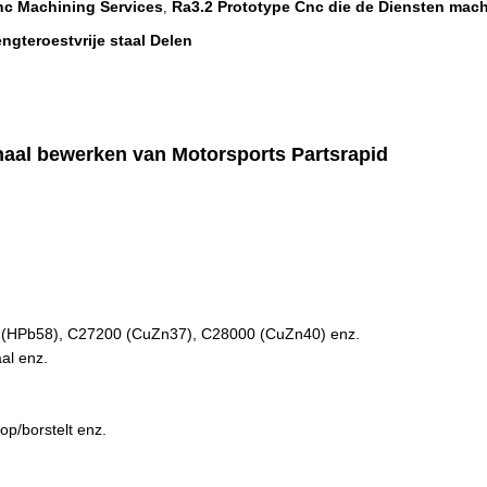
nc Machining Services
Ra3.2 Prototype Cnc die de Diensten mac
,
gteroestvrije staal Delen
inaal bewerken van Motorsports Partsrapid
 (HPb58), C27200 (CuZn37), C28000 (CuZn40) enz.
al enz.
op/borstelt enz.