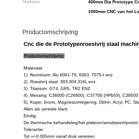
Markeren:
400mm Dia Prototype C
1000mm CNC van het Len
Productomschrijving
Cnc die de Prototypenroestvrij staal mach
Productomschrijving:
Materiaal:
1). Aluminium: Alu 6061-T6, 6063, 7075-t enz.
2). Roestvrij staal: 303,304,316L enz.
3). Titanium: GT4, GR5, TR2 ENZ.
4). Messing: C36000 (C26800), C37700 (HPb59), C38500
5). Koper, brons, Magnesiumlegering, Delrin, Acryl, PC, Sta
Allen als vereiste klant.
Eindig:
De thermische behandeling/het plateren/anodiseert/poetst 
Tolerantie:
Tot +/-0.005mm vanaf druk vereisen.