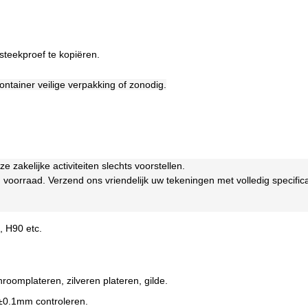
eekproef te kopiëren.
container veilige verpakking of zonodig.
zakelijke activiteiten slechts voorstellen.
oorraad. Verzend ons vriendelijk uw tekeningen met volledig specificati
 H90 etc.
roomplateren, zilveren plateren, gilde.
~±0.1mm controleren.