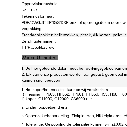
Oppervlakteruwheid:
Ra 1.6-3.2
Tekeningsformaat:
PDF/DWG/STEP/IGS/DXF enz. of opbrengsdelen door uw st
Verpakking:
Standaardpakket: bellenzakken, pitzak, dik karton, pallet, 
Betalingstermijnen:
TT/Paypal/Escrow
Warme Uiteinden:
De hier getoonde delen moet het werkingsgebied van onze 
1.
2. Elk van onze producten worden aangepast, geen deel in v
kunnen snel opgeven
Het koper/het messing kunnen wij verstrekken:
1.
I) messing: HPb63, HPb62, HPb61, HPb59, H59, H68, H80,
ii) koper: C11000, C12000, C36000 etc.
Eindig: oppoetsend enz.
2.
Oppervlaktebehandeling: Zinkplateren, Nikkelplateren, ch
3.
Tolerantie:
Gewoonlijk, de tolerantie kunnen wij is±0.02
4.