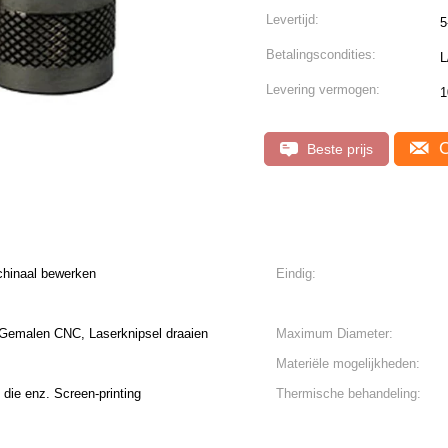
Levertijd:
5
Betalingscondities:
L
Levering vermogen:
1
C
Beste prijs
chinaal bewerken
Eindig:
Gemalen CNC, Laserknipsel draaien
Maximum Diameter:
Materiële mogelijkheden:
die enz. Screen-printing
Thermische behandeling: