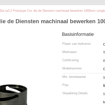
ia ra3.2 Prototype Cnc die de Diensten machinaal bewerken 1000mm Lengt
die de Diensten machinaal bewerken 1
Basisinformatie
Plaats van herkomst:
C
Merknaam:
T
Certificering:
I
Modelnummer:
Min. bestelaantal:
1
Prijs:
$
Verpakking Details:
1
b