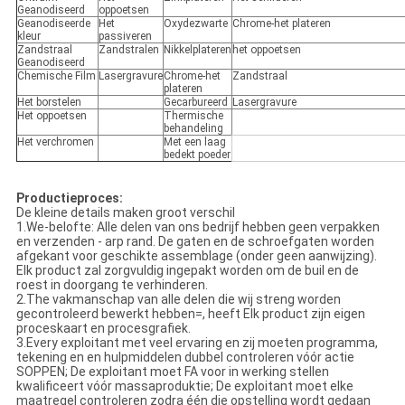
Geanodiseerd
oppoetsen
Geanodiseerde
Het
Oxydezwarte
Chrome-het plateren
kleur
passiveren
Zandstraal
Zandstralen
Nikkelplateren
het oppoetsen
Geanodiseerd
Chemische Film
Lasergravure
Chrome-het
Zandstraal
plateren
Het borstelen
Gecarbureerd
Lasergravure
Het oppoetsen
Thermische
behandeling
Het verchromen
Met een laag
bedekt poeder
Productieproces:
De kleine details maken groot verschil
1.We-belofte: Alle delen van ons bedrijf hebben geen verpakken
en verzenden - arp rand. De gaten en de schroefgaten worden
afgekant voor geschikte assemblage (onder geen aanwijzing).
Elk product zal zorgvuldig ingepakt worden om de buil en de
roest in doorgang te verhinderen.
2.The vakmanschap van alle delen die wij streng worden
gecontroleerd bewerkt hebben=, heeft Elk product zijn eigen
proceskaart en procesgrafiek.
3.Every exploitant met veel ervaring en zij moeten programma,
tekening en en hulpmiddelen dubbel controleren vóór actie
SOPPEN; De exploitant moet FA voor in werking stellen
kwalificeert vóór massaproduktie; De exploitant moet elke
maatregel controleren zodra één die opstelling wordt gedaan