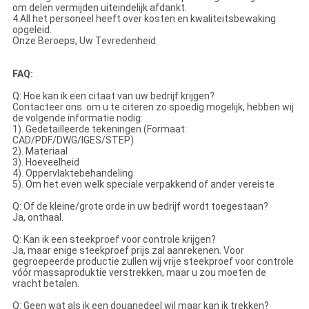
om delen vermijden uiteindelijk afdankt.
4.All het personeel heeft over kosten en kwaliteitsbewaking
opgeleid.
Onze Beroeps, Uw Tevredenheid.
FAQ:
Q: Hoe kan ik een citaat van uw bedrijf krijgen?
Contacteer ons. om u te citeren zo spoedig mogelijk, hebben wij
de volgende informatie nodig:
1). Gedetailleerde tekeningen (Formaat:
CAD/PDF/DWG/IGES/STEP)
2). Materiaal
3). Hoeveelheid
4). Oppervlaktebehandeling
5). Om het even welk speciale verpakkend of ander vereiste
Q: Of de kleine/grote orde in uw bedrijf wordt toegestaan?
Ja, onthaal.
Q: Kan ik een steekproef voor controle krijgen?
Ja, maar enige steekproef prijs zal aanrekenen. Voor
gegroepeerde productie zullen wij vrije steekproef voor controle
vóór massaproduktie verstrekken, maar u zou moeten de
vracht betalen.
Q: Geen wat als ik een douanedeel wil maar kan ik trekken?