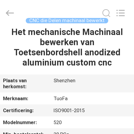
2026
Shenzhen
Tuofa
Technology
Co.,
CNC die Delen machinaal bewerkt
Ltd..
All
Rights
Het mechanische Machinaal
HUIS
Reserved.
bewerken van
PRODUCTEN
Toetsenbordshell anodized
aluminium custom cnc
OVER
ONS
Plaats van
Shenzhen
herkomst:
FABRIEKSTOCHT
Merknaam:
TuoFa
Certificering:
ISO9001-2015
KWALITEITSCONTROLE
Modelnummer:
520