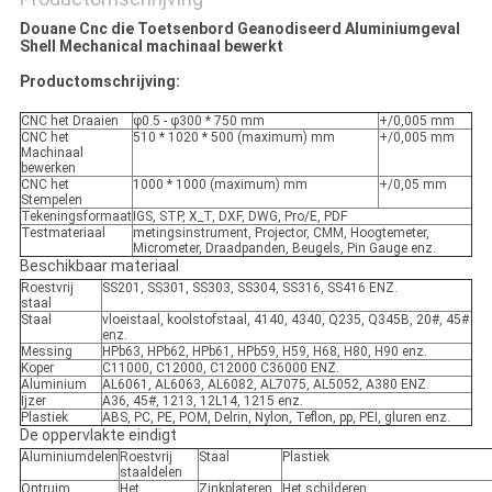
Douane Cnc die Toetsenbord Geanodiseerd Aluminiumgeval
Shell Mechanical machinaal bewerkt
Productomschrijving:
CNC het Draaien
φ0.5 - φ300 * 750 mm
+/0,005 mm
CNC het
510 * 1020 * 500 (maximum) mm
+/0,005 mm
Machinaal
bewerken
CNC het
1000 * 1000 (maximum) mm
+/0,05 mm
Stempelen
Tekeningsformaat
IGS, STP, X_T, DXF, DWG, Pro/E, PDF
Testmateriaal
metingsinstrument, Projector, CMM, Hoogtemeter,
Micrometer, Draadpanden, Beugels, Pin Gauge enz.
Beschikbaar materiaal
Roestvrij
SS201, SS301, SS303, SS304, SS316, SS416 ENZ.
staal
Staal
vloeistaal, koolstofstaal, 4140, 4340, Q235, Q345B, 20#, 45#
enz.
Messing
HPb63, HPb62, HPb61, HPb59, H59, H68, H80, H90 enz.
Koper
C11000, C12000, C12000 C36000 ENZ.
Aluminium
AL6061, AL6063, AL6082, AL7075, AL5052, A380 ENZ.
Ijzer
A36, 45#, 1213, 12L14, 1215 enz.
Plastiek
ABS, PC, PE, POM, Delrin, Nylon, Teflon, pp, PEI, gluren enz.
De oppervlakte eindigt
Aluminiumdelen
Roestvrij
Staal
Plastiek
staaldelen
Ontruim
Het
Zinkplateren
Het schilderen