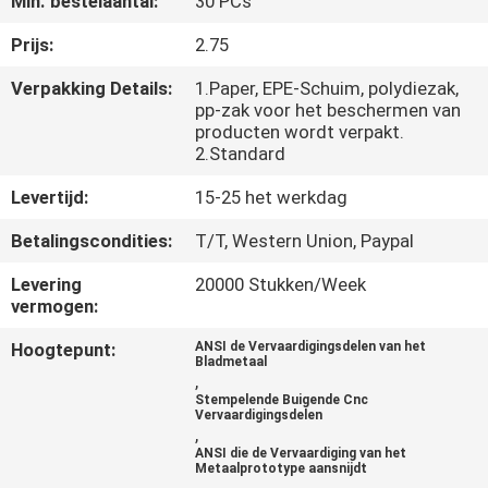
Min. bestelaantal:
30 PCs
NEEM
CONTACT
Prijs:
2.75
MET
Verpakking Details:
1.Paper, EPE-Schuim, polydiezak,
pp-zak voor het beschermen van
ONS
producten wordt verpakt.
OP
2.Standard
Levertijd:
15-25 het werkdag
NIEUWS
Betalingscondities:
T/T, Western Union, Paypal
Levering
20000 Stukken/Week
VRAAG
vermogen:
EEN
Hoogtepunt:
ANSI de Vervaardigingsdelen van het
Bladmetaal
OFFERTE
,
Stempelende Buigende Cnc
Vervaardigingsdelen
,
SITEMAP
ANSI die de Vervaardiging van het
Metaalprototype aansnijdt