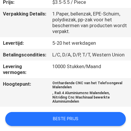
NEEM
Prijs:
$3.5-5.5 / Piece
CONTACT
Verpakking Details:
1.Paper, bellenzak, EPE-Schuim,
polydiezak, pp-zak voor het
MET
beschermen van producten wordt
ONS
verpakt.
OP
Levertijd:
5-20 het werkdagen
Betalingscondities:
L/C, D/A, D/P, T/T, Western Union
NIEUWS
Levering
10000 Stukken/Maand
vermogen:
VRAAG
Hoogtepunt:
Onthardende CNC van het Telefoongeval
Malendelen
EEN
,
,
Ra0.4 Aluminiumcnc Malendelen
Nitriding Cnc Machinaal bewerkte
OFFERTE
Aluminiumdelen
SITEMAP
BESTE PRIJS