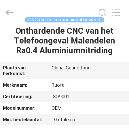
2026
Shenzhen
Tuofa
Technology
Co.,
CNC die Delen machinaal bewerkt
Ltd..
All
Rights
Onthardende CNC van het
HUIS
Reserved.
Telefoongeval Malendelen
PRODUCTEN
Ra0.4 Aluminiumnitriding
OVER
Plaats van
China, Guangdong
herkomst:
ONS
Merknaam:
Tuofa
FABRIEKSTOCHT
Certificering:
ISO9001
Modelnummer:
OEM
KWALITEITSCONTROLE
Min. bestelaantal:
10 stukken