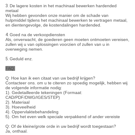
3.
De lagere kosten in het machinaal bewerken hardended
metaal
Wij hebben gevonden onze manier om de schade van
hulpmiddel tijdens het machinaal bewerken te vertragen metaal,
en dientengevolge, de kostendalingen hardended.
4.
Goed na de verkoopdiensten
Als, onverwacht, de goederen geen moeten ontmoeten vereisen,
zullen wij u van oplossingen voorzien of zullen van u in
overweging nemen.
5.
Geduld enz.
FAQ:
Q: Hoe kan ik een citaat van uw bedrijf krijgen?
Contacteer ons. om u te citeren zo spoedig mogelijk, hebben wij
de volgende informatie nodig:
1). Gedetailleerde tekeningen (Formaat:
CAD/PDF/DWG/IGES/STEP)
2). Materiaal
3). Hoeveelheid
4). Oppervlaktebehandeling
5). Om het even welk speciale verpakkend of ander vereiste
Q: Of de kleine/grote orde in uw bedrijf wordt toegestaan?
Ja, onthaal.