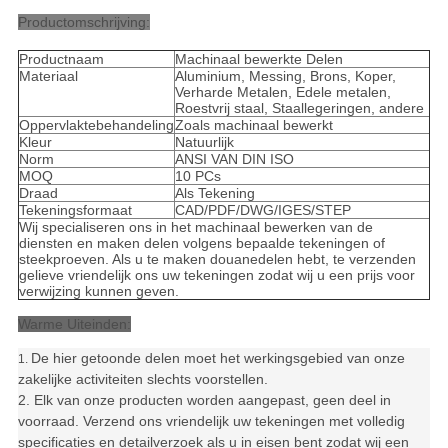
Productomschrijving:
Productnaam
Machinaal bewerkte Delen
Materiaal
Aluminium, Messing, Brons, Koper,
Verharde Metalen, Edele metalen,
Roestvrij staal, Staallegeringen, andere
Oppervlaktebehandeling
Zoals machinaal bewerkt
Kleur
Natuurlijk
Norm
ANSI VAN DIN ISO
MOQ
10 PCs
Draad
Als Tekening
Tekeningsformaat
CAD/PDF/DWG/IGES/STEP
Wij specialiseren ons in het machinaal bewerken van de
diensten en maken delen volgens bepaalde tekeningen of
steekproeven. Als u te maken douanedelen hebt, te verzenden
gelieve vriendelijk ons uw tekeningen zodat wij u een prijs voor
verwijzing kunnen geven.
Warme Uiteinden:
De hier getoonde delen moet het werkingsgebied van onze
1.
zakelijke activiteiten slechts voorstellen.
2. Elk van onze producten worden aangepast, geen deel in
voorraad. Verzend ons vriendelijk uw tekeningen met volledig
specificaties en detailverzoek als u in eisen bent zodat wij een