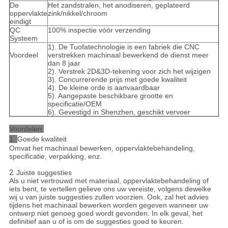
De
Het zandstralen, het anodiseren, geplateerd
oppervlakte
zink/nikkel/chroom
eindigt
QC
100% inspectie vóór verzending
Systeem
1). De Tuofatechnologie is een fabriek die CNC
Voordeel
verstrekken machinaal bewerkend de dienst meer
dan 8 jaar
2). Verstrek 2D&3D-tekening voor zich het wijzigen
3). Concurrerende prijs met goede kwaliteit
4). De kleine orde is aanvaardbaar
5). Aangepaste beschikbare grootte en
specificatie/OEM
6). Gevestigd in Shenzhen, geschikt vervoer
Voordelen:
1.
Goede kwaliteit
Omvat het machinaal bewerken, oppervlaktebehandeling,
specificatie, verpakking, enz.
2.
Juiste suggesties
Als u niet vertrouwd met materiaal, oppervlaktebehandeling of
iets bent, te vertellen gelieve ons uw vereiste, volgens dewelke
wij u van juiste suggesties zullen voorzien. Ook, zal het advies
tijdens het machinaal bewerken worden gegeven wanneer uw
ontwerp niet genoeg goed wordt gevonden. In elk geval, het
definitief aan u of is om de suggesties goed te keuren.