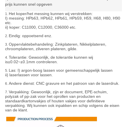
prijs kunnen snel opgeven
Het koper/het messing kunnen wij verstrekken:
1.
I) messing: HPb63, HPb62, HPb61, HPb59, H59, H68, H80, H90
etc.
ii) koper: C11000, C12000, C36000 etc.
Eindig: oppoetsend enz.
2.
Oppervlaktebehandeling: Zinkplateren, Nikkelplateren,
3.
chroomplateren, zilveren plateren, gilde.
Tolerantie:
Gewoonlijk, de tolerantie kunnen wij
4.
is±0.02~±0.1mm controleren.
Las: I) argon-boog lassen voor gemeenschappelijk lassen
5.
ii) laserlassen voor lassen.
Andere dienst: CNC gravure en het patroon van de laserdruk.
6.
Verpakking:
Gewoonlijk, zijn er document, EPE-schuim,
7.
polyzak of pp-zak voor het oprollen van producten en
standaardkartonvakjes of houten vakjes voor definitieve
verpakking. Wij kunnen ook inpakken en schip volgens de eisen
van de klant.