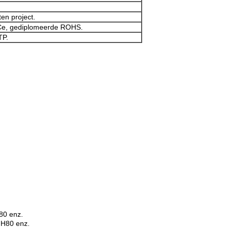
ten project.
Ce, gediplomeerde ROHS.
TP.
80 enz.
 H80 enz.