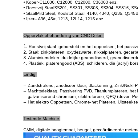
• Koper-C11000,
C12000,
C12000
, C36000 enz.
• Roestvrij Staal
SS201,
SS301, SS303, SS304, SS316, SS
• Staal
M
ild
S
teel, Koolstof
Staal, 4140, 4340, Q235, Q345B
• Ijzer
– A36, 45#, 1213, 12L14, 1215 enz.
Oppervlaktebehandeling van CNC Delen:
1.
Roestvrij staal: geborsteld en het oppoetsen, het passi
2. Staal: zinkplateren, oxydezwarte, nikkelplateren, geca
3. Aluminiumdelen: duidelijke geanodiseerd, geanodiseerde
4. Plastiek: platerengoud (ABS), schilderen, die (acryl) bor
Eindig:
--
Zandstralend, anodiseer kleur, Blackenning, Zink/Nickl-P
--
Machtsdeklaag, Passivering PVD, Titaniumplateren, het 
--
galvaniserend chromium, elektroforese, QPQ (doven-Poo
--
Het elektro Oppoetsen, Chrome-het Plateren, Uitsteekse
Testende Machine
:
CMM, digitale hoogtemaat, beugel, gecoördineerde meten