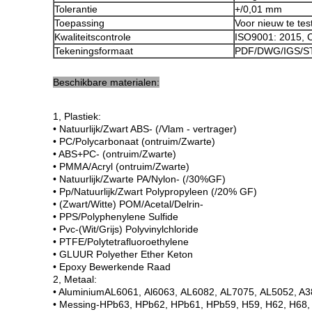
Tolerantie
+/0,01 mm
Toepassing
Voor nieuw te tes
Kwaliteitscontrole
ISO9001: 2015, 
Tekeningsformaat
PDF/DWG/IGS/S
Beschikbare materialen:
1, Plastiek:
• Natuurlijk/Zwart ABS- (/Vlam - vertrager)
• PC/Polycarbonaat (ontruim/Zwarte)
• ABS+PC- (ontruim/Zwarte)
• PMMA/Acryl (ontruim/Zwarte)
• Natuurlijk/Zwarte PA/Nylon- (/30%GF)
• Pp/Natuurlijk/Zwart Polypropyleen (/20% GF)
• (Zwart/Witte) POM/Acetal/Delrin-
• PPS/Polyphenylene Sulfide
• Pvc-(Wit/Grijs) Polyvinylchloride
• PTFE/Polytetrafluoroethylene
• GLUUR Polyether E
ther
Keton
• Epoxy Bewerkende Raad
2, Metaal:
• Aluminium
AL6061
,
Al6063
,
AL6082
,
AL7075
,
AL5052
, A3
• Messing-HPb63, HPb62, HPb61, HPb59, H59, H62, H68,