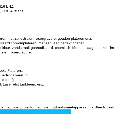
416 ENZ.
, 20#, 45# enz.
veren, het zandstralen, lasergravure, gouden plateren enz.
rbureerd chroomplateren, met een laag bedekt poeder.
 kleur, zandstraalt geanodiseerd, chemisch. Met een laag bedekte film
stelen, lasergravure.
ools Plateren,
.
Electrogalvanizing
.
ls-doof)
.
l, Laser etst Embleem, enz.
de machine, projectormachine, ruwheidsmeetapparaat, hardheidsmeet