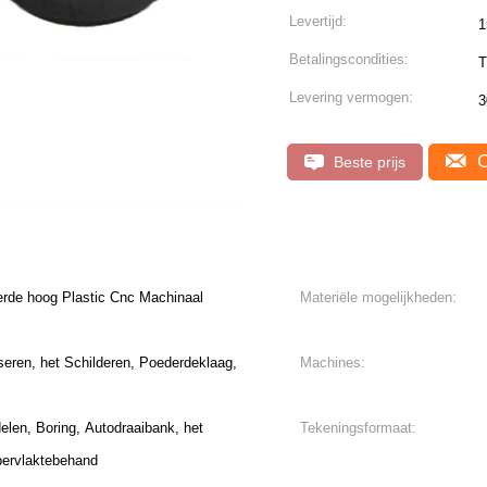
Levertijd:
1
Betalingscondities:
T
Levering vermogen:
3
C
Beste prijs
erde hoog Plastic Cnc Machinaal
Materiële mogelijkheden:
seren, het Schilderen, Poederdeklaag,
Machines:
len, Boring, Autodraaibank, het
Tekeningsformaat:
pervlaktebehand