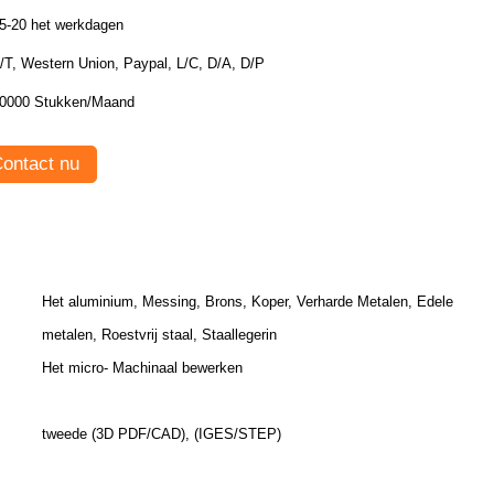
5-20 het werkdagen
/T, Western Union, Paypal, L/C, D/A, D/P
0000 Stukken/Maand
ontact nu
Het aluminium, Messing, Brons, Koper, Verharde Metalen, Edele
metalen, Roestvrij staal, Staallegerin
Het micro- Machinaal bewerken
tweede (3D PDF/CAD), (IGES/STEP)