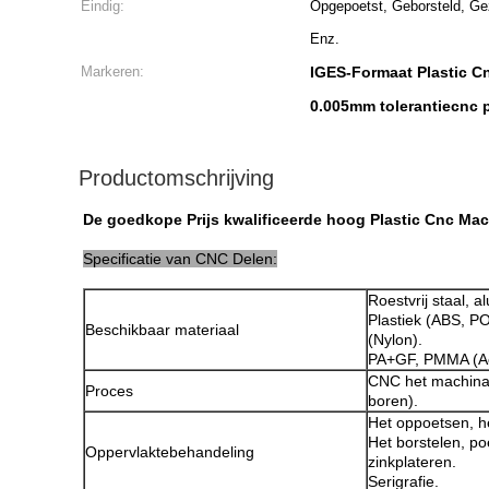
Eindig:
Opgepoetst, Geborsteld, Ge
Enz.
Markeren:
IGES-Formaat Plastic C
0.005mm tolerantiecnc 
Productomschrijving
De goedkope Prijs kwalificeerde hoog Plastic Cnc Ma
Specificatie van CNC Delen:
Roestvrij staal, 
Plastiek (ABS, P
Beschikbaar materiaal
(Nylon).
PA+GF, PMMA (Ac
CNC het machinaa
Proces
boren).
Het oppoetsen, he
Het borstelen, po
Oppervlaktebehandeling
zinkplateren.
Serigrafie.