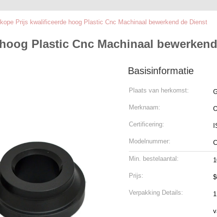
kope Prijs kwalificeerde hoog Plastic Cnc Machinaal bewerkend de Dienst
 hoog Plastic Cnc Machinaal bewerkend
Basisinformatie
Plaats van herkomst:
G
Merknaam:
Certificering:
I
Modelnummer:
C
Min. bestelaantal:
1
Prijs:
$
Verpakking Details:
1
v