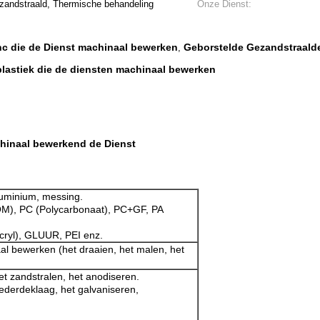
zandstraald, Thermische behandeling
Onze Dienst:
nc die de Dienst machinaal bewerken
Geborstelde Gezandstraalde
,
plastiek die de diensten machinaal bewerken
chinaal bewerkend de Dienst
aluminium, messing.
OM), PC (Polycarbonaat), PC+GF, PA
ryl), GLUUR, PEI enz.
l bewerken (het draaien, het malen, het
t zandstralen, het anodiseren.
ederdeklaag, het galvaniseren,