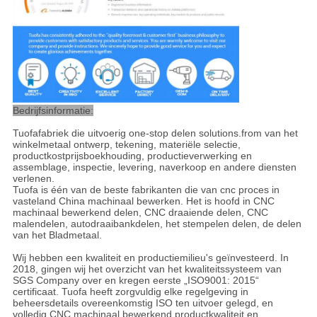
Bedrijfsinformatie:
Tuofafabriek die uitvoerig one-stop delen solutions.from van het
winkelmetaal ontwerp, tekening, materiële selectie,
productkostprijsboekhouding, productieverwerking en
assemblage, inspectie, levering, naverkoop en andere diensten
verlenen.
Tuofa is één van de beste fabrikanten die van cnc proces in
vasteland China machinaal bewerken. Het is hoofd in CNC
machinaal bewerkend delen, CNC draaiende delen, CNC
malendelen, autodraaibankdelen, het stempelen delen, de delen
van het Bladmetaal.
Wij hebben een kwaliteit en productiemilieu's geïnvesteerd. In
2018, gingen wij het overzicht van het kwaliteitssysteem van
SGS Company over en kregen eerste „ISO9001: 2015“
certificaat. Tuofa heeft zorgvuldig elke regelgeving in
beheersdetails overeenkomstig ISO ten uitvoer gelegd, en
volledig CNC machinaal bewerkend productkwaliteit en