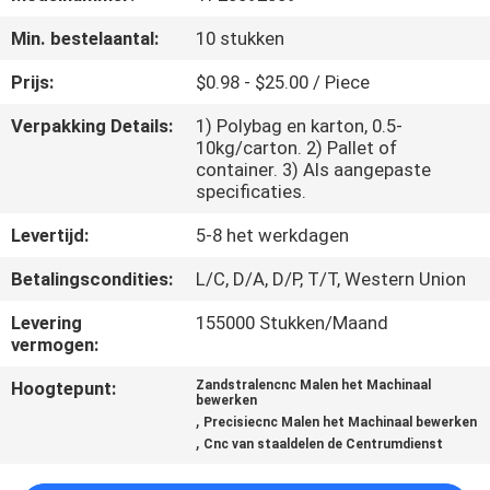
NEEM
Min. bestelaantal:
10 stukken
CONTACT
MET
Prijs:
$0.98 - $25.00 / Piece
ONS
Verpakking Details:
1) Polybag en karton, 0.5-
10kg/carton. 2) Pallet of
OP
container. 3) Als aangepaste
specificaties.
NIEUWS
Levertijd:
5-8 het werkdagen
Betalingscondities:
L/C, D/A, D/P, T/T, Western Union
VRAAG
Levering
155000 Stukken/Maand
EEN
vermogen:
OFFERTE
Hoogtepunt:
Zandstralencnc Malen het Machinaal
bewerken
,
Precisiecnc Malen het Machinaal bewerken
SITEMAP
,
Cnc van staaldelen de Centrumdienst