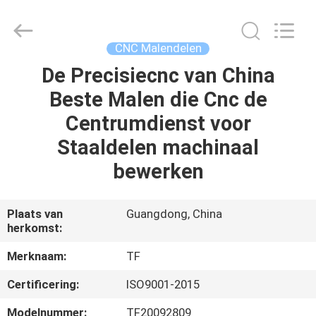
2026
Shenzhen
Tuofa
Technology
Co.,
CNC Malendelen
Ltd..
All
Rights
De Precisiecnc van China
HUIS
Reserved.
Beste Malen die Cnc de
PRODUCTEN
Centrumdienst voor
Staaldelen machinaal
OVER
bewerken
ONS
Plaats van
Guangdong, China
herkomst:
FABRIEKSTOCHT
Merknaam:
TF
KWALITEITSCONTROLE
Certificering:
ISO9001-2015
Modelnummer:
TF20092809