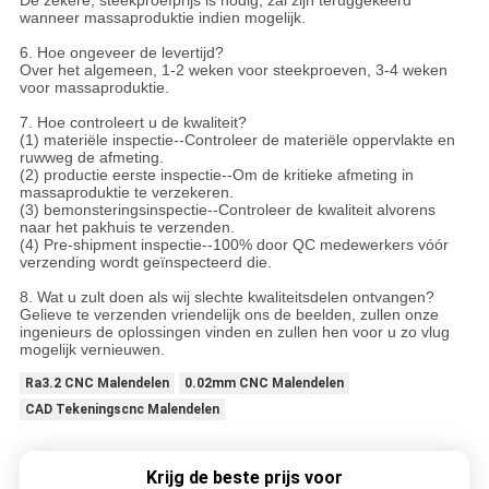
De zekere, steekproefprijs is nodig, zal zijn teruggekeerd
wanneer massaproduktie indien mogelijk.
6. Hoe ongeveer de levertijd?
Over het algemeen, 1-2 weken voor steekproeven, 3-4 weken
voor massaproduktie.
7. Hoe controleert u de kwaliteit?
(1) materiële inspectie--Controleer de materiële oppervlakte en
ruwweg de afmeting.
(2) productie eerste inspectie--Om de kritieke afmeting in
massaproduktie te verzekeren.
(3) bemonsteringsinspectie--Controleer de kwaliteit alvorens
naar het pakhuis te verzenden.
(4) Pre-shipment inspectie--100% door QC medewerkers vóór
verzending wordt geïnspecteerd die.
8. Wat u zult doen als wij slechte kwaliteitsdelen ontvangen?
Gelieve te verzenden vriendelijk ons de beelden, zullen onze
ingenieurs de oplossingen vinden en zullen hen voor u zo vlug
mogelijk vernieuwen.
Ra3.2 CNC Malendelen
0.02mm CNC Malendelen
CAD Tekeningscnc Malendelen
Krijg de beste prijs voor