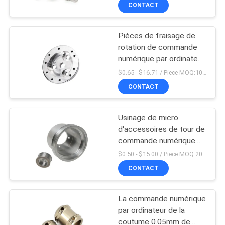
commande numérique
CONTACT
VISITE
par ordinateur ont balayé
la norme ANSI
DE
Pièces de fraisage de
L'USINE
rotation de commande
numérique par ordinateur
de la moto 0.05mm
CONTRÔLE
$0.65 - $16.71 / Piece MOQ:10Piece/Pieces
d'OEM de fabrication
CONTACT
DE
LA
Usinage de micro
QUALITÉ
d'accessoires de tour de
commande numérique
par ordinateur de la
$0.50 - $15.00 / Piece MOQ:20 morceaux/morceaux
NOUS
tolérance 0.05mm de
CONTACT
CONTACTER
morceau de travail
d'OEM
La commande numérique
NOUVELLES
par ordinateur de la
coutume 0.05mm de