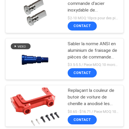
commande d'acier
inoxydable de
commande numérique
$2-10 MOQ:10pcs pour des pièces d'acier inoxydable
par ordinateur du
CONTACT
pulvérisateur 0.05mm de
machines d'agriculture
de tour
Sabler la norme ANSI en
aluminium de fraisage de
pièces de commande
numérique par ordinateur
$3.5-5.5 / Piece MOQ:10 morceaux
fraisant la passivation de
CONTACT
4 axes
Replaçant la couleur de
butoir de voiture de
chenille a anodisé les
parenthèses en
$0.65 - $16.71 / Piece MOQ:10-50 morceau/morceaux
aluminium de commande
CONTACT
numérique par ordinateur