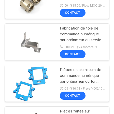
précision a tourné la
$0.50 - $15.00/ Piece MOQ:20 morceaux/morceaux
DEMANDEZ
partie du corps
CONTACT
UN
concentrique de bouton
de composants
DEVIS
Fabrication de tôle de
commande numérique
PLAN
par ordinateur du service
0.05mm de cas de
$20.00 MOQ:74 morceaux
DU
coupe de laser
CONTACT
SITE
Pièces en aluminium de
POLITIQUE
commande numérique
par ordinateur du toit
DE
5052 de voiture de Front
$0.65 - $16.71 / Piece MOQ:10 morceaux/morceaux
CONFIDENTIALITÉ
Rear Suspension Arm
CONTACT
Mounting RC
Pièces faites sur