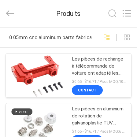
2021
-
2026
Produits
Shenzhen
Tuofa
Technology
Co.,
Ltd..
À
All
0 05mm cnc aluminum parts fabrication en ligne
Rights
LA
Reserved.
MAISON
Les pièces de rechange
à télécommande de
PRODUITS
voiture ont adapté les
pièces aux besoins du
$0.65 - $16.71 / Piece MOQ:100 morceaux/morceaux
client en aluminium de
À
CONTACT
commande numérique
PROPOS
par ordinateur de la
tolérance 0.01mm
Les pièces en aluminium
DE
de rotation de
NOUS
galvanoplastie TUV
Sandblaste de
$1.65 - $16.71 / Piece MOQ:6 morceaux/morceaux