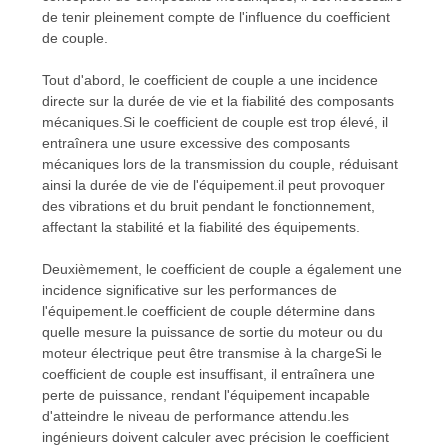
de tenir pleinement compte de l'influence du coefficient
DEMANDEZ
de couple.
UN
Tout d'abord, le coefficient de couple a une incidence
DEVIS
directe sur la durée de vie et la fiabilité des composants
mécaniques.Si le coefficient de couple est trop élevé, il
entraînera une usure excessive des composants
PLAN
mécaniques lors de la transmission du couple, réduisant
ainsi la durée de vie de l'équipement.il peut provoquer
DU
des vibrations et du bruit pendant le fonctionnement,
SITE
affectant la stabilité et la fiabilité des équipements.
Deuxièmement, le coefficient de couple a également une
POLITIQUE
incidence significative sur les performances de
l'équipement.le coefficient de couple détermine dans
DE
quelle mesure la puissance de sortie du moteur ou du
moteur électrique peut être transmise à la chargeSi le
CONFIDENTIALITÉ
coefficient de couple est insuffisant, il entraînera une
perte de puissance, rendant l'équipement incapable
d'atteindre le niveau de performance attendu.les
ingénieurs doivent calculer avec précision le coefficient