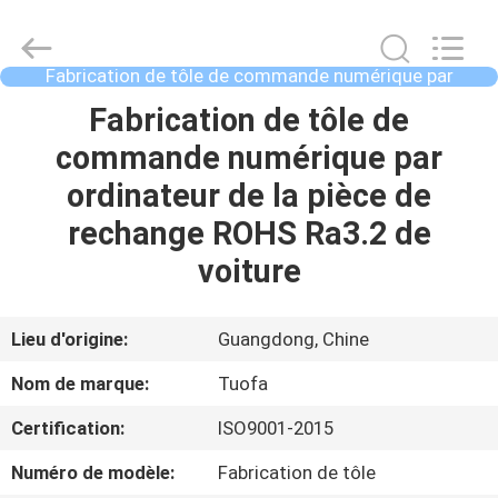
2021
-
2026
Shenzhen
Tuofa
Fabrication de tôle de commande numérique par
Technology
ordinateur
Co.,
Ltd..
À
Fabrication de tôle de
All
Rights
LA
commande numérique par
Reserved.
MAISON
ordinateur de la pièce de
rechange ROHS Ra3.2 de
PRODUITS
voiture
À
Lieu d'origine:
Guangdong, Chine
PROPOS
Nom de marque:
Tuofa
DE
Certification:
ISO9001-2015
NOUS
Numéro de modèle:
Fabrication de tôle