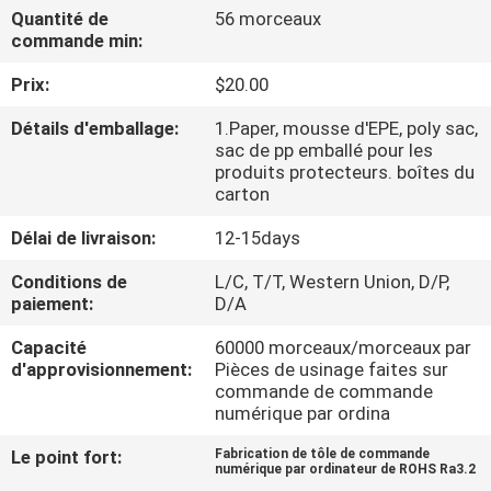
VISITE
Quantité de
56 morceaux
commande min:
DE
Prix:
$20.00
L'USINE
Détails d'emballage:
1.Paper, mousse d'EPE, poly sac,
sac de pp emballé pour les
CONTRÔLE
produits protecteurs. boîtes du
carton
DE
LA
Délai de livraison:
12-15days
QUALITÉ
Conditions de
L/C, T/T, Western Union, D/P,
paiement:
D/A
NOUS
Capacité
60000 morceaux/morceaux par
d'approvisionnement:
Pièces de usinage faites sur
CONTACTER
commande de commande
numérique par ordina
NOUVELLES
Le point fort:
Fabrication de tôle de commande
numérique par ordinateur de ROHS Ra3.2
,