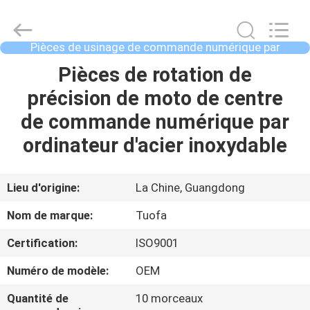
2021
-
2026
Shenzhen
Tuofa
Pièces de usinage de commande numérique par
Technology
ordinateur
Co.,
Ltd..
À
Pièces de rotation de
All
Rights
LA
précision de moto de centre
Reserved.
MAISON
de commande numérique par
ordinateur d'acier inoxydable
PRODUITS
Lieu d'origine:
La Chine, Guangdong
À
Nom de marque:
Tuofa
PROPOS
Certification:
ISO9001
DE
Numéro de modèle:
OEM
NOUS
Quantité de
10 morceaux