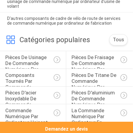
usinage de commande numérique par ordinateur d'usine de
volant
D'autres composants de cadre de vélo de route de services
de commande numérique par ordinateur de fabrication
Catégories populaires
Tous
Pièces De Usinage 
Pièces De Fraisage 
De Commande 
De Commande 
Numérique Par 
Numérique Par 
Composants 
Pièces De Titane De 
Ordinateur
Ordinateur
Tournés Par 
Commande 
Commande 
Numérique Par 
Pièces D'acier 
Pièces D'aluminium 
Numérique Par 
Ordinateur
Inoxydable De 
De Commande 
Ordinateur
Commande 
Numérique Par 
Commande 
La Commande 
Numérique Par 
Ordinateur
Numérique Par 
Numérique Par 
Ordinateur
Ordinateur Usinant 
Ordinateur En 
Les Pièces En 
Laiton A Tourné Des 
Demandez un devis