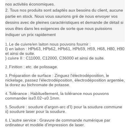
nos activités économiques.
2. Tous nos produits sont adaptés aux besoins du client, aucune
partie en stock. Nous vous saurions gré de nous envoyer vos
dessins avec de pleines caractéristiques et demande de détail si
vous êtes dans les exigences de sorte que nous puissions
indiquer un prix rapidement
Le de cuivre/en laiton nous pouvons fournir :
1.
I) en laiton : HPb63, HPb62, HPb61, HPb59, H59, H68, H80, H90
et ainsi de suite.
) cuivre II : C11000, C12000, C36000 et ainsi de suite.
Finition : etc. de polissage.
2.
Préparation de surface : Zinguez l'électrodéposition, le
3.
nickelage, passez l'électrodéposition, électrodéposition argentée,
la dorez au bichromate de potasse.
Tolérance :
Habituellement, la tolérance nous pouvons
4.
commander is±0.02~±0.1mm.
Soudure : soudure d'argon-arc d'I) pour la soudure commune
5.
ii) soudure laser pour la soudure.
L'autre service : Gravure de commande numérique par
6.
ordinateur et modèle d'impression de laser.