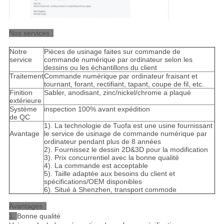
Nos services :
Notre
Pièces de usinage faites sur commande de
service
commande numérique par ordinateur selon les
dessins ou les échantillons du client
Traitement
Commande numérique par ordinateur fraisant et
tournant, forant, rectifiant, tapant, coupe de fil, etc.
Finition
Sabler, anodisant, zinc/nickel/chrome a plaqué
extérieure
Système
inspection 100% avant expédition
de QC
1). La technologie de Tuofa est une usine fournissant
Avantage
le service de usinage de commande numérique par
ordinateur pendant plus de 8 années
2). Fournissez le dessin 2D&3D pour la modification
3). Prix concurrentiel avec la bonne qualité
4). La commande est acceptable
5). Taille adaptée aux besoins du client et
spécifications/OEM disponibles
6). Situé à Shenzhen, transport commode
Avantages :
1.
Bonne qualité