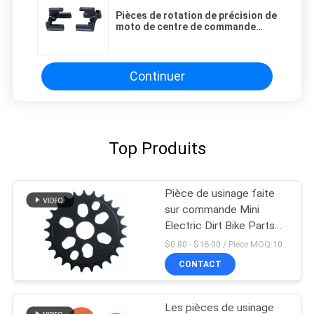
Pièces de rotation de précision de
moto de centre de commande
numérique par ordinateur d'acier
inoxydable
Continuer
Top Produits
Pièce de usinage faite
sur commande Mini
Electric Dirt Bike Parts
de commande numérique
$0.80 - $16.00 / Piece MOQ:10 morceaux
par ordinateur d'OEM
CONTACT
Les pièces de usinage