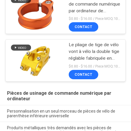
de commande numérique
par ordinateur de
précision font du vélo 5 x
$0.80 - $16.00 / Piece MOQ:10 morceaux
4 pouces de bride de
CONTACT
Seatpost
Le pliage de tige de vélo
vont à vélo la double tige
réglable fabriquée en
Chine
$0.80 - $16.00 / Piece MOQ:10 morceaux
CONTACT
Pièces de usinage de commande numérique par
ordinateur
Personnalisation en un seul morceau de pièces de vélo de
parenthèse inférieure universelle
Produits métalliques très demandés avec les pièces de