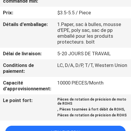
commande min:
VISITE
Prix:
$3.5-5.5 / Piece
DE
L'USINE
Détails d'emballage:
1.Paper, sac à bulles, mousse
d'EPE, poly sac, sac de pp
emballé pour les produits
protecteurs. boît
CONTRÔLE
DE
Délai de livraison:
5-20 JOURS DE TRAVAIL
LA
Conditions de
LC, D/A, D/P, T/T, Western Union
paiement:
QUALITÉ
Capacité
10000 PIECES/Month
d'approvisionnement:
NOUS
Le point fort:
Pièces de rotation de précision de moto
CONTACTER
de ROHS
,
,
Pièces tournées à fort débit de ROHS
Pièces de rotation de précision de ROHS
NOUVELLES