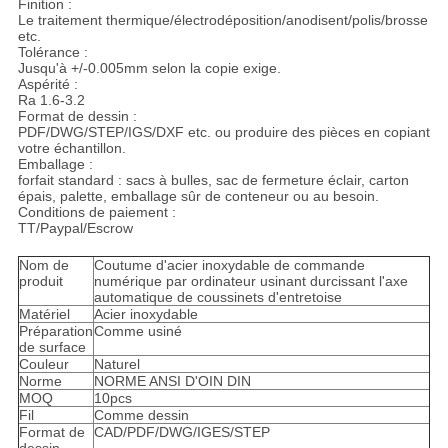
Finition :
Le traitement thermique/électrodéposition/anodisent/polis/brosse
etc.
Tolérance :
Jusqu'à +/-0.005mm selon la copie exige.
Aspérité :
Ra 1.6-3.2
Format de dessin :
PDF/DWG/STEP/IGS/DXF etc. ou produire des pièces en copiant
votre échantillon.
Emballage :
forfait standard : sacs à bulles, sac de fermeture éclair, carton
épais, palette, emballage sûr de conteneur ou au besoin.
Conditions de paiement :
TT/Paypal/Escrow
Nom de
Coutume d'acier inoxydable de commande
produit
numérique par ordinateur usinant durcissant l'axe
automatique de coussinets d'entretoise
Matériel
Acier inoxydable
Préparation
Comme usiné
de surface
Couleur
Naturel
Norme
NORME ANSI D'OIN DIN
MOQ
10pcs
Fil
Comme dessin
Format de
CAD/PDF/DWG/IGES/STEP
dessin