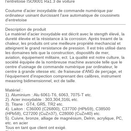
l'entretoise ISO9001 Ra1.3 de voiture
Coutume d'acier inoxydable de commande numérique par
ordinateur usinant durcissant l'axe automatique de coussinets
d'entretoise
Description de produit
Le matériel d'acier inoxydable est décrit avec le stength élevé, la
dureté élevée et la résistance à la corrosion. Après treamt de la
chaleur, les produits ont une meilleure propriété mechancial et
atteignent le grand rersistance de pression. Il est très utilisé dans
les domaines tels que la construction, dispositifs de mer,
aviation, équipement militaire, ect. La qualité est notre culture, la
société équipée de la nombreuse machine avancée telle que le
centre d'usinage de commande numérique par ordinateur, le
centre à grande vitesse etc. de fraiseuse d'ANG de perçage, et
l'équipement d'inspection comprenant des calibres, instrument
measring bidimensionnel, ect de taille.
Matériel :
1). Aluminium : Alu 6061-T6, 6063, 7075-T etc.
2). Acier inoxydable : 303,304,316L etc.
3). Titane : GT4, GR5, TR2 etc.
4). Laiton : C36000 (C26800), C37700 (HPb59), C38500
(HPb58), C27200 (CuZn37), C28000 (CuZn40) etc.
5). Cuivre, bronze, alliage de magnésium, Delrin, acrylique, PC,
etc. en acier
Tous en tant que client ont exigé.