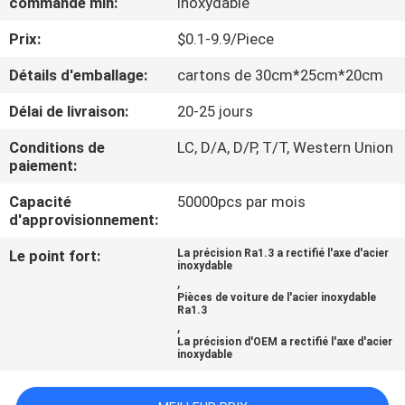
commande min:
inoxydable
VISITE
Prix:
$0.1-9.9/Piece
DE
L'USINE
Détails d'emballage:
cartons de 30cm*25cm*20cm
Délai de livraison:
20-25 jours
CONTRÔLE
Conditions de
LC, D/A, D/P, T/T, Western Union
DE
paiement:
LA
Capacité
50000pcs par mois
d'approvisionnement:
QUALITÉ
Le point fort:
La précision Ra1.3 a rectifié l'axe d'acier
inoxydable
NOUS
,
Pièces de voiture de l'acier inoxydable
CONTACTER
Ra1.3
,
La précision d'OEM a rectifié l'axe d'acier
inoxydable
NOUVELLES