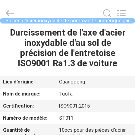
2021
-
2026
Shenzhen
Tuofa
Pièces d'acier inoxydable de commande numérique par
Technology
ordinateur
Co.,
Ltd..
À
Durcissement de l'axe d'acier
All
Rights
LA
inoxydable d'au sol de
Reserved.
MAISON
précision de l'entretoise
ISO9001 Ra1.3 de voiture
PRODUITS
Lieu d'origine:
Guangdong
À
Nom de marque:
Tuofa
PROPOS
Certification:
ISO9001:2015
DE
Numéro de modèle:
ST011
NOUS
Quantité de
10pcs pour des pièces d'acier