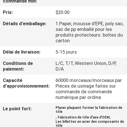
commande min:
VISITE
Prix:
$20.00
DE
L'USINE
Détails d'emballage:
1.Paper, mousse d'EPE, poly sac,
sac de pp emballé pour les
produits protecteurs. boîtes du
carton
CONTRÔLE
DE
Délai de livraison:
5-15 jours
LA
Conditions de
L/C, T/T, Western Union, D/P,
paiement:
D/A
QUALITÉ
Capacité
60000 morceaux/morceaux par
d'approvisionnement:
Pièces de usinage faites sur
NOUS
commande de commande
numérique par ordina
CONTACTER
Le point fort:
Planer plaquent former la fabrication de
tôle
NOUVELLES
,
,
Fabrication de tôle d'axe d'OEM
Les billettes en acier des composants de
tôle