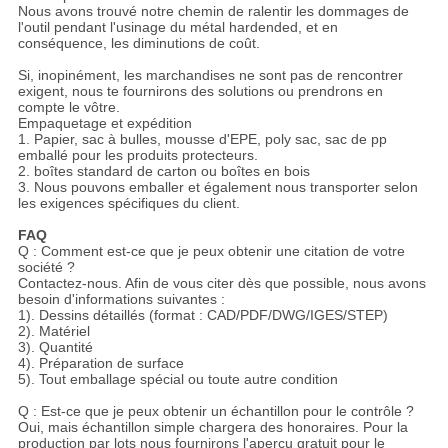
Nous avons trouvé notre chemin de ralentir les dommages de
l'outil pendant l'usinage du métal hardended, et en
conséquence, les diminutions de coût.
Si, inopinément, les marchandises ne sont pas de rencontrer
exigent, nous te fournirons des solutions ou prendrons en
compte le vôtre.
Empaquetage et expédition
1. Papier, sac à bulles, mousse d'EPE, poly sac, sac de pp
emballé pour les produits protecteurs.
2. boîtes standard de carton ou boîtes en bois
3. Nous pouvons emballer et également nous transporter selon
les exigences spécifiques du client.
FAQ
Q : Comment est-ce que je peux obtenir une citation de votre
société ?
Contactez-nous. Afin de vous citer dès que possible, nous avons
besoin d'informations suivantes :
1). Dessins détaillés (format : CAD/PDF/DWG/IGES/STEP)
2). Matériel
3). Quantité
4). Préparation de surface
5). Tout emballage spécial ou toute autre condition
Q : Est-ce que je peux obtenir un échantillon pour le contrôle ?
Oui, mais échantillon simple chargera des honoraires. Pour la
production par lots nous fournirons l'aperçu gratuit pour le