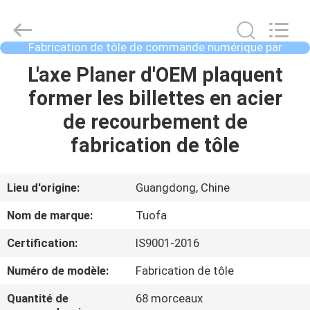
2021
-
2026
Shenzhen
Tuofa
Fabrication de tôle de commande numérique par
Technology
ordinateur
Co.,
Ltd..
À
L'axe Planer d'OEM plaquent
All
Rights
LA
former les billettes en acier
Reserved.
MAISON
de recourbement de
fabrication de tôle
PRODUITS
Lieu d'origine:
Guangdong, Chine
À
Nom de marque:
Tuofa
PROPOS
Certification:
IS9001-2016
DE
Numéro de modèle:
Fabrication de tôle
NOUS
Quantité de
68 morceaux