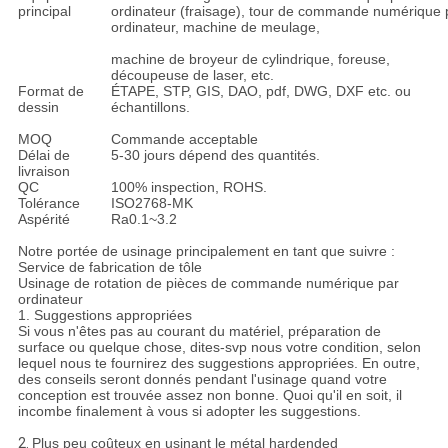
principal
ordinateur (fraisage), tour de commande numérique 
ordinateur, machine de meulage,
machine de broyeur de cylindrique, foreuse,
découpeuse de laser, etc.
Format de
ÉTAPE, STP, GIS, DAO, pdf, DWG, DXF etc. ou
dessin
échantillons.
MOQ
Commande acceptable
Délai de
5-30 jours dépend des quantités.
livraison
QC
100% inspection, ROHS.
Tolérance
ISO2768-MK
Aspérité
Ra0.1~3.2
Notre portée de usinage principalement en tant que suivre :
Service de fabrication de tôle
Usinage de rotation de pièces de commande numérique par
ordinateur
1. Suggestions appropriées
Si vous n'êtes pas au courant du matériel, préparation de
surface ou quelque chose, dites-svp nous votre condition, selon
lequel nous te fournirez des suggestions appropriées. En outre,
des conseils seront donnés pendant l'usinage quand votre
conception est trouvée assez non bonne. Quoi qu'il en soit, il
incombe finalement à vous si adopter les suggestions.
2.
Plus peu coûteux en usinant le métal hardended