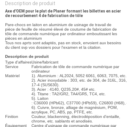
Description de produit
Axe d'OEM pour le plat de Planer formant les billettes en acier
de recourbement 4 de fabrication de tôle
Pare-chocs en laiton en aluminium de usinage de travail de
pièce de feuille de résumé élevé de coutume de fabrication de
tôle de commande numérique par ordinateur emboutissant les
pièces en aluminium
Tous nos aprts sont adaptés, pas en stock, envoient aux besoins
du client svp vos dossiers pour l'examen et la citation.
Description de produit
Type d'affaires
Usine/fabricant
Service
Fabrication de tôle de commande numérique par
ordinateur
Matériel
1). Aluminium : AL2024, 5052 6061, 6063, 7075, etc.
2). Acier inoxydable : 303, etc. de 304, de 316L, 316,
17-4 (SUS630).
3). Acier : 4140, Q235,20#, 45# etc.
4). Titane : TA2/GR2, TA4/GR5, TC4, etc.
5). Laiton
: C36000 (HPb62), C37700 (HPb59), C26800 (H68), 
6). Cuivre, bronze, alliage de magnésium, POM,
acrylique, PC, ABS, pp, PTFE, etc.
Finition
Couleur, blackenning, électrodéposition d'entaille,
chrome, etc. sablants et anodisés.
Équipement
Centre d'usinage de commande numérique par