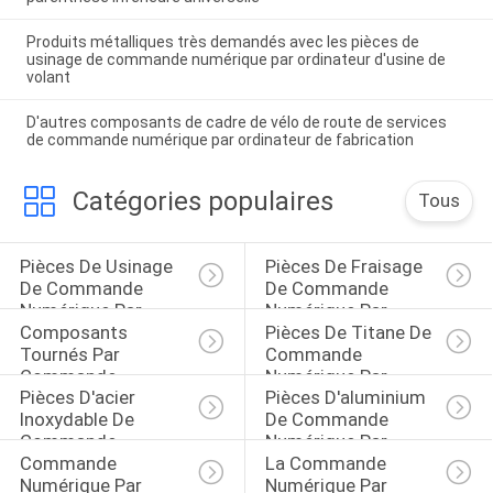
Produits métalliques très demandés avec les pièces de
usinage de commande numérique par ordinateur d'usine de
volant
D'autres composants de cadre de vélo de route de services
de commande numérique par ordinateur de fabrication
Catégories populaires
Tous
Pièces De Usinage 
Pièces De Fraisage 
De Commande 
De Commande 
Numérique Par 
Numérique Par 
Composants 
Pièces De Titane De 
Ordinateur
Ordinateur
Tournés Par 
Commande 
Commande 
Numérique Par 
Pièces D'acier 
Pièces D'aluminium 
Numérique Par 
Ordinateur
Inoxydable De 
De Commande 
Ordinateur
Commande 
Numérique Par 
Commande 
La Commande 
Numérique Par 
Ordinateur
Numérique Par 
Numérique Par 
Ordinateur