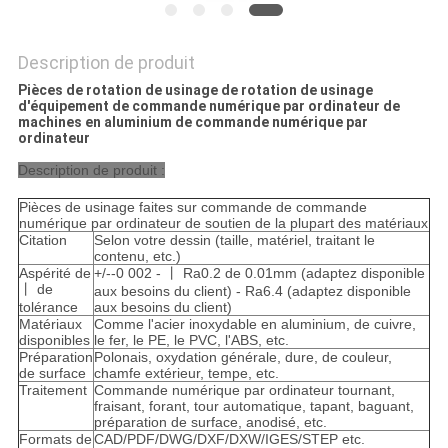
Description de produit
Pièces de rotation de usinage de rotation de usinage
d'équipement de commande numérique par ordinateur de
machines en aluminium de commande numérique par
ordinateur
Description de produit :
Pièces de usinage faites sur commande de commande
numérique par ordinateur de soutien de la plupart des matériaux
Citation
Selon votre dessin (taille, matériel, traitant le
contenu, etc.)
Aspérité de
+/--0 002 - 丨 Ra0.2 de 0.01mm (adaptez disponible
丨 de
aux besoins du client) - Ra6.4 (adaptez disponible
tolérance
aux besoins du client)
Matériaux
Comme l'acier inoxydable en aluminium, de cuivre,
disponibles
le fer, le PE, le PVC, l'ABS, etc.
Préparation
Polonais, oxydation générale, dure, de couleur,
de surface
chamfe extérieur, tempe, etc.
Traitement
Commande numérique par ordinateur tournant,
fraisant, forant, tour automatique, tapant, baguant,
préparation de surface, anodisé, etc.
Formats de
CAD/PDF/DWG/DXF/DXW/IGES/STEP etc.