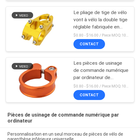
Le pliage de tige de vélo
vont à vélo la double tige
réglable fabriquée en
Chine
$0.80 - $16.00 / Piece MOQ:10 morceaux
CONTACT
Les pièces de usinage
de commande numérique
par ordinateur de
précision font du vélo 5 x
$0.80 - $16.00 / Piece MOQ:10 morceaux
4 pouces de bride de
CONTACT
Seatpost
Pièces de usinage de commande numérique par
ordinateur
Personnalisation en un seul morceau de pièces de vélo de
parenthèse inférieure universelle