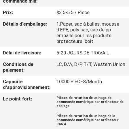
commande min:
VISITE
Prix:
$3.5-5.5 / Piece
DE
L'USINE
Détails d'emballage:
1.Paper, sac à bulles, mousse
d'EPE, poly sac, sac de pp
emballé pour les produits
protecteurs. boît
CONTRÔLE
DE
Délai de livraison:
5-20 JOURS DE TRAVAIL
LA
Conditions de
LC, D/A, D/P, T/T, Western Union
paiement:
QUALITÉ
Capacité
10000 PIECES/Month
d'approvisionnement:
NOUS
Le point fort:
Pièces de rotation de usinage de
CONTACTER
commande numérique par ordinateur de
sablage
,
Pièces de rotation de usinage de la
NOUVELLES
commande numérique par ordinateur
Ra6.4