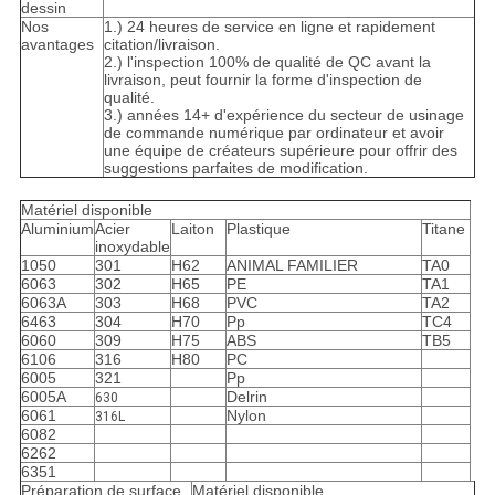
dessin
Nos
1.) 24 heures de service en ligne et rapidement
avantages
citation/livraison.
2.) l'inspection 100% de qualité de QC avant la
livraison, peut fournir la forme d'inspection de
qualité.
3.) années 14+ d'expérience du secteur de usinage
de commande numérique par ordinateur et avoir
une équipe de créateurs supérieure pour offrir des
suggestions parfaites de modification.
Matériel disponible
Aluminium
Acier
Laiton
Plastique
Titane
inoxydable
1050
301
H62
ANIMAL FAMILIER
TA0
6063
302
H65
PE
TA1
6063A
303
H68
PVC
TA2
6463
304
H70
Pp
TC4
6060
309
H75
ABS
TB5
6106
316
H80
PC
6005
321
Pp
6005A
Delrin
630
6061
Nylon
316L
6082
6262
6351
Préparation de surface
Matériel disponible