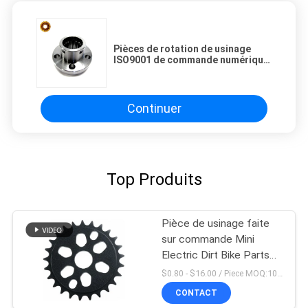
Pièces de rotation de usinage
ISO9001 de commande numérique
par ordinateur du sablage Ra6.4
en aluminium
Continuer
Top Produits
Pièce de usinage faite
sur commande Mini
Electric Dirt Bike Parts
de commande numérique
$0.80 - $16.00 / Piece MOQ:10 morceaux
par ordinateur d'OEM
CONTACT