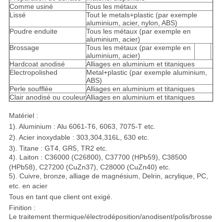
Comme usiné
Tous les métaux
Lissé
Tout le metals+plastic (par exemple
aluminium, acier, nylon, ABS)
Poudre enduite
Tous les métaux (par exemple en
aluminium, acier)
Brossage
Tous les métaux (par exemple en
aluminium, acier)
Hardcoat anodisé
Alliages en aluminium et titaniques
Electropolished
Metal+plastic (par exemple aluminium,
ABS)
Perle soufflée
Alliages en aluminium et titaniques
Clair anodisé ou couleur
Alliages en aluminium et titaniques
Matériel :
1). Aluminium : Alu 6061-T6, 6063, 7075-T etc.
2). Acier inoxydable : 303,304,316L, 630 etc.
3). Titane : GT4, GR5, TR2 etc.
4). Laiton : C36000 (C26800), C37700 (HPb59), C38500
(HPb58), C27200 (CuZn37), C28000 (CuZn40) etc.
5). Cuivre, bronze, alliage de magnésium, Delrin, acrylique, PC,
etc. en acier
Tous en tant que client ont exigé.
Finition :
Le traitement thermique/électrodéposition/anodisent/polis/brosse