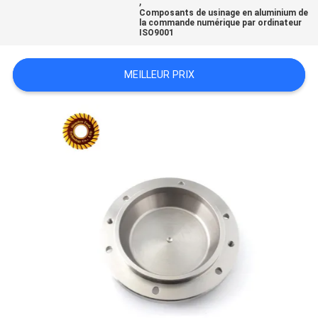
,
Composants de usinage en aluminium de
DEMANDEZ
la commande numérique par ordinateur
ISO9001
UN
DEVIS
MEILLEUR PRIX
PLAN
DU
SITE
POLITIQUE
DE
CONFIDENTIALITÉ