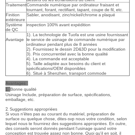
Traitement
Commande numérique par ordinateur fraisant et
tournant, forant, rectifiant, tapant, coupe de fil, etc.
Finition
Sabler, anodisant, zinc/nickel/chrome a plaqué
extérieure
Système
inspection 100% avant expédition
de QC
1). La technologie de Tuofa est une usine fournissant
Avantage
le service de usinage de commande numérique par
ordinateur pendant plus de 8 années
2). Fournissez le dessin 2D&3D pour la modification
3). Prix concurrentiel avec la bonne qualité
4). La commande est acceptable
5). Taille adaptée aux besoins du client et
spécifications/OEM disponibles
6). Situé à Shenzhen, transport commode
Avantages :
1.
Bonne qualité
Usinage Include, préparation de surface, spécifications,
emballage, etc.
2.
Suggestions appropriées
Si vous n'êtes pas au courant du matériel, préparation de
surface ou quelque chose, dites-svp nous votre condition, selon
lequel nous te fournirez des suggestions appropriées. En outre,
des conseils seront donnés pendant l'usinage quand votre
conception est trouvée assez non bonne. Quoi qu'il en soit, il