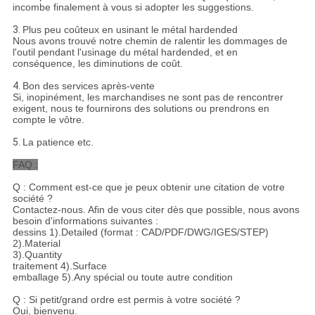
incombe finalement à vous si adopter les suggestions.
3.
Plus peu coûteux en usinant le métal hardended
Nous avons trouvé notre chemin de ralentir les dommages de
l'outil pendant l'usinage du métal hardended, et en
conséquence, les diminutions de coût.
4.
Bon des services après-vente
Si, inopinément, les marchandises ne sont pas de rencontrer
exigent, nous te fournirons des solutions ou prendrons en
compte le vôtre.
5.
La patience etc.
FAQ :
Q : Comment est-ce que je peux obtenir une citation de votre
société ?
Contactez-nous. Afin de vous citer dès que possible, nous avons
besoin d'informations suivantes :
dessins 1).Detailed (format : CAD/PDF/DWG/IGES/STEP)
2).Material
3).Quantity
traitement 4).Surface
emballage 5).Any spécial ou toute autre condition
Q : Si petit/grand ordre est permis à votre société ?
Oui, bienvenu.