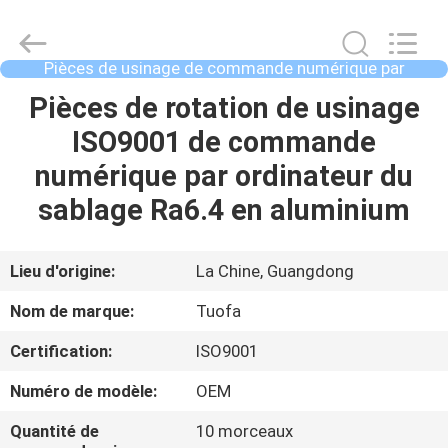
2021
-
2026
Shenzhen
Tuofa
Pièces de usinage de commande numérique par
Technology
ordinateur
Co.,
Ltd..
À
Pièces de rotation de usinage
All
Rights
LA
ISO9001 de commande
Reserved.
MAISON
numérique par ordinateur du
sablage Ra6.4 en aluminium
PRODUITS
Lieu d'origine:
La Chine, Guangdong
À
Nom de marque:
Tuofa
PROPOS
Certification:
ISO9001
DE
Numéro de modèle:
OEM
NOUS
Quantité de
10 morceaux