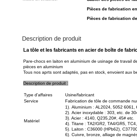
Pièces de fabrication 
Pièces de fabrication 
Description de produit
La tôle et les fabricants en acier de boîte de fabr
Pare-chocs en laiton en aluminium de usinage de travail 
pièces en aluminium
Tous nos aprts sont adaptés, pas en stock, envoient aux bes
Description de produit :
Type d'affaires
Usine/fabricant
Service
Fabrication de tôle de commande nu
1). Aluminium : AL2024, 5052 6061, 
2). Acier inoxydable : 303, etc. de 
3). Acier : 4140, Q235,20#, 45# etc.
Matériel
4). Titane : TA2/GR2, TA4/GR5, TC4,
5). Laiton : C36000 (HPb62), C37700
6). Cuivre, bronze, alliage de magné