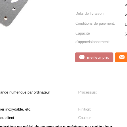
Délai de livraison:
5
Conditions de paiement:
L
Capacité
6
d'approvisionnement:
meilleur prix
ande numérique par ordinateur
Processus:
ier inoxydable, etc.
Finition:
du client
Couleur:
abrication en métal de commande numérique par ordinateur
,