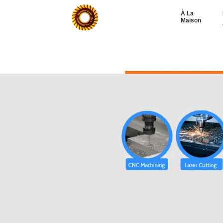
À La
Maison