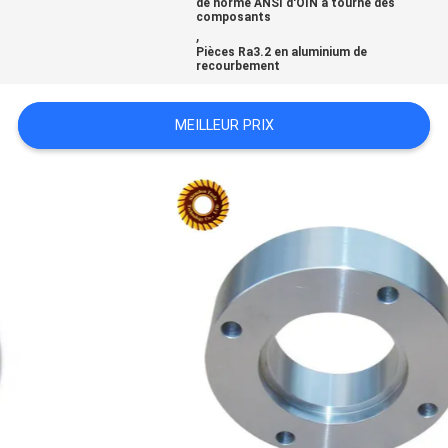
de norme ANSI d'OIN a tourné des
composants
DEMANDEZ
,
Pièces Ra3.2 en aluminium de
UN
recourbement
DEVIS
MEILLEUR PRIX
PLAN
DU
SITE
POLITIQUE
DE
CONFIDENTIALITÉ