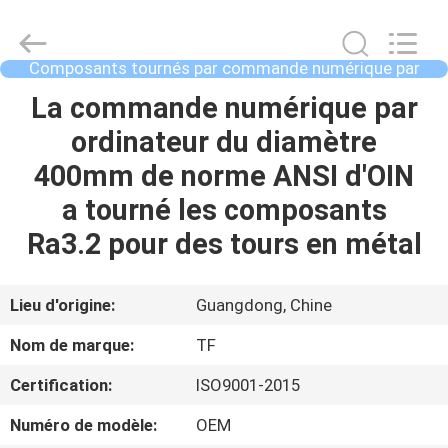
2021
-
2026
Shenzhen
Tuofa
Composants tournés par commande numérique par
Technology
ordinateur
Co.,
Ltd..
À
La commande numérique par
All
Rights
LA
ordinateur du diamètre
Reserved.
MAISON
400mm de norme ANSI d'OIN
a tourné les composants
PRODUITS
Ra3.2 pour des tours en métal
À
Lieu d'origine:
Guangdong, Chine
PROPOS
Nom de marque:
TF
DE
Certification:
ISO9001-2015
NOUS
Numéro de modèle:
OEM