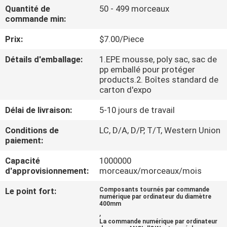
VISITE
Quantité de
50 - 499 morceaux
commande min:
DE
Prix:
$7.00/Piece
L'USINE
Détails d'emballage:
1.EPE mousse, poly sac, sac de
pp emballé pour protéger
CONTRÔLE
products.2. Boîtes standard de
carton d'expo
DE
LA
Délai de livraison:
5-10 jours de travail
QUALITÉ
Conditions de
LC, D/A, D/P, T/T, Western Union
paiement:
NOUS
Capacité
1000000
d'approvisionnement:
morceaux/morceaux/mois
CONTACTER
Le point fort:
Composants tournés par commande
numérique par ordinateur du diamètre
400mm
NOUVELLES
,
La commande numérique par ordinateur