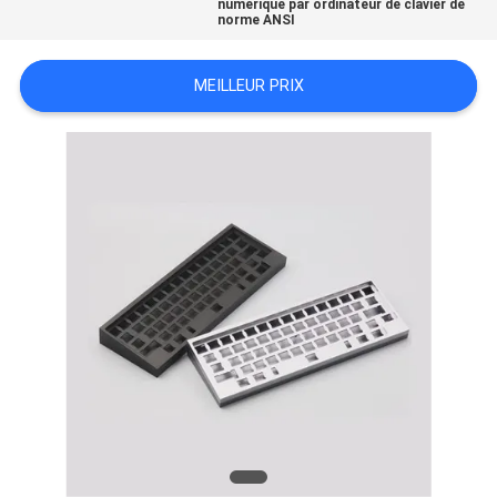
numérique par ordinateur de clavier de
norme ANSI
DEMANDEZ
UN
MEILLEUR PRIX
DEVIS
PLAN
DU
SITE
POLITIQUE
DE
CONFIDENTIALITÉ