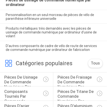
Pièces de usinage de commande numérique par
ordinateur
Personnalisation en un seul morceau de pièces de vélo de
parenthèse inférieure universelle
Produits métalliques très demandés avec les pièces de
usinage de commande numérique par ordinateur d'usine de
volant
D'autres composants de cadre de vélo de route de services
de commande numérique par ordinateur de fabrication
Catégories populaires
Tous
Pièces De Usinage 
Pièces De Fraisage 
De Commande 
De Commande 
Numérique Par 
Numérique Par 
Composants 
Pièces De Titane De 
Ordinateur
Ordinateur
Tournés Par 
Commande 
Commande 
Numérique Par 
Pièces D'acier 
Pièces D'aluminium 
Numérique Par 
Ordinateur