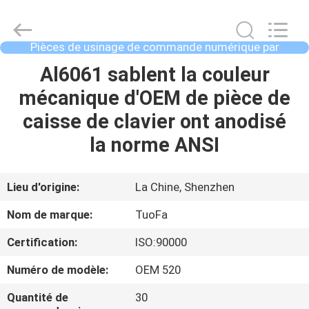
2021
-
2026
Shenzhen
Tuofa
Pièces de usinage de commande numérique par
Technology
ordinateur
Co.,
Ltd..
À
Al6061 sablent la couleur
All
Rights
LA
mécanique d'OEM de pièce de
Reserved.
MAISON
caisse de clavier ont anodisé
la norme ANSI
PRODUITS
Lieu d'origine:
La Chine, Shenzhen
À
Nom de marque:
TuoFa
PROPOS
Certification:
ISO:90000
DE
Numéro de modèle:
OEM 520
NOUS
Quantité de
30