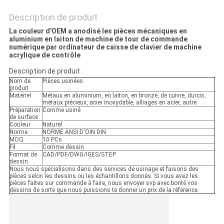
Description de produit
La couleur d'OEM a anodisé les pièces mécaniques en
aluminium en laiton de machine de tour de commande
numérique par ordinateur de caisse de clavier de machine
acrylique de contrôle
Description de produit :
Nom de
Pièces usinées
produit
Matériel
Métaux en aluminium, en laiton, en bronze, de cuivre, durcis,
métaux précieux, acier inoxydable, alliages en acier, autre
Préparation
Comme usiné
de surface
Couleur
Naturel
Norme
NORME ANSI D'OIN DIN
MOQ
10 PCs
Fil
Comme dessin
Format de
CAD/PDF/DWG/IGES/STEP
dessin
Nous nous spécialisons dans des services de usinage et faisons des
pièces selon les dessins ou les échantillons donnés. Si vous avez les
pièces faites sur commande à faire, nous envoyer svp avec bonté vos
dessins de sorte que nous puissions te donner un prix de la référence.