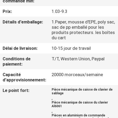
commande min:
VISITE
Prix:
1.03-9.3
DE
L'USINE
Détails d'emballage:
1.Paper, mousse d'EPE, poly sac,
sac de pp emballé pour les
produits protecteurs. les boîtes
du cart
CONTRÔLE
DE
Délai de livraison:
10-15 jour de travail
LA
Conditions de
T/T, Western Union, Paypal
paiement:
QUALITÉ
Capacité
20000 morceaux/semaine
d'approvisionnement:
NOUS
Le point fort:
Pièce mécanique de caisse de clavier de
CONTACTER
sablage
,
Pièce mécanique de caisse du clavier
Al6061
NOUVELLES
,
Pièces en aluminium de commande