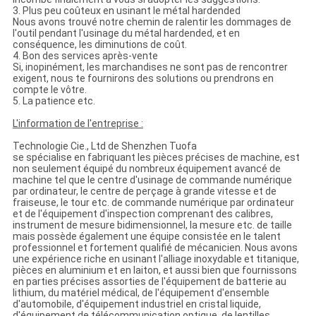
3. Plus peu coûteux en usinant le métal hardended
Nous avons trouvé notre chemin de ralentir les dommages de
l'outil pendant l'usinage du métal hardended, et en
conséquence, les diminutions de coût.
4. Bon des services après-vente
Si, inopinément, les marchandises ne sont pas de rencontrer
exigent, nous te fournirons des solutions ou prendrons en
compte le vôtre.
5. La patience etc.
L'information de l'entreprise :
Technologie Cie., Ltd de Shenzhen Tuofa
se spécialise en fabriquant les pièces précises de machine, est
non seulement équipé du nombreux équipement avancé de
machine tel que le centre d'usinage de commande numérique
par ordinateur, le centre de perçage à grande vitesse et de
fraiseuse, le tour etc. de commande numérique par ordinateur
et de l'équipement d'inspection comprenant des calibres,
instrument de mesure bidimensionnel, la mesure etc. de taille
mais possède également une équipe consistée en le talent
professionnel et fortement qualifié de mécanicien. Nous avons
une expérience riche en usinant l'alliage inoxydable et titanique,
pièces en aluminium et en laiton, et aussi bien que fournissons
en parties précises assorties de l'équipement de batterie au
lithium, du matériel médical, de l'équipement d'ensemble
d'automobile, d'équipement industriel en cristal liquide,
d'équipement de télécommunication optique, de lentilles