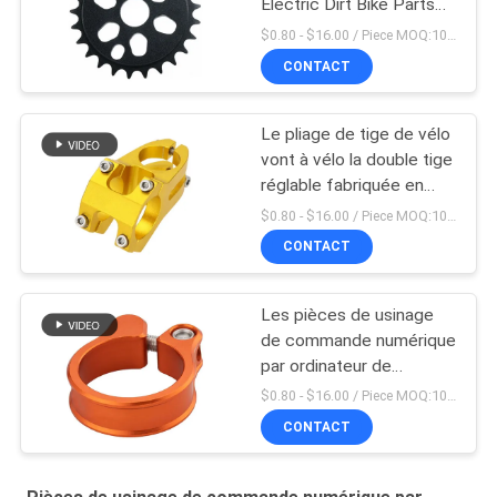
Electric Dirt Bike Parts
de commande numérique
$0.80 - $16.00 / Piece MOQ:10 morceaux
par ordinateur d'OEM
CONTACT
Le pliage de tige de vélo
vont à vélo la double tige
réglable fabriquée en
Chine
$0.80 - $16.00 / Piece MOQ:10 morceaux
CONTACT
Les pièces de usinage
de commande numérique
par ordinateur de
précision font du vélo 5 x
$0.80 - $16.00 / Piece MOQ:10 morceaux
4 pouces de bride de
CONTACT
Seatpost