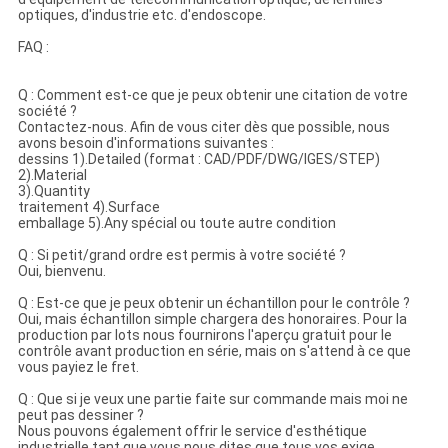
optiques, d'industrie etc. d'endoscope.
FAQ :
Q : Comment est-ce que je peux obtenir une citation de votre
société ?
Contactez-nous. Afin de vous citer dès que possible, nous
avons besoin d'informations suivantes :
dessins 1).Detailed (format : CAD/PDF/DWG/IGES/STEP)
2).Material
3).Quantity
traitement 4).Surface
emballage 5).Any spécial ou toute autre condition
Q : Si petit/grand ordre est permis à votre société ?
Oui, bienvenu.
Q : Est-ce que je peux obtenir un échantillon pour le contrôle ?
Oui, mais échantillon simple chargera des honoraires. Pour la
production par lots nous fournirons l'aperçu gratuit pour le
contrôle avant production en série, mais on s'attend à ce que
vous payiez le fret.
Q : Que si je veux une partie faite sur commande mais moi ne
peut pas dessiner ?
Nous pouvons également offrir le service d'esthétique
industrielle tant que vous nous dites que tous vos exige.