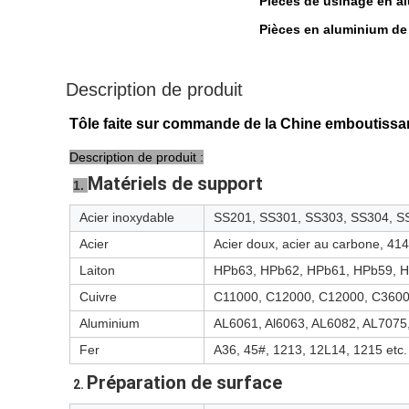
Pièces de usinage en a
Pièces en aluminium de
Description de produit
Tôle faite sur commande de la Chine emboutissa
Description de produit :
Matériels de support
1. 
Acier inoxydable
SS201, SS301, SS303, SS304, SS
Acier
Acier doux, acier au carbone, 41
Laiton
HPb63, HPb62, HPb61, HPb59, H5
Cuivre
C11000, C12000, C12000, C3600
Aluminium
AL6061, Al6063, AL6082, AL7075,
Fer
A36, 45#, 1213, 12L14, 1215 etc.
Préparation de surface
2. 