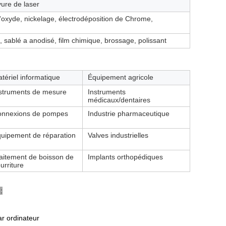
vure de laser
 d'oxyde, nickelage, électrodéposition de Chrome,
, sablé a anodisé, film chimique, brossage, polissant
tériel informatique
Équipement agricole
struments de mesure
Instruments
médicaux/dentaires
nnexions de pompes
Industrie pharmaceutique
uipement de réparation
Valves industrielles
aitement de boisson de
Implants orthopédiques
urriture
:
r ordinateur