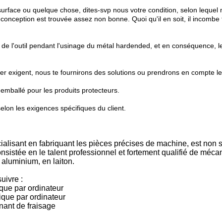
surface ou quelque chose, dites-svp nous votre condition, selon lequel
onception est trouvée assez non bonne. Quoi qu'il en soit, il incombe 
e l'outil pendant l'usinage du métal hardended, et en conséquence, le
er exigent, nous te fournirons des solutions ou prendrons en compte le
 emballé pour les produits protecteurs.
lon les exigences spécifiques du client.
cialisant en fabriquant les pièces précises de machine, est 
istée en le talent professionnel et fortement qualifié de méca
n aluminium, en laiton.
uivre :
ue par ordinateur
que par ordinateur
nant de fraisage