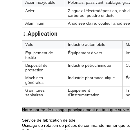
Acier inoxydable
Polonais, passivant, sablage, gra
Acier
Zinguez l'électrodéposition, noir
carburée, poudre enduite
Aluminium
Anodisée claire, couleur anodisée
Application
3. 
Vélo
Industrie automobile
Ma
Équipement de
Équipement divers
In
textile
Dispositif de
Industrie pétrochimique
Co
protection
Machines
Industrie pharmaceutique
Éq
générales
Garnitures
Équipement
Tr
sanitaires
d'instrumentation
no
Notre portée de usinage principalement en tant que suivre 
Service de fabrication de tôle
Usinage de rotation de pièces de commande numérique pa