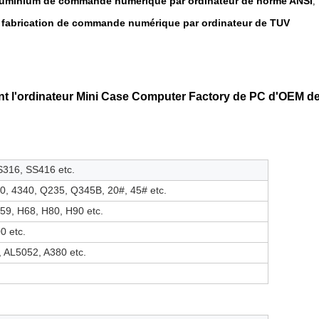
luminium de commande numérique par ordinateur de norme ANSI
,
 fabrication de commande numérique par ordinateur de TUV
nt l'ordinateur Mini Case Computer Factory de PC d'OEM d
316, SS416 etc.
40, 4340, Q235, Q345B, 20#, 45# etc.
9, H68, H80, H90 etc.
0 etc.
 AL5052, A380 etc.