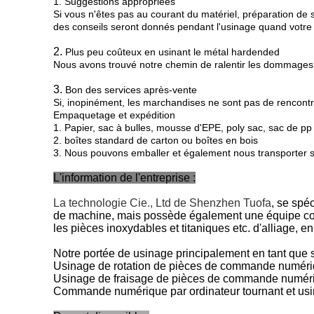
1. Suggestions appropriées
Si vous n'êtes pas au courant du matériel, préparation de 
des conseils seront donnés pendant l'usinage quand votre c
2.
Plus peu coûteux en usinant le métal hardended
Nous avons trouvé notre chemin de ralentir les dommages d
3.
Bon des services après-vente
Si, inopinément, les marchandises ne sont pas de rencontr
Empaquetage et expédition
1. Papier, sac à bulles, mousse d'EPE, poly sac, sac de pp
2. boîtes standard de carton ou boîtes en bois
3. Nous pouvons emballer et également nous transporter se
L'information de l'entreprise :
La technologie Cie., Ltd de Shenzhen Tuofa
, se spé
de machine, mais possède également une équipe cons
les pièces inoxydables et titaniques etc. d'alliage, e
Notre portée de usinage principalement en tant que s
Usinage de rotation de pièces de commande numériq
Usinage de fraisage de pièces de commande numéri
Commande numérique par ordinateur tournant et usi