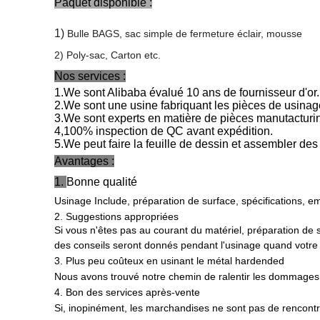
Paquet disponible :
1)
Bulle
B
AGS, sac simple de fermeture éclair, mousse
2) Poly-sac,
C
arton etc.
Nos services :
1.We sont Alibaba évalué 10 ans de fournisseur d'or.
2.We sont une usine fabriquant les pièces de usinag
3.We sont experts en matière de pièces manutacturing
4,100% inspection de QC avant expédition.
5.We peut faire la feuille de dessin et assembler de
Avantages :
1.
Bonne qualité
Usinage Include, préparation de surface, spécifications, em
2. Suggestions appropriées
Si vous n'êtes pas au courant du matériel, préparation de 
des conseils seront donnés pendant l'usinage quand votre c
3. Plus peu coûteux en usinant le métal hardended
Nous avons trouvé notre chemin de ralentir les dommages d
4. Bon des services après-vente
Si, inopinément, les marchandises ne sont pas de rencontr