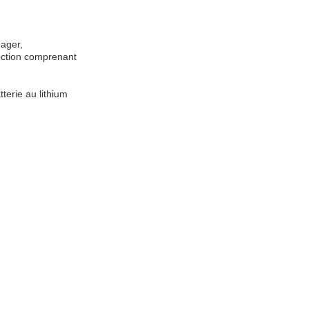
nage
r
,
ection comprenant
tterie au lithium