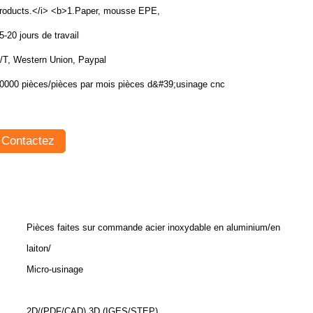
roducts.</i> <b>1.Paper, mousse EPE,
5-20 jours de travail
/T, Western Union, Paypal
0000 pièces/pièces par mois pièces d&#39;usinage cnc
Contactez
Pièces faites sur commande acier inoxydable en aluminium/en
laiton/
Micro-usinage
2D/(PDF/CAD) 3D (IGES/STEP)