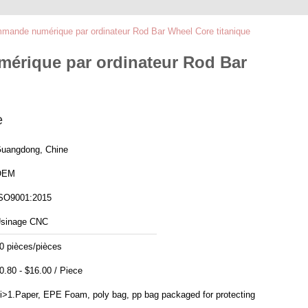
mmande numérique par ordinateur Rod Bar Wheel Core titanique
mérique par ordinateur Rod Bar
e
uangdong, Chine
OEM
SO9001:2015
sinage CNC
0 pièces/pièces
$0.80 - $16.00 / Piece
i>1.Paper, EPE Foam, poly bag, pp bag packaged for protecting