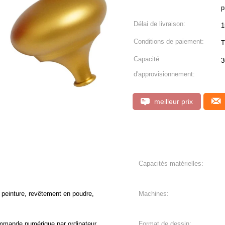
p
Délai de livraison:
1
Conditions de paiement:
T
Capacité
3
d'approvisionnement:
meilleur prix
Capacités matérielles:
 peinture, revêtement en poudre,
Machines:
mmande numérique par ordinateur
Format de dessin: