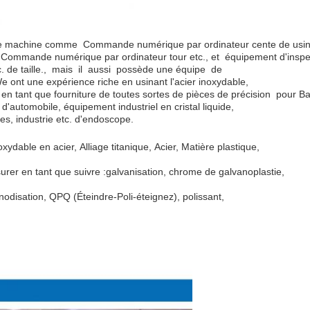
e machine comme
Commande numérique par ordinateur
cente de usi
Commande numérique par ordinateur
tour etc.
, et
équipement d'insp
 de taille.
,
mais
il
aussi
possède
une équipe
de
W
e ont une expérience riche en usinant l'acier inoxydable,
 en tant que fourniture de toutes sortes de pièces de précision
pour
Ba
'automobile, équipement industriel en cristal liquide,
ues,
industrie etc. d'endoscope.
oxydable
en acier,
Alliage titanique,
Acier,
Matière plastique
,
urer en tant que suivre :
galvanisation,
chrome de galvanoplastie,
anodisation, QPQ (Éteindre-Poli-éteignez), polissant,