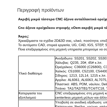
Περιγραφή προϊόντων
Ακριβή μικρά τέσσερα CNC άξονα ανταλλακτικά ορεί
Cnc άξονα ορείχαλκου στροφής cOem ακριβή μικρά τέ
Άκρες:
Χρειαζόμαστε τα σχέδια 2D&3D σας, υλικό, ποσότητα, επεξ
Το αυτόματο CAD, στερεά εργασία, UG, CAD, IGS, STEP, S
Ποια επεξεργαμένος στη μηχανή υπηρεσία μπορούμε να σ
Ανοξείδωτο: SS201, SS202, SS30
Χάλυβας: Q235, 20#, 45# κ.λπ.
Ορείχαλκος: C36000 (C26800), C
Χαλκός: C51000, C52100, C54400
Υλικό διαθέσιμο
Σίδηρος: 1213, 12L14, 1215 κ.λπ.
Αργίλιο: AL6061, AL6063, AL7075
Πλαστικό: ABS, POM, νάυλον, Delr
Τιτάνιο: TA1/TA2/TB1/TC4/TC18
Κατεργασία του
CNC επεξεργαμένος στη μηχανή κέ
εξοπλισμού
centerless μηχανή μύλων και άλλοι
Υποβολή σε ανοδική οξείδωση: υ
Επίστρωση: Νικέλιο, χρώμιο, επ