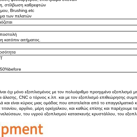
ση, στίλβωση καθρεφτών
μμου, Brushing.etc
τημα των πελατών
όζεται
αποστολή
μη κατόπιν αιτήματος.
ποσότητα
/T
 50%before
είναι όχι μόνο εξοπλισμένος με τον πολυάριθμο προηγμένο εξοπλισμό
αι άλεσης, CNC ο τόρνος κ.λπ. και με τον εξοπλισμό επιθεώρησης συ
 και είναι κύριος μιας ομάδας που αποτελείται από το επαγγελματικό κ
τιτανίου, αργίλιο, μέρη ορείχαλκου, και καθώς επίσης και παρέχουμε τ
συνελεύσεων, του υγρού εξοπλισμού κατασκευής κρυστάλλου, του εξοπλ