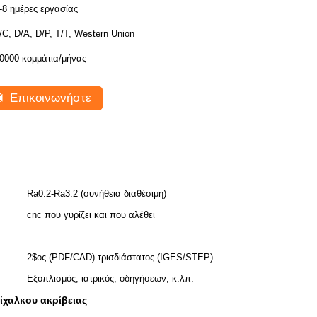
-8 ημέρες εργασίας
/C, D/A, D/P, T/T, Western Union
0000 κομμάτια/μήνας
Επικοινωνήστε
Ra0.2-Ra3.2 (συνήθεια διαθέσιμη)
cnc που γυρίζει και που αλέθει
2$ος (PDF/CAD) τρισδιάστατος (IGES/STEP)
Εξοπλισμός, ιατρικός, οδηγήσεων, κ.λπ.
ίχαλκου ακρίβειας