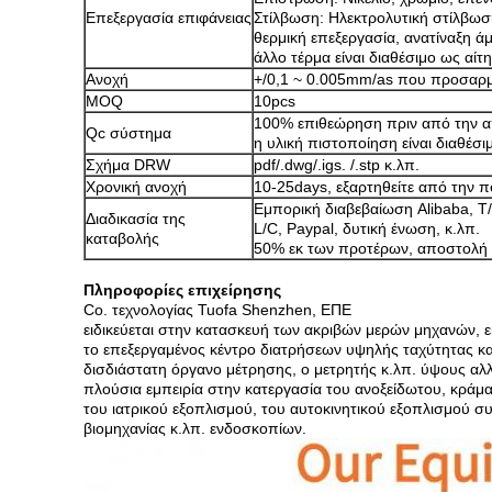
Επεξεργασία επιφάνειας
Στίλβωση: Ηλεκτρολυτική στίλβω
θερμική επεξεργασία, ανατίναξη ά
άλλο τέρμα είναι διαθέσιμο ως αί
Ανοχή
+/0,1 ~ 0.005mm/as που προσαρμ
MOQ
10pcs
100% επιθεώρηση πριν από την 
Qc σύστημα
η υλική πιστοποίηση είναι διαθέσι
Σχήμα DRW
pdf/.dwg/.igs. /.stp κ.λπ.
Χρονική ανοχή
10-25days, εξαρτηθείτε από την 
Εμπορική διαβεβαίωση Alibaba, T
Διαδικασία της
L/C, Paypal, δυτική ένωση, κ.λπ.
καταβολής
50% εκ των προτέρων, αποστολή
Πληροφορίες επιχείρησης
Co. τεχνολογίας Tuofa Shenzhen, ΕΠΕ
ειδικεύεται στην κατασκευή των ακριβών μερών μηχανών, 
το επεξεργαμένος κέντρο διατρήσεων υψηλής ταχύτητας κ
δισδιάστατη όργανο μέτρησης, ο μετρητής κ.λπ. ύψους αλλά
πλούσια εμπειρία στην κατεργασία του ανοξείδωτου, κράμα 
του ιατρικού εξοπλισμού, του αυτοκινητικού εξοπλισμού 
βιομηχανίας κ.λπ. ενδοσκοπίων.