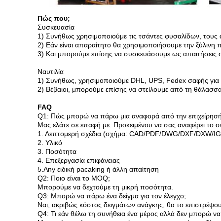
Πώς που;
Συσκευασία
1) Συνήθως χρησιμοποιούμε τις τσάντες φυσαλίδων, τους α
2) Εάν είναι απαραίτητο θα χρησιμοποιήσουμε την ξύλινη
3) Και μπορούμε επίσης να συσκευάσουμε ως απαιτήσεις 
Ναυτιλία
1) Συνήθως, χρησιμοποιούμε DHL, UPS, Fedex σαφής για 
2) Βέβαιοι, μπορούμε επίσης να στείλουμε από τη θάλασσ
FAQ
Q1: Πώς μπορώ να πάρω μια αναφορά από την επιχείρησή
Μας ελάτε σε επαφή με. Προκειμένου να σας αναφέρει το σ
1. Λεπτομερή σχέδια (σχήμα: CAD/PDF/DWG/DXF/DXW/IG
2. Υλικό
3. Ποσότητα
4. Επεξεργασία επιφάνειας
5.Any ειδική pacaking ή άλλη απαίτηση
Q2: Ποιο είναι το MOQ;
Μπορούμε να δεχτούμε τη μικρή ποσότητα.
Q3: Μπορώ να πάρω ένα δείγμα για τον έλεγχο;
Ναι, ακριβώς κόστος δειγμάτων ανάγκης, θα το επιστρέψο
Q4: Τι εάν θέλω τη συνήθεια ένα μέρος αλλά δεν μπορώ ν