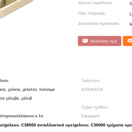
Χρόνος παράδοσης:
5
Όροι πληρωμής:
L
Δυνατότητα προσφοράς:
6
Καλύτερη τιμή
αλκου
Τραχύτητα:
λκός, χαλκός, μέταλλα, πολύτιμα
ΔΙΑΔΙΚΑΣΙΑ:
ατα χάλυβα, χάλυβ
Σχήμα σχεδίων:
/πορτοκαλί/κόκκινο κ.λπ.
Εφαρμογή:
ρείχαλκου
C38500 ανταλλακτικά ορείχαλκου
C36000 τμήματα ορε
,
,