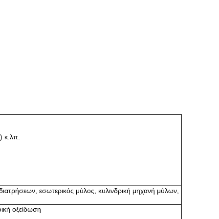
 κ.λπ.
διατρήσεων, εσωτερικός μύλος, κυλινδρική μηχανή μύλων,
ική οξείδωση