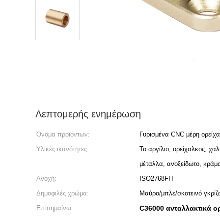
Λεπτομερής ενημέρωση
Όνομα προϊόντων:
Γυρισμένα CNC μέρη ορείχ
Υλικές ικανότητες:
Το αργίλιο, ορείχαλκος, χα
μέταλλα, ανοξείδωτο, κράμ
Ανοχή:
ISO2768FH
Δημοφιλές χρώμα:
Μαύρο/μπλε/σκοτεινό γκρίζο
Επισημαίνω:
C36000 ανταλλακτικά ο