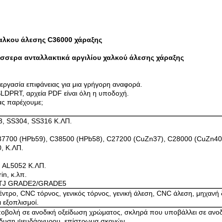
χαλκου άλεσης C36000 χάραξης
σσερα ανταλλακτικά αργιλίου χαλκού άλεσης χάραξης
εργασία επιφάνειας για μια γρήγορη αναφορά.
LDPRT, αρχεία PDF είναι όλη η υποδοχή.
ας παρέχουμε;
3, SS304, SS316 Κ.ΛΠ.
37700 (HPb59), C38500 (HPb58), C27200 (CuZn37), C28000 (CuZn40)
, Κ.ΛΠ.
, AL5052 Κ.ΛΠ.
in, κ.λπ.
, TJ GRADE2/GRADE5
ντρο, CNC τόρνος, γενικός τόρνος, γενική άλεση, CNC άλεση, μηχανή 
 εξοπλισμοί.
ποβολή σε ανοδική οξείδωση χρώματος, σκληρά που υποβάλλει σε ανοδ
ένδυση ψευδάργυρου, επίστρωμα σκονών