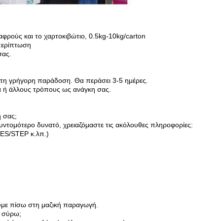
φρούς και το χαρτοκιβώτιο, 0.5kg-10kg/carton
 περίπτωση
σας.
τη γρήγορη παράδοση. Θα περάσει 3-5 ημέρες.
α ή άλλους τρόπους ως ανάγκη σας.
 σας;
υντομότερο δυνατό, χρειαζόμαστε τις ακόλουθες πληροφορίες:
ES/STEP κ.λπ.)
υμε πίσω στη μαζική παραγωγή.
α σύρω;