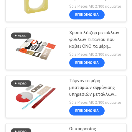
υπηρεσιών πλαστικά
ΧΆΡΤΗΣ
$0.3 Pieces MOQ:100 κομμάτια
ΕΠΙΚΟΙΝΩΝΊΑ
ΙΣΤΟΣΕΛΊΔΑΣ
83
CNC μέρη
Χρυσό λέιζερ μετάλλων
ΠΟΛΙΤΙΚΉ
φύλλων τιτανίου που
ανοξείδωτου
ΑΠΟΡΡΉΤΟΥ
κόβει CNC τα μέρη
μετάλλων φύλλων που
$0.3 Pieces MOQ:100 κομμάτια
υποβάλλονται σε
ΕΠΙΚΟΙΝΩΝΊΑ
ανοδική οξείδωση
Τέμνοντα μέρη
203
μπαταριών σφράγισης
υπηρεσιών μετάλλων
cnc μέρη αργιλίου
λέιζερ χάλυβα άνθρακα
$0.3 Pieces MOQ:100 κομμάτια
ΕΠΙΚΟΙΝΩΝΊΑ
Οι υπηρεσίες