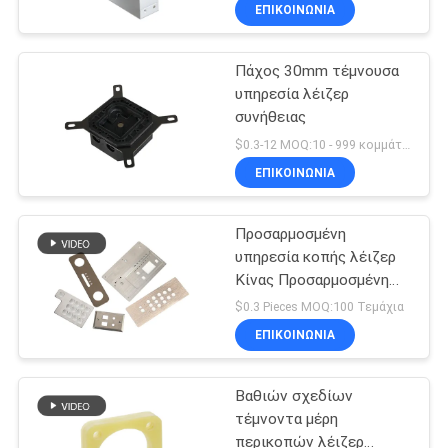
ΕΠΙΚΟΙΝΩΝΊΑ
ΈΛΕΓΧΟΣ
Πάχος 30mm τέμνουσα
ΠΟΙΌΤΗΤΑΣ
75
υπηρεσία λέιζερ
συνήθειας
γυρισμένα cnc
ΕΠΙΚΟΙΝΩΝΉΣΤΕ
$0.3-12 MOQ:10 - 999 κομμάτια
συστατικά
ΜΑΖΊ
ΕΠΙΚΟΙΝΩΝΊΑ
ΜΑΣ
Προσαρμοσμένη
υπηρεσία κοπής λέιζερ
ΕΙΔΉΣΕΙΣ
Κίνας Προσαρμοσμένη
35
κατασκευή σφράγισης
$0.3 Pieces MOQ:100 Τεμάχια
ΖΗΤΉΣΤΕ
ΕΠΙΚΟΙΝΩΝΊΑ
CNC μέρη τιτανίου
ΜΙΑ
Βαθιών σχεδίων
ΠΡΟΣΦΟΡΆ
τέμνοντα μέρη
περικοπών λέιζερ