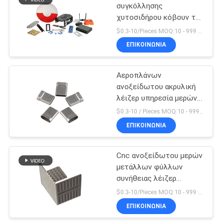
συγκόλλησης
χυτοσιδήρου κόβουν την
57
κατεργασία των
$0.3-10/Pieces MOQ:10 - 999 Τεμάχια
τεμνόντων μερών
CNC που
ΕΠΙΚΟΙΝΩΝΊΑ
λέιζερ επεξεργασίας
επεξεργάζεται τα
σωλήνων μετάλλων
Αεροπλάνων
πλαστικά μέρη στη
ανοξείδωτου ακρυλική
λέιζερ υπηρεσία μερών
μηχανή
Edm τέμνουσα
$0.3-10 / Pieces MOQ:10 - 999 Τεμάχια
ΕΠΙΚΟΙΝΩΝΊΑ
89
Γυρισμένα CNC
Cnc ανοξείδωτου μερών
μετάλλων φύλλων
μέρη ορείχαλκου
συνήθειας λέιζερ
τέμνουσα τέμνουσα
$0.3-10/Pieces MOQ:10 - 999 Τεμάχια
υπηρεσία
ΕΠΙΚΟΙΝΩΝΊΑ