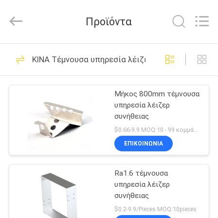
-
2026
Shenzhen
Προϊόντα
Tuofa
Technology
Co.,
Ltd..
All
ΣΠΊΤΙ
306
Rights
ΚΙΝΑ Τέμνουσα υπηρεσία λέιζερ συνήθειας
Reserved.
CNC που
ΠΡΟΪΌΝΤΑ
επεξεργάζεται τα
Μήκος 800mm τέμνουσα
υπηρεσία λέιζερ
μέρη στη μηχανή
ΣΧΕΤΙΚΆ
συνήθειας
ΜΕ
$0.66-9.9 MOQ:10 - 99 κομμάτια
ΕΜΆΣ
ΕΠΙΚΟΙΝΩΝΊΑ
102
Ra1.6 τέμνουσα
ΕΠΙΣΚΈΨΕΙΣ
CNC μέρη άλεσης
υπηρεσία λέιζερ
ΣΤΟ
συνήθειας
ΕΡΓΟΣΤΆΣΙΟ
$0.2-9.9/Pieces MOQ:10pieces