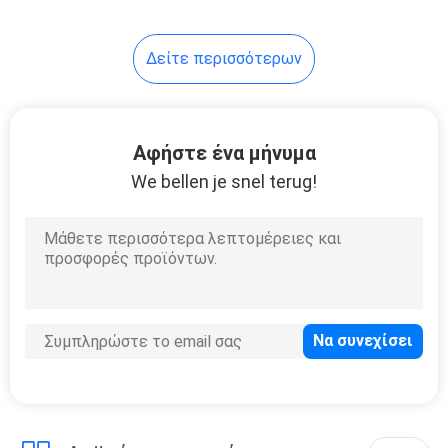
14
Δείτε περισσότερων
Υπηρεσία
συνήθειας
συγκόλλησης
Αφήστε ένα μήνυμα
We bellen je snel terug!
110
CNC επεξεργασία
μετάλλων φύλλων