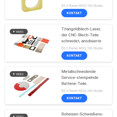
DATENSCHUTZRICHTLINIE
$0.3 Pieces MOQ:100 Stücke
KONTAKT
83
Titangoldblech-Laser,
Cnc-Edelstahl-Teile
der CNC-Blech-Teile
schneidet, anodisierte
$0.3 Pieces MOQ:100 Stücke
KONTAKT
Metallschneidende
203
Service-stempelnde
Batterie-Teile
cnc-Aluminiumteile
Kohlenstoffstahl-Lasers
$0.3 Pieces MOQ:100 Stücke
KONTAKT
Roheisen-Schweißens-