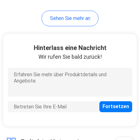
14
Sehen Sie mehr an
Schweißendes
Zollamt
Hinterlass eine Nachricht
Wir rufen Sie bald zurück!
110
Cnc-Blech-
Herstellung