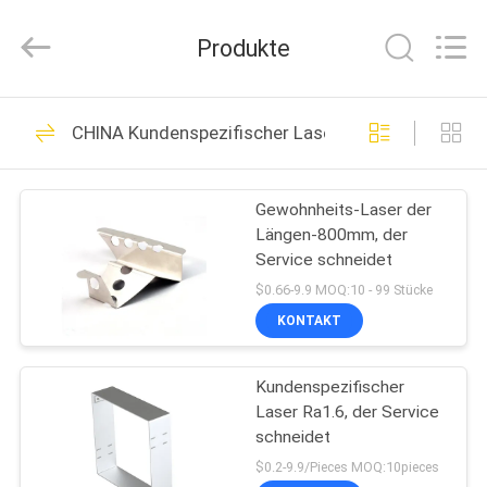
Tuofa
Technology
Co.,
Produkte
Ltd..
All
Rights
Reserved.
ZU
306
CHINA Kundenspezifischer Laser, der Service schn
HAUSE
Bearbeitungsteile
CNC
Gewohnheits-Laser der
PRODUKTE
Längen-800mm, der
Service schneidet
ÜBER
$0.66-9.9 MOQ:10 - 99 Stücke
UNS
KONTAKT
102
Kundenspezifischer
WERKSBESICHTIGUNG
Cnc-Prägeteile
Laser Ra1.6, der Service
schneidet
QUALITÄTSKONTROLLE
$0.2-9.9/Pieces MOQ:10pieces