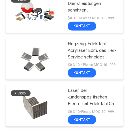
Dienstleistungen
schnitten
57
Bearbeitungsmetallrohr-
$0.3-10/Pieces MOQ:10 - 999 Stück
Herstellungs-Laser, der
CNC, der Plastikteile
KONTAKT
Teile schneidet
maschinell
Flugzeug-Edelstahl-
bearbeitet
Acryllaser Edm, das Teil-
Service schneidet
$0.3-10 / Pieces MOQ:10 - 999 Stück
KONTAKT
89
Messing-CNC-
Laser, der
kundenspezifischen
Drehteile
Blech-Teil-Edelstahl Cnc
schneidet Service
$0.3-10/Pieces MOQ:10 - 999 Stück
schneidet
KONTAKT