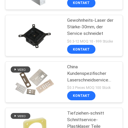
KONTAKT
KONTAKT
Gewohnheits-Laser der
MIT
75
Stärke-30mm, der
UNS
Service schneidet
cnc gedrehte
$0.3-12 MOQ:10 - 999 Stücke
Komponenten
NEUIGKEITEN
KONTAKT
BITTE
China
Kundenspezifischer
UM
Laserschneidservice
35
EIN
Kundenspezifische
$0.3 Pieces MOQ:100 Stück
Stanzherstellung
ANGEBOT
KONTAKT
Cnc-Titan-Teile
Tiefziehen-schnitt
SITEMAP
Schnittservice-
Plastiklaser Teile