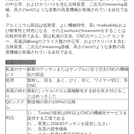
て
の中心等、およびカリパスを含む点検装置、二次元のmeasring器
械、高さのectのような多数の高度機械が装備されている会社であ
く
る。
だ
アルミニウム部品は低密度、よい機械特性、高いmalleabilityおよ
び耐食性と特色になる、その上surfuceのtreamemtをすることは
さ
比較的容易である。質は私達の文化、CNCのマシニング センタ
ー、高速訓練angのフライス盤の中心等、およびカリパスを含む
点検装置、二次元のmeasring器械、高さのectのような多数の高
い
度機械が装備されている会社である。
私達のサービス:
サ
私達のサー
顧客のデッサンまたはサンプルに従う注文CNCの機械
ビス
化の部品
イ
処理
製粉し、回る、あく、ひく、叩く、ワイヤー切口、等
CNC
表面の終わ
亜鉛/ニッケル/クロム陽極酸化する砂を吹き付けるこ
ト
り
とはめっきした
QCシステ
郵送物の前の100%の点検
マ
ム
1）。Tuofaの技術は8年以上CNCの機械化サービスを
ッ
利点
提供する工場である
2）。変更に2D&3Dデッサンを提供しなさい
プ
3）。良質の競争価格