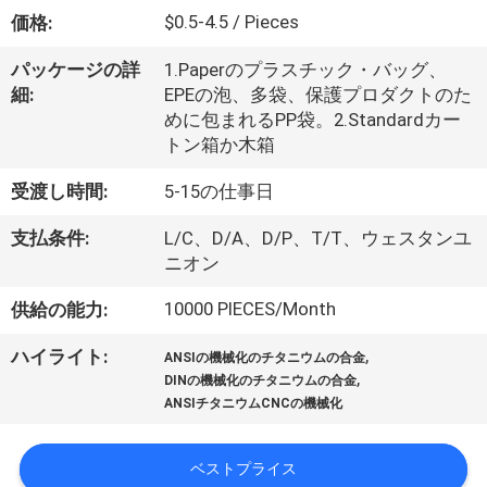
た
$0.5-4.5 / Pieces
価格:
ち
パッケージの詳
1.Paperのプラスチック・バッグ、
に
細:
EPEの泡、多袋、保護プロダクトのた
めに包まれるPP袋。2.Standardカー
つ
トン箱か木箱
い
受渡し時間:
5-15の仕事日
て
支払条件:
L/C、D/A、D/P、T/T、ウェスタンユ
ニオン
工
10000 PIECES/Month
供給の能力:
場
,
ハイライト:
ANSIの機械化のチタニウムの合金
ツ
,
DINの機械化のチタニウムの合金
ANSIチタニウムCNCの機械化
ア
ー
ベストプライス