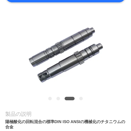
品
質
管
理
連
絡
く
だ
製品の説明
さ
陽極酸化の回転混合の標準DIN ISO ANSIの機械化のチタニウムの
い
合金