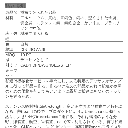
製品の説明:
製品名
機械で造られた部品
ニ
材料
アルミニウム、真鍮、青銅色、銅の、堅くされた金属、
貴金属、ステンレス鋼、鋼鉄合金、かいま見、プラスチ
ュ
ックPom他
表面処
機械で造られる
ー
理
色
自然
標準
DIN ISO ANSI
ス
MOQ
10 PC
糸
デッサンとして
引くフ
CAD/PDF/DWG/IGES/STEP
引
ォーマ
ット
私達は機械化サービスを専門にし、ある特定のデッサンかサンプ
金
ルに従って部品を作る。作るべき注文の部品があれば私達が参照
のための価格を与えてもいいように親切に私達にあなたのデッサ
を
ンを送るため。
求
ステンレス鋼材料は高いstength、高い硬度および耐食性と特色に
なる。熱treamtの後で、プロダクトによりよいmechancial特性が
め
あり、大きい圧力rersistanceに達する。それは構造のような分
野、海装置、航空、軍装置、ectで広く利用されている。質は私達
の文化、CNCのマシニング センター、高速訓練angのフライス盤