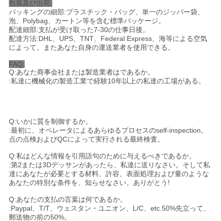
包装及び出荷:
パッキングの細部:プラスチック・バッグ、単一のジッパー袋、
泡、Polybag、カートン等を含む標準パッケージ。
配達細部:支払が受け取った7-30の仕事日後。
配達方法:DHL、UPS、TNT、Federal Express、海等による空気
によって。またあなた自身の運送業者を使用できる。
FAQ:
Q:あなた商事会社または製造業者はであるか。
:私達に機械化の製造工業で経験10年以上の私達の工場がある。
Q:いかに質を制御するか。
:最初に、オペレータによるあらゆるプロセスのself-inspection。
点の点検およびQCによって実行される最終検査。
Q:私はどんな情報を引用語句のために与えるべきであるか。
:第2または3Dデッサンがあったら、私達に送りなさい。そして私
達にあなたが必要とする材料、許容、表面処理および量のような
あなたの特別な条件を、知らせなさい。ありがとう!
Q:あなたの支払の言葉は何であるか。
:Paypal、T/T、ウェスタン・ユニオン、L/C、etc.50%先立って、
郵送物の前の50%。