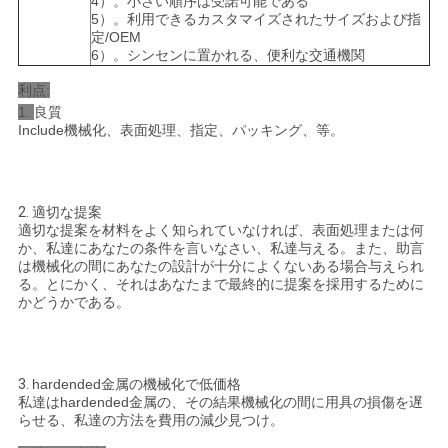
4）。小さい順序は受諾可能である
5）。利用できるカスタマイズされたサイズおよび指
定/OEM
プ
6）。シンセンに置かれる、便利な交通機関
ラ
利点:
1.
良質
イ
Include機械化、表面処理、指定、パッキング、等。
バ
シ
2.
適切な提案
適切な提案を材料をよく知られていなければ、表面処理または何
ー
か、私達にあなたの条件を言いなさい、私達与える。また、助言
は機械化の間にあなたの設計が十分によくないある場合与えられ
る。とにかく、それはあなたまで最終的に提案を採用するために
ポ
かどうかである。
リ
シ
3.
hardended金属の機械化で低価格
私達はhardended金属の、その結果機械化の間に用具の損傷を遅
ー
らせる、私達の方法を費用の減少見つけ。