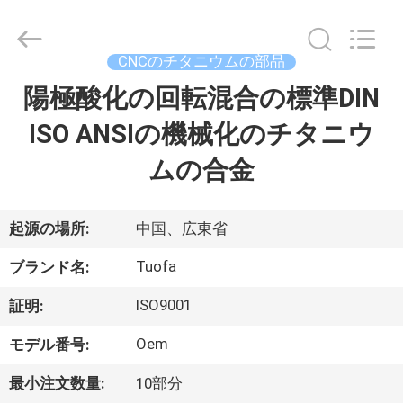
ヤ
ー.
Copyright
©
2021
CNCのチタニウムの部品
-
2026
Shenzhen
陽極酸化の回転混合の標準DIN
家
Tuofa
Technology
Co.,
ISO ANSIの機械化のチタニウ
へ
Ltd..
All
Rights
ムの合金
Reserved.
製
品
起源の場所:
中国、広東省
Tuofa
ブランド名:
わ
ISO9001
証明:
た
Oem
モデル番号:
し
最小注文数量:
10部分