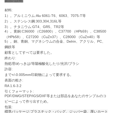
製品の説明:
材料:
ニ
1）。アルミニウム:Alu 6061-T6、6063、7075-T等
2）。ステンレス鋼:303,304,316L等
ュ
3）。チタニウム:GT4、GR5、TR2等
4）。黄銅:C36000 （C26800）、C37700 （HPb59）、C38500
ー
（HPb58）、C27200 （CuZn37）、C28000 （CuZn40）等
5）。銅、青銅、マグネシウムの合金、Delrin、アクリル、PC、
ス
鋼鉄等
顧客としてすべては要求した。
終わり:
引
熱処理/めっきは/等陽極酸化したり/光沢/ブラシ
許容:
金
まで+/-0.005mm印刷物によって要求する。
表面の粗さ:
を
RA 1.6-3.2
引くフォーマット:
求
PDF/DWG/STEP/IGS/DXF等または部品をあなたのサンプルのコ
ピーによって作り出すため。
め
包装:
標準パッケージ:プラスチック・バッグ、ジッパー袋、厚いカート