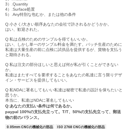
3）.Quantity
4）.Surface処置
5）.Any特別な包むか、または他の条件
Q:小さく/大きい順序あなたの会社で許されるかどうかか。
はい、歓迎された。
Q:私は点検のためのサンプルを得てもいいか。
はい、しかし単一のサンプル料金を満たす。バッチ生産のために
私達は大量生産の前に点検に試供品を提供するが、貨物を支払う
と期待される。
Q:私は注文の部分ほしいと思えば何が私が引くことができない
か。
私達はまたすべてを要求することをあなたの私達に言う限りデザ
イン・サービスを提供してもいい。
Q:私NDAに署名してもいい私達は秘密で私達の設計を保ちたいと
思うか。
本当に、私達はNDAに署名してもいい
Q:あなたの支払い条件は何であるか。
paypal 100%の支払先立って。T/T、50%の支払先立って、郵送
物の前のバランス。
0.05mm CNCの機械化の部品
ISO 2768 CNCの機械化の部品