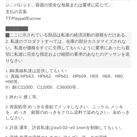
て
ン、パレット、容器の安全な包装または要求に応じて。
く
支払の言葉:
TT/Paypal/Escrow
だ
暖かい先端:
ここに示されている部品は私達の経済活動の規模をだけある。
1.
さ
2. 私達のプロダクトすべては、在庫の部分カスタマイズされな
い。私達が価格をすぐに引用してもいいように要求にあったら親
い
切に私達に完全な指定および細部の要求のあなたのデッサンを送
りなさい
サ
銅/真鍮私達は提供してもいい:
1.
i）真鍮:HPb63、HPb62、HPb61、HPb59、H59、H68、H80、
イ
H90等。
II）銅:C11000、C12000、C36000等。
ト
終わり:磨く等。
2.
マ
表面処理:めっきを亜鉛でメッキしなさい、ニッケル メッキ
3.
を、めっき、銀製のめっきをクロム染料で染めなさい、金めっき
しなさい。
ッ
許容:
通常、許容私達はis±0.02~±0.1mmを制御してもいい。
4.
プ