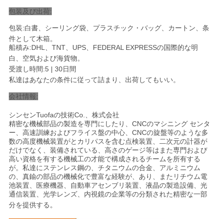
包装及び出荷:
包装:白書、シーリング袋、プラスチック・バッグ、カートン、条
件として木箱。
船積み:DHL、TNT、UPS、FEDERAL EXPRESSの国際的な明
白、空気および海貨物
。
受渡し時間:5 | 30日間
私達はあなたの条件に従って詰まり、出荷してもいい。
会社情報:
シンセンTuofaの技術Co.、株式会社
精密な機械部品の製造を専門にしたり、CNCのマシニング センタ
ー、高速訓練およびフライス盤の中心、CNCの旋盤等のような多
数の高度機械装置がとカリパスを含む点検装置、二次元の計器が
だけでなく、装備されている、高さのゲージ等はまた専門および
高い資格を有する機械工の才能で構成されるチームを所有する
が。私達にステンレス鋼の、チタニウムの合金、アルミニウム
の、真鍮の部品の機械化で豊富な経験が、あり、またリチウム電
池装置、医療機器、自動車アセンブリ装置、液晶の製造設備、光
通信装置、光学レンズ、内視鏡の企業等の分類された精密な一部
分を提供する
。