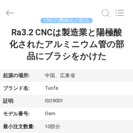
ヤ
ー.
Copyright
©
2021
CNCの機械化の部品
-
2026
Shenzhen
Ra3.2 CNCは製造業と陽極酸
家
Tuofa
Technology
Co.,
化されたアルミニウム管の部
へ
Ltd..
All
Rights
品にブラシをかけた
Reserved.
製
品
起源の場所:
中国、広東省
Tuofa
ブランド名:
わ
ISO9001
証明:
た
Oem
モデル番号:
し
最小注文数量:
10部分