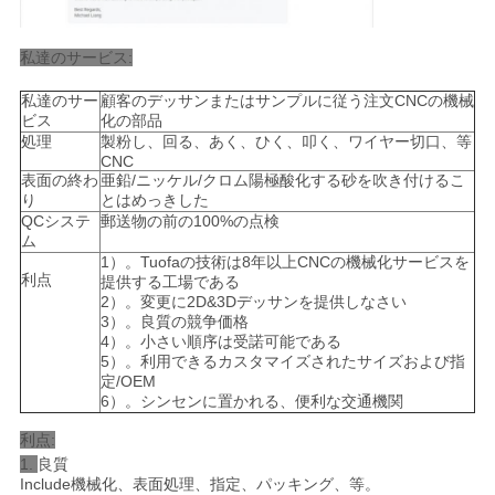
私達のサービス:
私達のサー
顧客のデッサンまたはサンプルに従う注文CNCの機械
ビス
化の部品
処理
製粉し、回る、あく、ひく、叩く、ワイヤー切口、等
CNC
表面の終わ
亜鉛/ニッケル/クロム陽極酸化する砂を吹き付けるこ
り
とはめっきした
QCシステ
郵送物の前の100%の点検
ム
1）。Tuofaの技術は8年以上CNCの機械化サービスを
利点
提供する工場である
2）。変更に2D&3Dデッサンを提供しなさい
3）。良質の競争価格
4）。小さい順序は受諾可能である
5）。利用できるカスタマイズされたサイズおよび指
定/OEM
6）。シンセンに置かれる、便利な交通機関
利点:
1.
良質
Include機械化、表面処理、指定、パッキング、等。