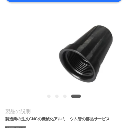
品
質
管
理
連
絡
く
だ
製品の説明
さ
製造業の注文CNCの機械化アルミニウム管の部品サービス
い