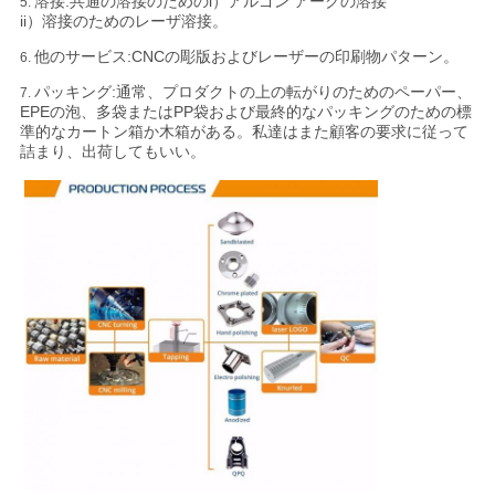
溶接:共通の溶接のためのi）アルゴン アークの溶接
5.
ii）溶接のためのレーザ溶接。
プ
他のサービス:CNCの彫版およびレーザーの印刷物パターン。
6.
パッキング:
通常、プロダクトの上の転がりのためのペーパー、
7.
ラ
EPEの泡、多袋またはPP袋および最終的なパッキングのための標
準的なカートン箱か木箱がある。私達はまた顧客の要求に従って
イ
詰まり、出荷してもいい。
バ
シ
ー
ポ
リ
シ
ー