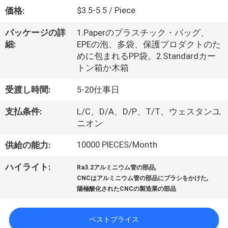
た
$3.5-5.5 / Piece
価格:
ち
パッケージの詳
1.Paperのプラスチック・バッグ、
に
細:
EPEの泡、多袋、保護プロダクトのた
めに包まれるPP袋。2.Standardカー
つ
トン箱か木箱
い
受渡し時間:
5-20仕事日
て
支払条件:
L/C、D/A、D/P、T/T、ウェスタンユ
ニオン
工
10000 PIECES/Month
供給の能力:
場
,
ハイライト:
Ra3.2アルミニウム管の部品
ツ
,
CNCはアルミニウム管の部品にブラシをかけた
陽極酸化されたCNCの製造業の部品
ア
ー
ベストプライス