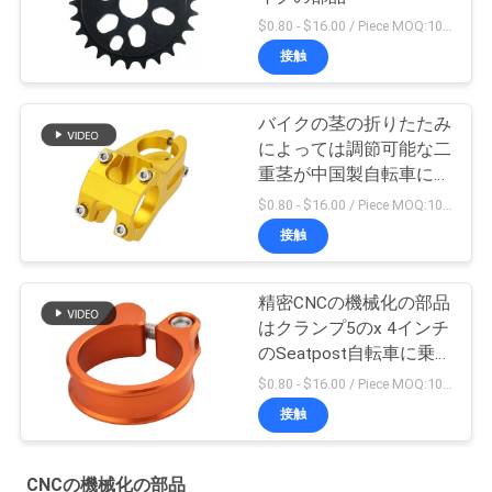
$0.80 - $16.00 / Piece MOQ:10部分
接触
バイクの茎の折りたたみ
によっては調節可能な二
重茎が中国製自転車に乗
る
$0.80 - $16.00 / Piece MOQ:10部分
接触
精密CNCの機械化の部品
はクランプ5のx 4インチ
のSeatpost自転車に乗
る
$0.80 - $16.00 / Piece MOQ:10部分
接触
CNCの機械化の部品