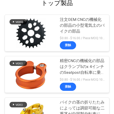
トップ製品
注文OEM CNCの機械化
の部品の小型電気土のバ
イクの部品
$0.80 - $16.00 / Piece MOQ:10部分
接触
精密CNCの機械化の部品
はクランプ5のx 4インチ
のSeatpost自転車に乗
る
$0.80 - $16.00 / Piece MOQ:10部分
接触
バイクの茎の折りたたみ
によっては調節可能な二