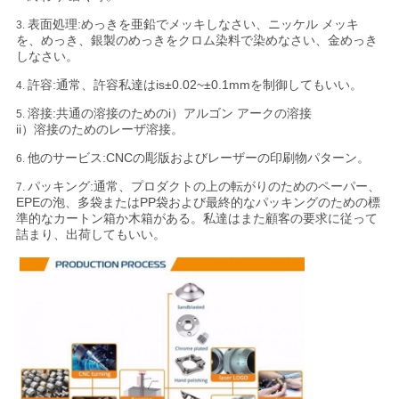
表面処理:めっきを亜鉛でメッキしなさい、ニッケル メッキ
3.
を、めっき、銀製のめっきをクロム染料で染めなさい、金めっき
プ
しなさい。
ラ
許容:
通常、許容私達はis±0.02~±0.1mmを制御してもいい。
4.
溶接:共通の溶接のためのi）アルゴン アークの溶接
イ
5.
ii）溶接のためのレーザ溶接。
バ
他のサービス:CNCの彫版およびレーザーの印刷物パターン。
6.
シ
パッキング:
通常、プロダクトの上の転がりのためのペーパー、
7.
EPEの泡、多袋またはPP袋および最終的なパッキングのための標
準的なカートン箱か木箱がある。私達はまた顧客の要求に従って
ー
詰まり、出荷してもいい。
ポ
リ
シ
ー