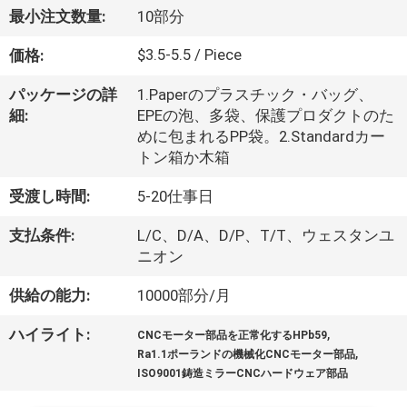
た
最小注文数量:
10部分
ち
$3.5-5.5 / Piece
価格:
に
パッケージの詳
1.Paperのプラスチック・バッグ、
つ
細:
EPEの泡、多袋、保護プロダクトのた
めに包まれるPP袋。2.Standardカー
い
トン箱か木箱
て
受渡し時間:
5-20仕事日
支払条件:
L/C、D/A、D/P、T/T、ウェスタンユ
工
ニオン
場
供給の能力:
10000部分/月
ツ
,
ハイライト:
CNCモーター部品を正常化するHPb59
ア
,
Ra1.1ポーランドの機械化CNCモーター部品
ISO9001鋳造ミラーCNCハードウェア部品
ー