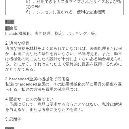
5）。利用できるカスタマイズされたサイズおよび指
定/OEM
6）。シンセンに置かれる、便利な交通機関
利点:
1.
良質
Include機械化、表面処理、指定、パッキング、等。
2.
適切な提案
適切な提案を材料をよく知られていなければ、表面処理または何
か、私達にあなたの条件を言いなさい、私達与える。また、助言
は機械化の間にあなたの設計が十分によくないある場合与えられ
る。とにかく、それはあなたまで最終的に提案を採用するために
かどうかである。
3.
hardended金属の機械化で低価格
私達はhardended金属の、その結果機械化の間に用具の損傷を遅
らせる、私達の方法を費用の減少見つけ。
4.
販売サービスの後でよい
、予想に反して、商品は要求する会うことではない、私達は解決
を与えるか、または考察にあなたのを運ぶ。
5.
忍耐等
FAQ: