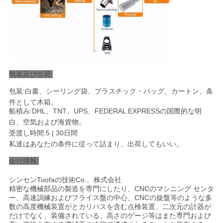
包装及び出荷:
包装:白書、シーリング袋、プラスチック・バッグ、カートン、条
件として木箱。
船積み:DHL、TNT、UPS、FEDERAL EXPRESSの国際的な明
白、空気および海貨物
。
受渡し時間:5 | 30日間
私達はあなたの条件に従って詰まり、出荷してもいい。
会社情報:
シンセンTuofaの技術Co.、株式会社
精密な機械部品の製造を専門にしたり、CNCのマシニング センタ
ー、高速訓練およびフライス盤の中心、CNCの旋盤等のような多
数の高度機械装置がとカリパスを含む点検装置、二次元の計器が
だけでなく、装備されている、高さのゲージ等はまた専門および