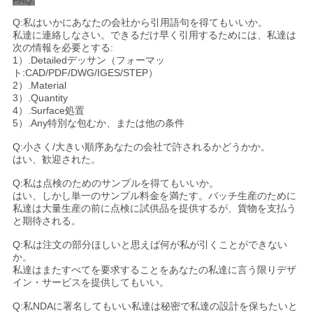
Q:私はいかにあなたの会社から引用語句を得てもいいか。
私達に連絡しなさい。できるだけ早く引用するためには、私達は
次の情報を必要とする:
1）.Detailedデッサン（フォーマッ
ト:CAD/PDF/DWG/IGES/STEP）
2）.Material
3）.Quantity
4）.Surface処置
5）.Any特別な包むか、または他の条件
Q:小さく/大きい順序あなたの会社で許されるかどうかか。
はい、歓迎された。
Q:私は点検のためのサンプルを得てもいいか。
はい、しかし単一のサンプル料金を満たす。バッチ生産のために
私達は大量生産の前に点検に試供品を提供するが、貨物を支払う
と期待される。
Q:私は注文の部分ほしいと思えば何が私が引くことができない
か。
私達はまたすべてを要求することをあなたの私達に言う限りデザ
イン・サービスを提供してもいい。
Q:私NDAに署名してもいい私達は秘密で私達の設計を保ちたいと