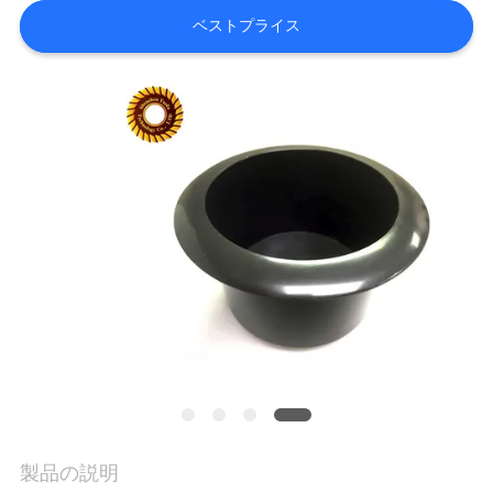
ベストプライス
品
質
管
理
連
絡
く
だ
さ
製品の説明
い