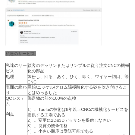
私達のサービス:
私達のサー
顧客のデッサンまたはサンプルに従う注文CNCの機械
ビス
化の部品
処理
製粉し、回る、あく、ひく、叩く、ワイヤー切口、等
CNC
表面の終わ
亜鉛/ニッケル/クロム陽極酸化する砂を吹き付けるこ
り
とはめっきした
QCシステ
郵送物の前の100%の点検
ム
1）。Tuofaの技術は8年以上CNCの機械化サービスを
利点
提供する工場である
2）。変更に2D&3Dデッサンを提供しなさい
3）。良質の競争価格
4）。小さい順序は受諾可能である