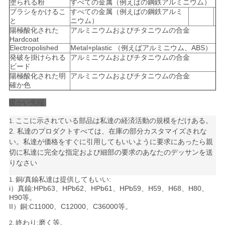
て
塗られる粉
すべての金属（例えばの鋼鉄アルミニウム）
ブラシをかけるこ
すべての金属（例えばの鋼鉄アルミ
く
と
ニウム）
陽極酸化された
アルミニウムおよびチタニウムの合金
だ
Hardcoat
Electropolished
Metal+plastic （例えばアルミニウム、ABS）
発破を掛けられる
アルミニウムおよびチタニウムの合金
さ
ビード
陽極酸化された明
アルミニウムおよびチタニウムの合金
い
確か色
暖かい先端:
サ
ここに示されている部品は私達の経済活動の規模をだけある。
1.
2. 私達のプロダクトすべては、在庫の部分カスタマイズされな
イ
い。私達が価格をすぐに引用してもいいように要求にあったら親
切に私達に完全な指定および細部の要求のあなたのデッサンを送
ト
りなさい
マ
銅/真鍮私達は提供してもいい:
1.
i）真鍮:HPb63、HPb62、HPb61、HPb59、H59、H68、H80、
ッ
H90等。
II）銅:C11000、C12000、C36000等。
プ
終わり:磨く等。
2.