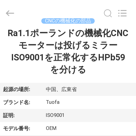
ヤ
ー.
Copyright
©
2021
CNCの機械化の部品
-
2026
Shenzhen
Ra1.1ポーランドの機械化CNC
家
Tuofa
Technology
Co.,
モーターは投げるミラー
へ
Ltd..
All
Rights
ISO9001を正常化するHPb59
Reserved.
製
を分ける
品
起源の場所:
中国、広東省
わ
Tuofa
ブランド名:
た
ISO9001
証明:
し
OEM
モデル番号: