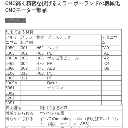
CNC高く精密な投げるミラー ポーランドの機械化
CNCモーター部品
ニ
製品の説明:
ュ
利用できる材料
アルミ
ステン
黄銅
プラスチック
チタニウ
ー
ニウム
レス鋼
ム
1050
301
H62
ペット
TA0
ス
6063
302
H65
PE
TA1
6063A
303
H68
ポリ塩化ビニール
TA2
6463
304
H70
PP
TC4
6060
309
H75
ABS
TB5
引
6106
316
H80
PC
6005
321
PP
金
6005A
Delrin
6061
ナイロン
を
6082
6262
6351
求
表面処理
利用できる材料
機械で造られる
すべての金属
め
滑らかにされる
すべてのmetals+plastic （例えばアルミニウ
ム、鋼鉄、ナイロン、ABS）