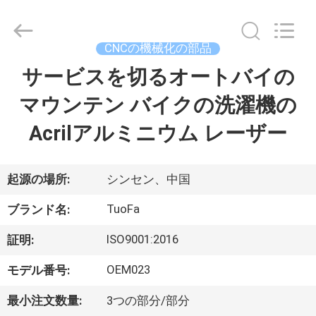
ヤ
ー.
Copyright
©
2021
CNCの機械化の部品
-
2026
Shenzhen
サービスを切るオートバイの
家
Tuofa
Technology
Co.,
マウンテン バイクの洗濯機の
へ
Ltd..
All
Rights
Acrilアルミニウム レーザー
Reserved.
製
品
起源の場所:
シンセン、中国
TuoFa
ブランド名:
わ
ISO9001:2016
証明:
た
OEM023
モデル番号:
し
最小注文数量:
3つの部分/部分