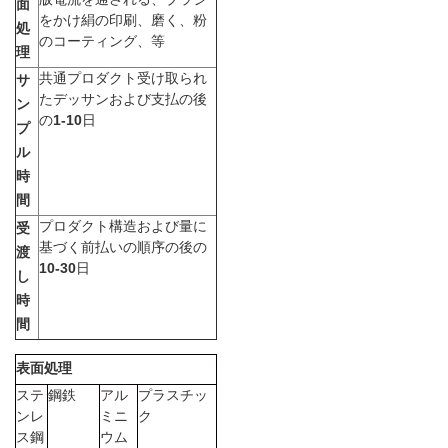
て
面
をかけ絹の印刷、磨く、粉
処
く
のコーティング、等
理
だ
共通プロダクト受け取られ
サ
たデッサンおよび支払の後
ン
さ
の
1-10
日
プ
ル
い
時
間
プロダクト構造および量に
サ
受
基づく前払いの順序の後の
渡
イ
10-30
日
し
時
ト
間
マ
表面処理
ッ
ステ
鋼鉄
アル
プラスチッ
ンレ
ミニ
ク
プ
ス鋼
ウム