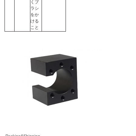
くブ
ラシ
をか
ける
こと