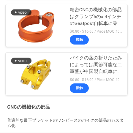
精密CNCの機械化の部品
はクランプ5のx 4インチ
のSeatpost自転車に乗
る
$0.80 - $16.00 / Piece MOQ:10部分
接触
バイクの茎の折りたたみ
によっては調節可能な二
重茎が中国製自転車に乗
る
$0.80 - $16.00 / Piece MOQ:10部分
接触
CNCの機械化の部品
普遍的な最下ブラケットのワンピースのバイクの部品のカスタ
ム化