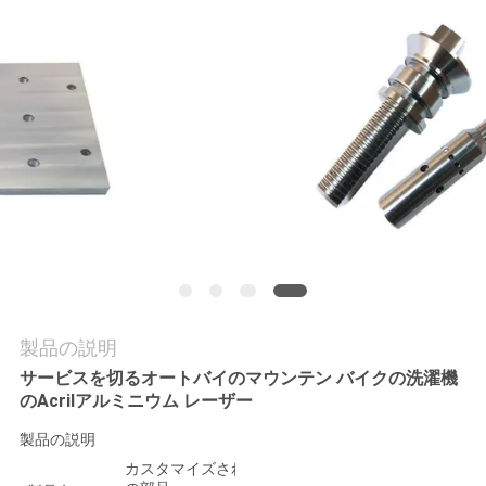
品
質
管
理
連
絡
く
製品の説明
サービスを切るオートバイのマウンテン バイクの洗濯機
だ
のAcrilアルミニウム レーザー
さ
製品の説明
カスタマイズされたCNCの機械化の版
い