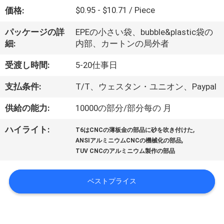
た
$0.95 - $10.71 / Piece
価格:
ち
パッケージの詳
EPEの小さい袋、bubble&plastic袋の
に
細:
内部、カートンの局外者
つ
受渡し時間:
5-20仕事日
い
支払条件:
T/T、ウェスタン・ユニオン、Paypal
て
供給の能力:
10000の部分/部分每の 月
,
ハイライト:
工
T6はCNCの薄板金の部品に砂を吹き付けた
,
ANSIアルミニウムCNCの機械化の部品
場
TUV CNCのアルミニウム製作の部品
ツ
ベストプライス
ア
ー