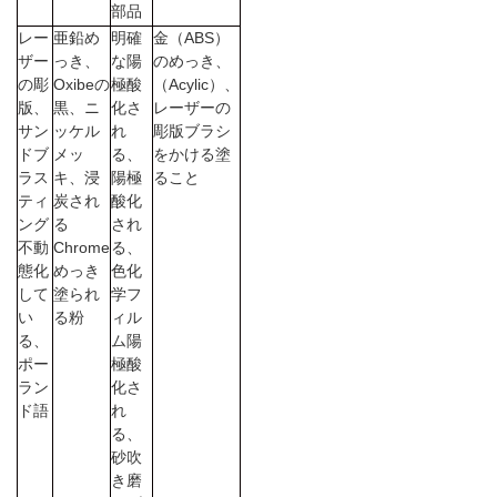
部品
レー
亜鉛め
明確
金（ABS）
プ
ザー
っき、
な陽
のめっき、
の彫
Oxibeの
極酸
（Acylic）、
ラ
版、
黒、ニ
化さ
レーザーの
サン
ッケル
れ
彫版ブラシ
イ
ドブ
メッ
る、
をかける塗
ラス
キ、浸
陽極
ること
バ
ティ
炭され
酸化
ング
る
され
シ
不動
Chrome
る、
態化
めっき
色化
ー
して
塗られ
学フ
い
る粉
ィル
ポ
る、
ム陽
リ
ポー
極酸
ラン
化さ
シ
ド語
れ
る、
ー
砂吹
き磨