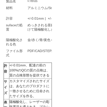
の部品
製品名
材料
アルミニウム/Steel/ステンレス鋼
ニ
許容
+/-0.01mm | +/-0.05mm
ュ
sufaceの処
めっきされる亜鉛 /+colorに砂を吹き付
置
けて陽極酸化した
ー
陽極酸化さ
金/赤く/青/黄色く/オレンジ/緑、等
ス
れる色
ファイル形
PDF/CAD/STEP/STP/IGS/DWG
式
引
+/-0.01mm、配達の前の
許
金
100%のQCの質の点検は、
容
質の点検形態を提供できる
を
カスタマイズされたサイズ
サ
は、あなたのプロダクトに
求
イ
一致させるために任命され
ズ
たサイズを作る。
め
陽極酸化し、レーザーの彫
表
版電流を通される、ブラシ