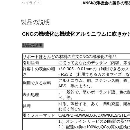
ハイライト:
ANSIの薄板金の製作の部
製品の説明
CNCの機械化は機械化アルミニウムに吹きか
製品の説明:
サポートほとんどの材料の注文CNCの機械化の部品
引用語句
に従ってあなたのデッサン（内容、等
許容丨の表面の粗
+/-0.005 - 0.01mmの（利用でき
さ
- Ra3.2 （利用できるカスタマイズし
アルミニウム、銅、ステンレス鋼、鉄、
利用できる材料
ABS、等のような。
、一般的で、堅いポーランド語、色の酸化
表面処理
ペ、等。
回る、製粉する、あく、自動旋盤、陽
処理
む叩く等CNC。
引くフォーマット
CAD/PDF/DWG/DXF/DXW/IGES/STE
1.）オンライン サービス24時間の及び
2.）配達の前の100%のQCの質の点