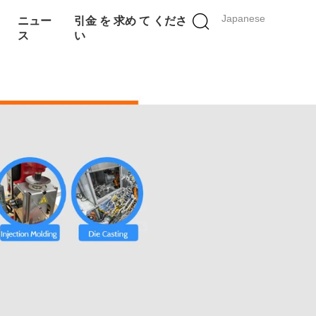
Japanese
ニュー
引金 を 求め て くださ
ス
い