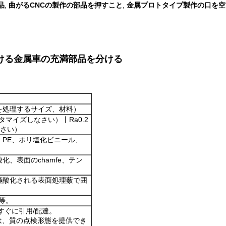
品
曲がるCNCの製作の部品を押すこと
金属プロトタイプ製作の口を空け
,
,
ける金属車の充満部品を分ける
を処理するサイズ、材料）
るカスタマイズしなさい）丨Ra0.2
なさい）
PE、ポリ塩化ビニール、
、表面のchamfe、テン
極酸化される表面処理薮で囲
P等。
すぐに引用/配達。
検は、質の点検形態を提供でき