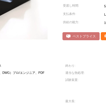
受渡し時間:
支払条件:
供給の能力:
ベストプライス
ス
終わり:
F、DWG）プロ/エンジニア、PDF
適当な熱処理:
試験装置:
最大長: