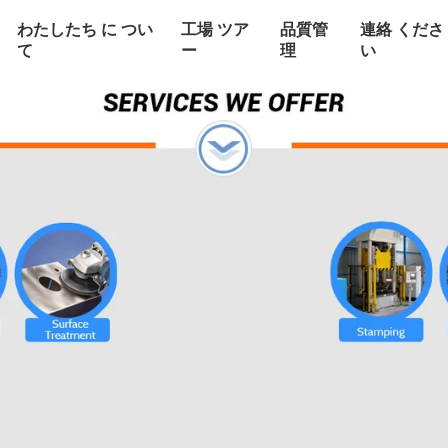
わたしたち に つい
工場 ツア
品質管
連絡 くださ
て
ー
理
い