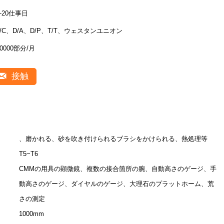
5-20仕事日
L/C、D/A、D/P、T/T、ウェスタンユニオン
10000部分/月
接触
、磨かれる、砂を吹き付けられるブラシをかけられる、熱処理等
T5~T6
CMMの用具の顕微鏡、複数の接合箇所の腕、自動高さのゲージ、手
動高さのゲージ、ダイヤルのゲージ、大理石のプラットホーム、荒
さの測定
1000mm