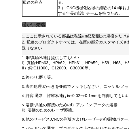
私達の利点
る。
3.） CNC機械化区域の経験の14+
する年長の設計チームを持つため。
暖かい先端:
ここに示されている部品は私達の経済活動の規模をだけ
1.
2. 私達のプロダクトすべては、在庫の部分カスタマイズ
送りなさい
銅/真鍮私達は提供してもいい:
1.
i）真鍮:HPb63、HPb62、HPb61、HPb59、H59、H68、
II）銅:C11000、C12000、C36000等。
終わり:磨く等。
2.
表面処理:めっきを亜鉛でメッキしなさい、ニッケル メ
3.
許容:
通常、許容私達はis±0.02~±0.1mmを制御してもい
4.
溶接:共通の溶接のためのi）アルゴン アークの溶接
5.
ii）溶接のためのレーザ溶接。
他のサービス:CNCの彫版およびレーザーの印刷物パター
6.
パッキング:
通常、プロダクトの上の転がりのためのペー
7.