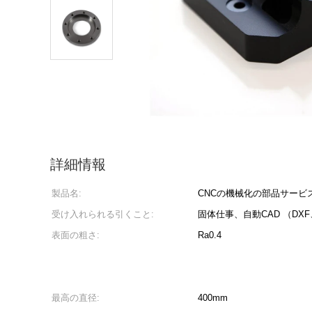
詳細情報
製品名:
CNCの機械化の部品サービ
受け入れられる引くこと:
固体仕事、自動CAD （DX
表面の粗さ:
Ra0.4
最高の直径:
400mm