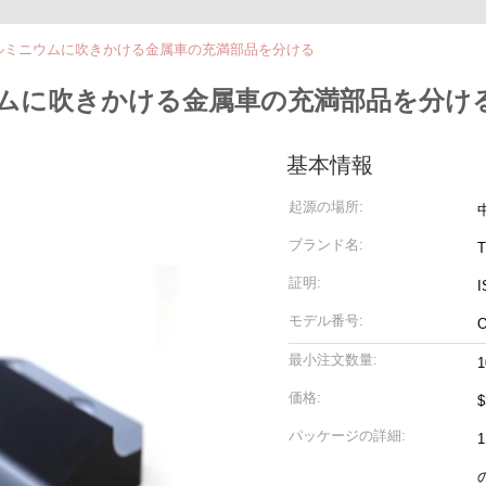
ルミニウムに吹きかける金属車の充満部品を分ける
ウムに吹きかける金属車の充満部品を分け
基本情報
起源の場所:
ブランド名:
T
証明:
I
モデル番号:
最小注文数量:
価格:
$
パッケージの詳細: