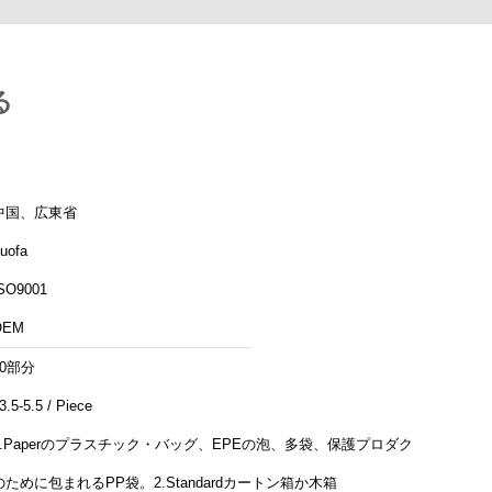
る
中国、広東省
uofa
SO9001
OEM
10部分
3.5-5.5 / Piece
1.Paperのプラスチック・バッグ、EPEの泡、多袋、保護プロダクト
のために包まれるPP袋。2.Standardカートン箱か木箱