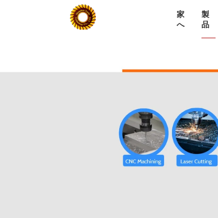
家
製
へ
品