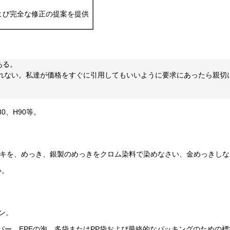
年および完全な修正の提案を提供
ある。
されない。私達が価格をすぐに引用してもいいように要求にあったら親
H80、H90等。
ッキを、めっき、銀製のめっきをクロム染料で染めなさい、金めっきしな
い。
ン。
パー、EPEの泡、多袋またはPP袋および最終的なパッキングのための