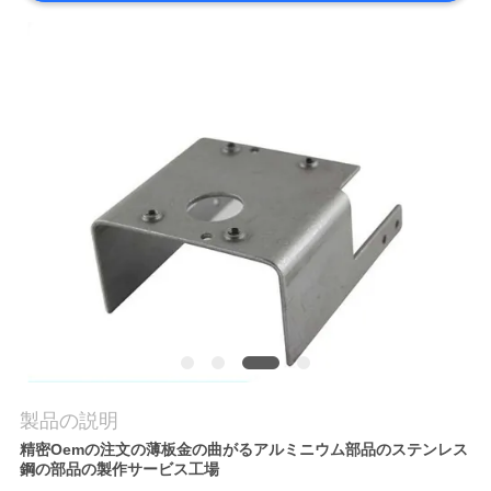
品
質
管
理
連
絡
く
だ
製品の説明
さ
精密Oemの注文の薄板金の曲がるアルミニウム部品のステンレス
鋼の部品の製作サービス工場
い