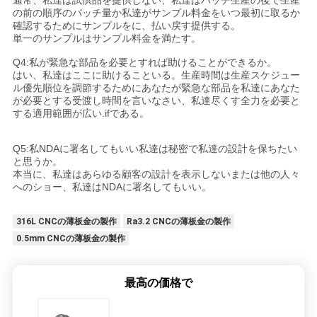
通常、私達は試供品を提供しない、私達はバッチ生産の後で生産
の前の順序のバッチ量か私達がサンプル料金をいつ最初に取るか
確認するためにサンプルをに、払い戻す提供する。
単一のサンプルはサンプル料金を満たす。
Q4:私が緊急な部品を必要とすれば助けることができるか。
はい、私達はここに助けることいる。生産時間は生産スケジュー
ル優先順位を調節するためにあなたが緊急な部品を私達にあなた
が必要とする受渡し時間を言いなさい、私達尽くす全力を必要と
する適用範囲が広い.ifである。
Q5:私NDAに署名してもいい私達は秘密で私達の設計を保ちたい
と思うか。
本当に、私達はあらゆる顧客の設計を表示しないまたは他の人々
へのショー、私達はNDAに署名してもいい。
316L CNCの薄板金の製作
Ra3.2 CNCの薄板金の製作
0.5mm CNCの薄板金の製作
最高の価格で