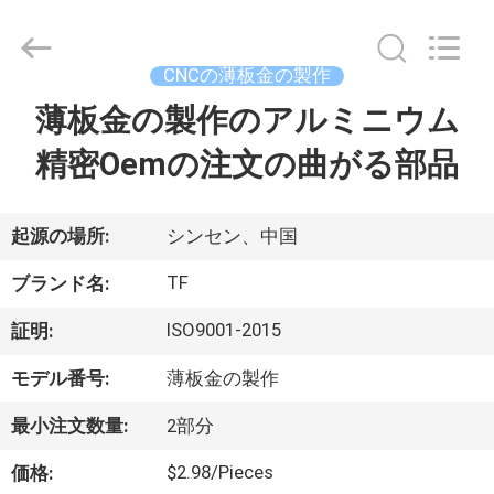
ヤ
ー.
Copyright
©
2021
CNCの薄板金の製作
-
2026
Shenzhen
薄板金の製作のアルミニウム
家
Tuofa
Technology
Co.,
精密Oemの注文の曲がる部品
へ
Ltd..
All
Rights
Reserved.
製
起源の場所:
シンセン、中国
品
TF
ブランド名:
ISO9001-2015
証明:
わ
モデル番号:
薄板金の製作
た
最小注文数量:
2部分
し
$2.98/Pieces
価格: