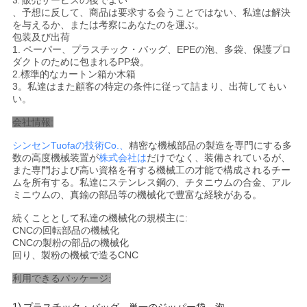
3.
販売サービスの後でよい
、予想に反して、商品は要求する会うことではない、私達は解決
を与えるか、または考察にあなたのを運ぶ。
プ
包装及び出荷
1. ペーパー、プラスチック・バッグ、EPEの泡、多袋、保護プロ
ラ
ダクトのために包まれるPP袋。
2.標準的なカートン箱か木箱
3。私達はまた顧客の特定の条件に従って詰まり、出荷してもい
イ
い。
バ
会社情報:
シ
シンセンTuofaの技術Co.、
精密な機械部品の製造を専門にする多
数の高度機械装置が
株式会社は
だけでなく、装備されているが、
ー
また専門および高い資格を有する機械工の才能で構成されるチー
ムを所有する。私達にステンレス鋼の、チタニウムの合金、アル
ミニウムの、真鍮の部品等の機械化で豊富な経験がある。
ポ
続くこととして私達の機械化の規模主に:
リ
CNCの回転部品の機械化
CNCの製粉の部品の機械化
シ
回り、製粉の機械で造るCNC
利用できるパッケージ:
ー