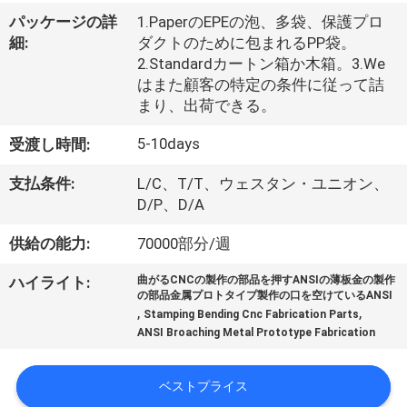
た
パッケージの詳
1.PaperのEPEの泡、多袋、保護プロ
ち
細:
ダクトのために包まれるPP袋。
2.Standardカートン箱か木箱。3.We
に
はまた顧客の特定の条件に従って詰
つ
まり、出荷できる。
い
5-10days
受渡し時間:
て
支払条件:
L/C、T/T、ウェスタン・ユニオン、
D/P、D/A
工
供給の能力:
70000部分/週
場
ハイライト:
曲がるCNCの製作の部品を押すANSIの薄板金の製作
の部品金属プロトタイプ製作の口を空けているANSI
ツ
,
,
Stamping Bending Cnc Fabrication Parts
ANSI Broaching Metal Prototype Fabrication
ア
ー
ベストプライス