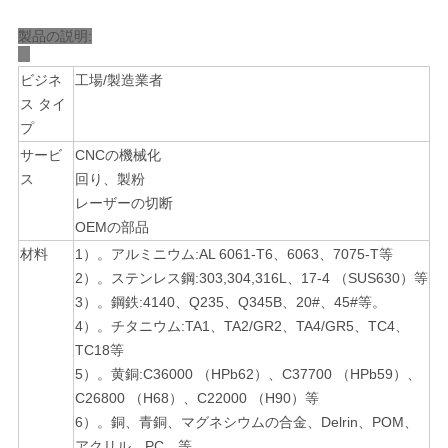
製品の説明:
ニ
ビジネ
工場/製造業者
ュ
ス タイ
プ
ー
サービ
CNCの機械化
ス
ス
回り、製粉
レーザーの切断
OEMの
部品
引
材料
1）。アルミニウム:AL 6061-T6、6063、7075-T等
2）。ステンレス鋼:303,304,316L、17-4 （SUS630）等
金
3）。鋼鉄:4140、Q235、Q345B、20#、45#等。
を
4）。チタニウム:TA1、TA2/GR2、TA4/GR5
、
TC4、
TC18等
求
5）。黄銅:C36000 （HPb62）、C37700 （HPb59）、
C26800 （
H68
）、C22000
（
H90
）
等
め
6）。銅、青銅、マグネシウムの合金、Delrin、POM、
アクリル、PC、等。