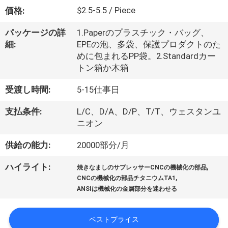
た
$2.5-5.5 / Piece
価格:
ち
パッケージの詳
1.Paperのプラスチック・バッグ、
に
細:
EPEの泡、多袋、保護プロダクトのた
めに包まれるPP袋。2.Standardカー
つ
トン箱か木箱
い
受渡し時間:
5-15仕事日
て
支払条件:
L/C、D/A、D/P、T/T、ウェスタンユ
ニオン
工
供給の能力:
20000部分/月
場
,
ハイライト:
焼きなましのサプレッサーCNCの機械化の部品
ツ
,
CNCの機械化の部品チタニウムTA1
ANSIは機械化の金属部分を迷わせる
ア
ー
ベストプライス