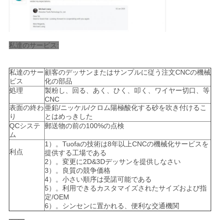
私達のサービス:
私達のサー
顧客のデッサンまたはサンプルに従う注文CNCの機械
ビス
化の部品
処理
製粉し、回る、あく、ひく、叩く、ワイヤー切口、等
CNC
表面の終わ
亜鉛/ニッケル/クロム陽極酸化する砂を吹き付けるこ
り
とはめっきした
QCシステ
郵送物の前の100%の点検
ム
1）。Tuofaの技術は8年以上CNCの機械化サービスを
利点
提供する工場である
2）。変更に2D&3Dデッサンを提供しなさい
3）。良質の競争価格
4）。小さい順序は受諾可能である
5）。利用できるカスタマイズされたサイズおよび指
定/OEM
6）。シンセンに置かれる、便利な交通機関