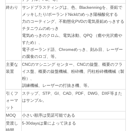
て
終わり
サンドブラスティングは、色、Blackenningを、亜鉛で
く
メッキしたり/ポーランドNicklのめっき陽極酸化する
力のコーティング、不動態化
PVDの電気亜鉛めっきする
だ
チタニウムのめっき
さ
電気めっきのクロム、電気泳動、QPQ （癒や光沢癒や
すため）、
い
電子ポーランド語、Chromeめっき、刻み目、レーザー
の腐食のロゴ、等。
主要な
CNCのマシニング センター、CNCの旋盤、概要のフラ
サ
装置
イス盤、概要の旋盤機械、粉砕機、円柱粉砕機機械（製
イ
粉）、
訓練機械、
レーザーの打抜き機、等。
ト
引くフ
ステップ、STP、GI、CAD、PDF、DWG、DXF等また
ォーマ
はサンプル。
マ
ット
ッ
MOQ
小さい順序は受諾可能である
受渡し
5-30daysは量によって決まる
プ
時間