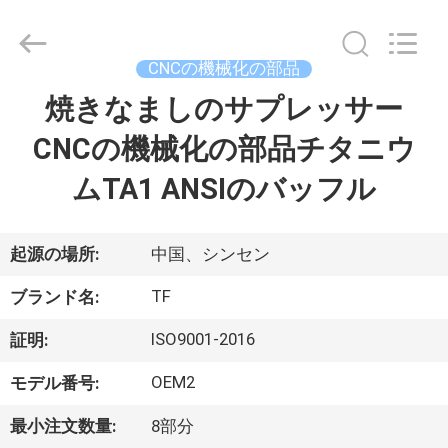
ヤ
ー.
Copyright
©
2021
CNCの機械化の部品
-
2026
Shenzhen
焼きなましのサプレッサー
家
Tuofa
Technology
Co.,
CNCの機械化の部品チタニウ
へ
Ltd..
All
Rights
ムTA1 ANSIのバッフル
Reserved.
製
品
起源の場所:
中国、シンセン
TF
ブランド名:
わ
ISO9001-2016
証明:
た
OEM2
モデル番号:
し
最小注文数量:
8部分