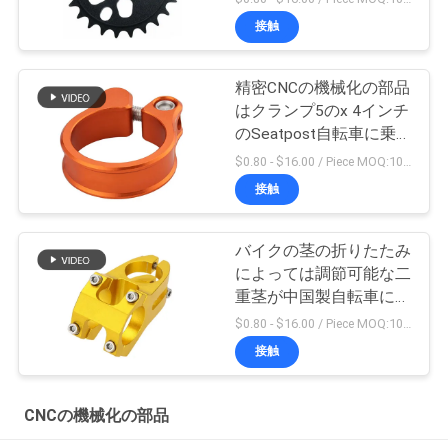
接触
精密CNCの機械化の部品
はクランプ5のx 4インチ
のSeatpost自転車に乗
る
$0.80 - $16.00 / Piece MOQ:10部分
接触
バイクの茎の折りたたみ
によっては調節可能な二
重茎が中国製自転車に乗
る
$0.80 - $16.00 / Piece MOQ:10部分
接触
CNCの機械化の部品