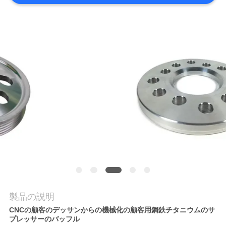
品
質
管
理
連
絡
く
だ
製品の説明
さ
CNCの顧客のデッサンからの機械化の顧客用鋼鉄チタニウムのサ
い
プレッサーのバッフル