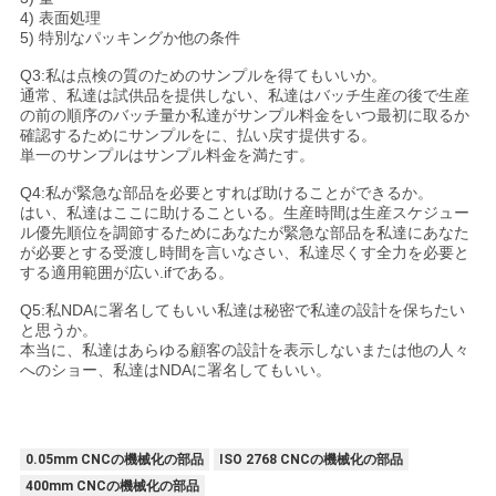
4) 表面処理
5) 特別なパッキングか他の条件
Q3:私は点検の質のためのサンプルを得てもいいか。
通常、私達は試供品を提供しない、私達はバッチ生産の後で生産
の前の順序のバッチ量か私達がサンプル料金をいつ最初に取るか
確認するためにサンプルをに、払い戻す提供する。
単一のサンプルはサンプル料金を満たす。
Q4:私が緊急な部品を必要とすれば助けることができるか。
はい、私達はここに助けることいる。生産時間は生産スケジュー
ル優先順位を調節するためにあなたが緊急な部品を私達にあなた
が必要とする受渡し時間を言いなさい、私達尽くす全力を必要と
する適用範囲が広い.ifである。
Q5:私NDAに署名してもいい私達は秘密で私達の設計を保ちたい
と思うか。
本当に、私達はあらゆる顧客の設計を表示しないまたは他の人々
へのショー、私達はNDAに署名してもいい。
0.05mm CNCの機械化の部品
ISO 2768 CNCの機械化の部品
400mm CNCの機械化の部品