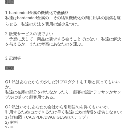
利点:
1.
hardended金属の機械化で低価格
私達はhardended金属の、その結果機械化の間に用具の損傷を遅
らせる、私達の方法を費用の減少見つけ。
2.
販売サービスの後でよい
、予想に反して、商品は要求する会うことではない、私達は解決
を与えるか、または考察にあなたのを運ぶ。
3.
忍耐等
FAQ:
Q1:私はあなたからの少しだけプロダクトを工場と買ってもいい
か。
私達は在庫の部分を持たなかったり、顧客の設計デッサンかサン
プルに従って顧客用である。
Q2:私はいかにあなたの会社から引用語句を得てもいいか。
引用するためにはできるだけ早く私達に次の情報を提供しなさい:
1) 詳細図（CAD/PDF/DWG/IGES/のステップ）
2) 材料
3) 量