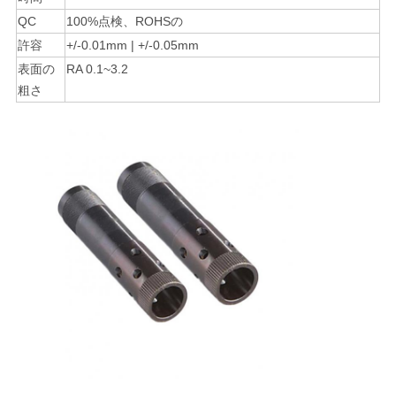
QC
100%点検、ROHSの
プ
許容
+/-0.01mm | +/-0.05mm
表面の
RA 0.1~3.2
ラ
粗さ
イ
バ
シ
ー
ポ
リ
シ
ー