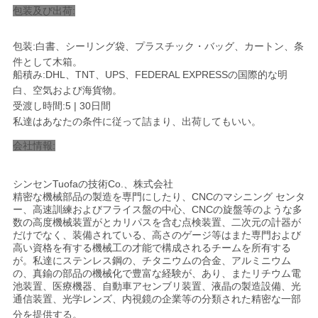
包装及び出荷:
包装:白書、シーリング袋、プラスチック・バッグ、カートン、条
件として木箱。
船積み:DHL、TNT、UPS、FEDERAL EXPRESSの国際的な明
白、空気および海貨物
。
受渡し時間:5 | 30日間
私達はあなたの条件に従って詰まり、出荷してもいい。
会社情報:
シンセンTuofaの技術Co.、株式会社
精密な機械部品の製造を専門にしたり、CNCのマシニング センタ
ー、高速訓練およびフライス盤の中心、CNCの旋盤等のような多
数の高度機械装置がとカリパスを含む点検装置、二次元の計器が
だけでなく、装備されている、高さのゲージ等はまた専門および
高い資格を有する機械工の才能で構成されるチームを所有する
が。私達にステンレス鋼の、チタニウムの合金、アルミニウム
の、真鍮の部品の機械化で豊富な経験が、あり、またリチウム電
池装置、医療機器、自動車アセンブリ装置、液晶の製造設備、光
通信装置、光学レンズ、内視鏡の企業等の分類された精密な一部
分を提供する。