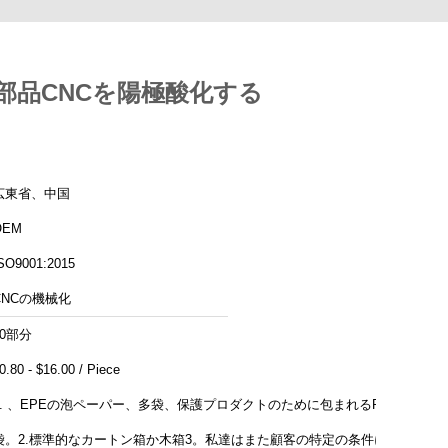
部品CNCを陽極酸化する
広東省、中国
OEM
SO9001:2015
CNCの機械化
10部分
0.80 - $16.00 / Piece
1. 、EPEの泡ペーパー、多袋、保護プロダクトのために包まれるPP
袋。2.標準的なカートン箱か木箱3。私達はまた顧客の特定の条件に