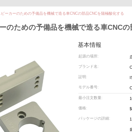
ピーカーのための予備品を機械で造る車CNCの部品CNCを陽極酸化する
ーのための予備品を機械で造る車CNCの
基本情報
起源の場所:
ブランド名:
証明:
I
モデル番号:
最小注文数量:
価格:
$
パッケージの詳細: