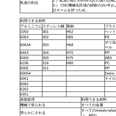
2.）配達の前の100%のQCの質の点
私達の利点
3.） CNC機械化区域の経験の16+
計チームを持つため。
利用できる材料
アルミニウム
ステンレス鋼
黄銅
プラス
1050
301
H62
ペット
6063
302
H65
PE
ポリ塩
6063A
303
H68
ール
6463
304
H70
PP
6060
309
H75
ABS
6106
316
H80
PC
6005
321
PP
6005A
Delrin
6061
ナイロ
6082
6262
6351
表面処理
利用できる材料
機械で造られる
すべての金属
すべてのmetals+p
滑らかにされる
ン、ABS）