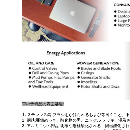
車の予備品の表面処理:
1.
ステンレス鋼:ブラシをかけられるおよび等磨くこと、
2. 鋼鉄:亜鉛めっき、酸化物の黒、ニッケル メッキ、浸
3. アルミニウム部品:明確な陽極酸化される、陽極酸化