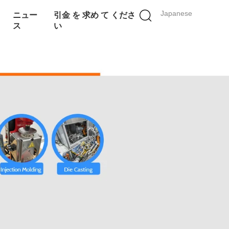
Japanese
ニュー
引金 を 求め て くださ
ス
い