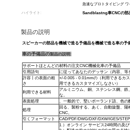
急速なプロトタイピング ワ
ハイライト:
Sandblastng車CNCの部
製品の説明
スピーカーの部品を機械で造る予備品を機械で造る車の予
車の
予備品の
製品の説明:
サポートほとんどの材料の注文CNC機械化車の予備品
引用語句
に従ってあなたのデッサン（内容、等
許容丨の表面の粗
+/-0.005 - 0.01mmの（利用できるカ
さ
用できるカスタマイズしなさい）
アルミニウム、銅、ステンレス鋼、鉄、
利用できる材料
な。
表面処理
、一般的で、堅いポーランド語、色の酸
回る、製粉する、あく、自動旋盤、陽
処理
CNC。
引くフォーマット
CAD/PDF/DWG/DXF/DXW/IGES/ST
1.）オンライン サービス24時間の及