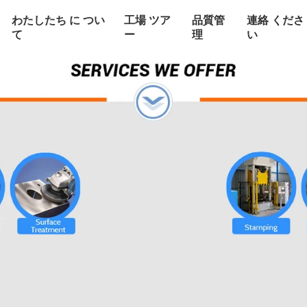
わたしたち に つい
工場 ツア
品質管
連絡 くださ
て
ー
理
い