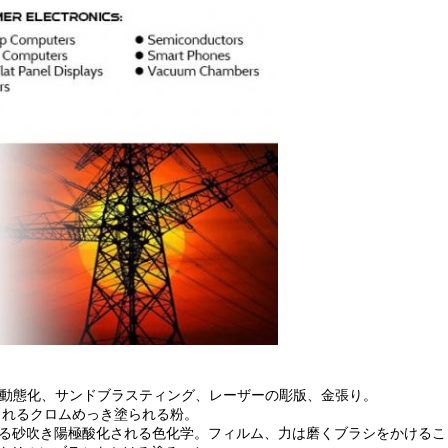
不動態化、サンドブラスティング、レーザーの彫版、金張り。
炭されるクロムめっき塗られる粉。
される砂吹き陽極酸化される色化学。フィルム、力は磨くブラシをかける