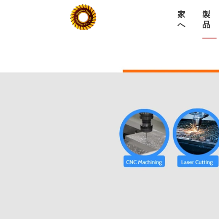
家
製
へ
品