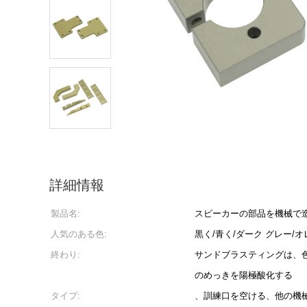
詳細情報
製品名:
スピーカーの部品を機械で
人気のある色:
黒く/青く/ダーク グレー/オ
終わり:
サンドブラスティングは、色、Bl
のめっきを陽極酸化する
タイプ:
、訓練口を空ける、他の機