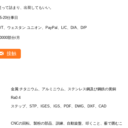
従って詰まり、出荷してもいい。
15-20仕事日
T/T、ウェスタン ユニオン、PayPal、L/C、D/A、D/P
30000部分/月
接触
金属:チタニウム、アルミニウム、ステンレス鋼及び鋼鉄の黄銅
Ra0.4
ステップ、STP、IGES、IGS、PDF、DWG、DXF、CAD
CNCの回転、製粉の部品、訓練、自動旋盤、叩くこと、薮で囲むこ