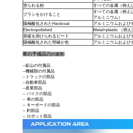
塗られる粉
すべての金属（例え
すべての金属（例え
ブラシをかけること
アルミニウム）
陽極酸化されたHardcoat
アルミニウムおよび
Electropolished
Metal+plastic
発破を掛けられるビード
アルミニウムおよび
陽極酸化された明確か色
アルミニウムおよび
車の
予備品の
の適用:
--鉱山の付属品
--機械類の付属品
--トラックの部品
--自動車部品
--産業部品
--
バイクの部品
--
車の部品
--
キーボードの部品
--
釣部品
--
ロボット部品