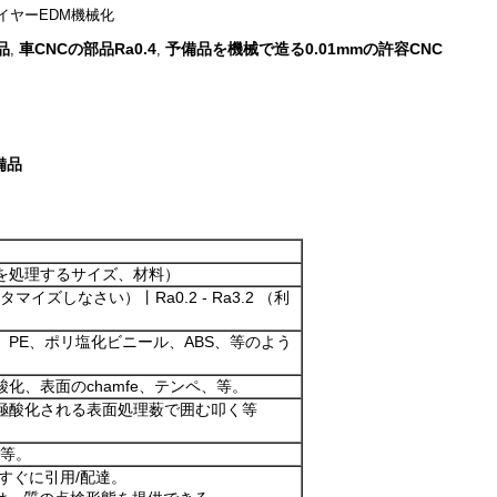
イヤーEDM機械化
品
車CNCの部品Ra0.4
予備品を機械で造る0.01mmの許容CNC
,
,
備品
を処理するサイズ、材料）
スタマイズしなさい）丨Ra0.2 - Ra3.2 （利
PE、ポリ塩化ビニール、ABS、等のよう
化、表面のchamfe、テンペ、等。
極酸化される表面処理薮で囲む叩く等
EP等。
びすぐに引用/配達。