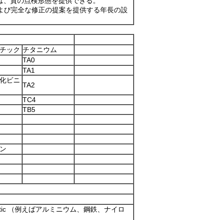
検は、質の点検形態を提供できる。
年および完全な修正の提案を提供する年長の設
チック
チタニウム
TA0
TA1
化ビニ
TA2
TC4
TB5
ン
lastic （例えばアルミニウム、鋼鉄、ナイロ