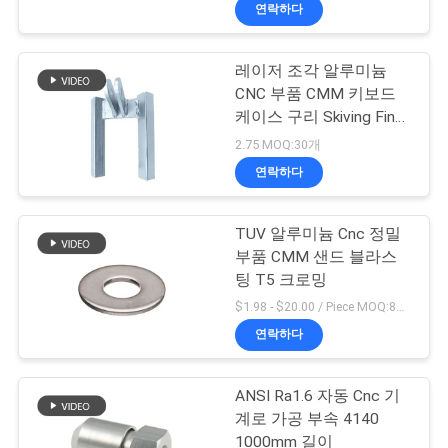
한
연락하다
것
레이저 조각 알루미늄
75
CNC 부품 CMM 키보드
공
cnc에 의하여 돌리는
케이스 구리 Skiving Fin
Ra0.4
장
2.75 MOQ:30개
성분
연락하다
투
어
TUV 알루미늄 Cnc 정밀
부품 CMM 샌드 블라스
팅 T5 크로밍
품
35
$1.98 - $20.00 / Piece MOQ:8개/조각
질
연락하다
CNC 티타늄 부속
관
ANSI Ra1.6 자동 Cnc 기
리
계로 가공 부속 4140
1000mm 길이