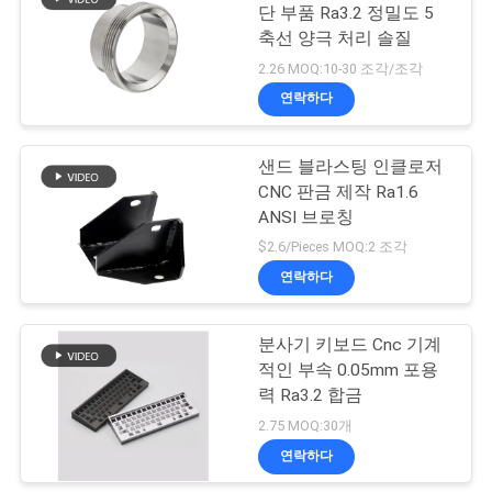
을
단 부품 Ra3.2 정밀도 5
축선 양극 처리 솔질
요
57
2.26 MOQ:10-30 조각/조각
플라스틱 부분을 기
청
연락하다
하
계화하는 CNC
샌드 블라스팅 인클로저
십
CNC 판금 제작 Ra1.6
ANSI 브로칭
시
$2.6/Pieces MOQ:2 조각
오
연락하다
89
놋쇠로 만든 CNC는
분사기 키보드 Cnc 기계
사
적인 부속 0.05mm 포용
부분을 돌렸습니다
이
력 Ra3.2 합금
2.75 MOQ:30개
트
연락하다
지