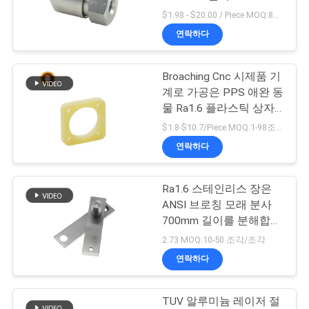
$1.98 - $20.00 / Piece MOQ:8개/조각
저
연락하다
83
희
CNC 스테인레스강
Broaching Cnc 시제품 기
와
계로 가공은 PPS 애완 동
부품
연
물 Ra1.6 플라스틱 상자
CNC 부속을 분해합니다
$1.8-$10.7/Piece MOQ:1-98조각
락
연락하다
뉴
Ra1.6 스테인리스 장은
203
ANSI 브로칭 모래 분사
스
700mm 길이를 분해합니
cnc 알루미늄 부속
다
2.73 MOQ:10-50 조각/조각
인
연락하다
용
TUV 알루미늄 레이저 절