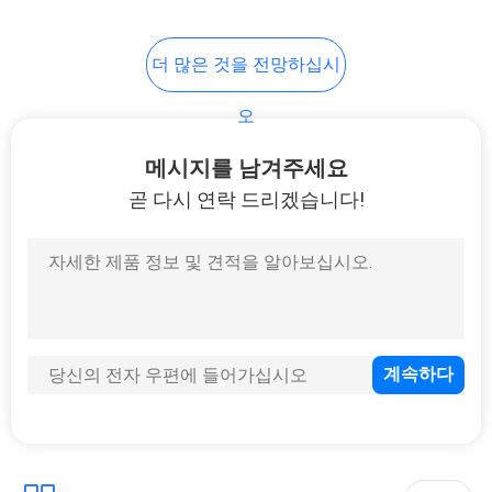
도
14
더 많은 것을 전망하십시
관세 사무를 용접하
개
오
기
인
메시지를 남겨주세요
정
곧 다시 연락 드리겠습니다!
보
110
보
호
CNC 판금 구조물
정
책