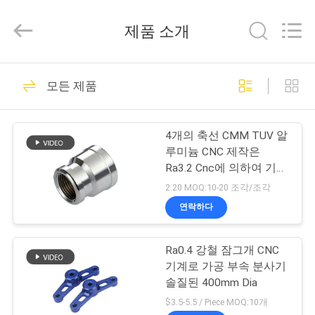
체.
Copyright
©
제품 소개
2021
-
2026
Shenzhen
Tuofa
집
306
Technology
모든 제품
Co.,
CNC 기계로 가공 부
Ltd..
All
Rights
제
Reserved.
속
4개의 축선 CMM TUV 알
품
루미늄 CNC 제작은
Ra3.2 Cnc에 의하여 기계
로 가공되는 성분을 분해
2.20 MOQ:10-20 조각/조각
우
합니다
연락하다
102
리
CNC 맷돌로 가는 부
Ra0.4 강철 잠그개 CNC
에
기계로 가공 부속 분사기
속
관
솔질된 400mm Dia
$3.5-5.5 / Piece MOQ:10개