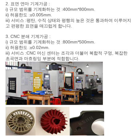
2. 표면 연마 기계가공 :
도
i) 규모 범위를 기계화하는 것 :400mm*800mm.
ii) 허용한도 :±0.005mm.
iii) 서비스 :평탄, 수직 상태와 평행의 높은 것은 통과하여 이루어지
고 편평한 표면을 매끄럽게 합니다.
개
3. CNC 분쇄 기계가공 :
인
i) 규모 범위를 기계화하는 것 :800mm*500mm.
ii) 허용한도 :±0.02mm.
iii) 서비스 :CNC 머신 센터는 조각과 더불어 복합적 구멍, 복잡한
정
초곡면과 마흐링잉 부분에 적합합니다.
보
보
호
정
책