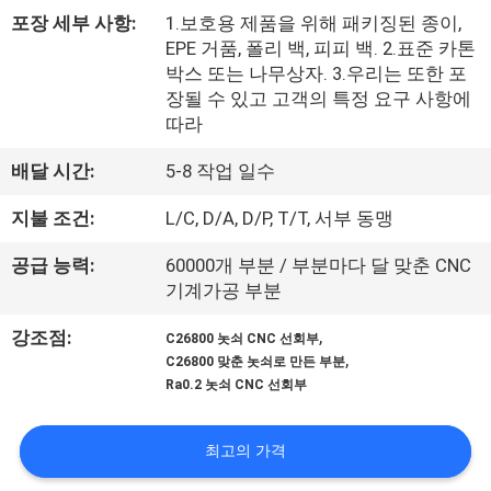
한
포장 세부 사항:
1.보호용 제품을 위해 패키징된 종이,
것
EPE 거품, 폴리 백, 피피 백. 2.표준 카톤
박스 또는 나무상자. 3.우리는 또한 포
장될 수 있고 고객의 특정 요구 사항에
공
따라
장
배달 시간:
5-8 작업 일수
투
지불 조건:
L/C, D/A, D/P, T/T, 서부 동맹
어
공급 능력:
60000개 부분 / 부분마다 달 맞춘 CNC
기계가공 부분
품
,
강조점:
C26800 놋쇠 CNC 선회부
,
질
C26800 맞춘 놋쇠로 만든 부분
Ra0.2 놋쇠 CNC 선회부
관
리
최고의 가격