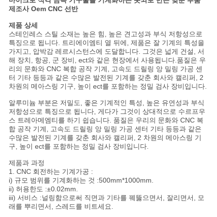
마이크로 식각 금속 기구물을 기계화하는 놋쇠로 만든 맞춘 부품
을
제조사 Oem CNC 선반
요
제품 상세
스테인레스 스틸 소재는 높은 힘, 높은 견고성과 부식 저항성으로
청
특징으로 됩니다. 트리에이엠티 열 뒤에, 제품은 잘 기계의 특성을
가지고, 압박감 레르시스턴스에 도달합니다. 그것은 넓게 건설, 서
해 장치, 항공, 군 장비, ect와 같은 현장에서 사용됩니다.품질은 우
하
리의 문화와 CNC 복합 공작 기계, 고속도 드릴링 앙 밀링 가공 센
터 기타 등등과 같은 수많은 발전된 기계를 갖춘 회사와 캘리퍼, 2
십
차원의 메아스링 기구, 높이 ect를 포함하는 정밀 검사 장비입니다.
시
알루미늄 부분은 저밀도, 좋은 기계적인 특성, 높은 유연성과 부식
저항성으로 특징으로 됩니다, 게다가 그것이 상대적으로 수르프우
오
스 트레아메엠티를 하기 쉽습니다. 품질은 우리의 문화와 CNC 복
합 공작 기계, 고속도 드릴링 앙 밀링 가공 센터 기타 등등과 같은
수많은 발전된 기계를 갖춘 회사와 캘리퍼, 2 차원의 메아스링 기
구, 높이 ect를 포함하는 정밀 검사 장비입니다.
사
제품과 과정
1. CNC 회전하는 기계가공 :
이
i) 규모 범위를 기계화하는 것 :500mm*1000mm.
ii) 허용한도 :±0.02mm.
트
iii) 서비스 :널링함으로써 직면과 기타를 꿰뚫으면서, 잘리면서, 모
래를 뿌리면서, 스레드를 비트세요.
지