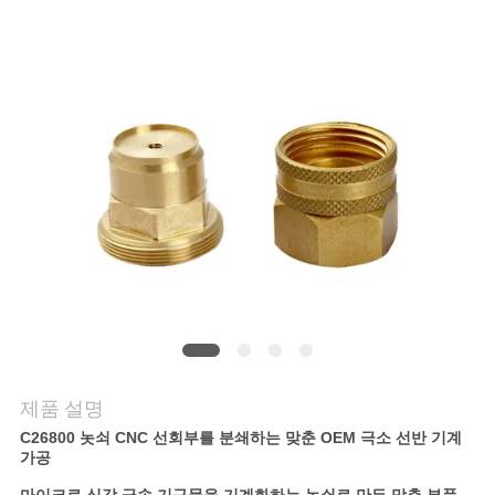
저
희
와
연
락
뉴
스
제품 설명
인
C26800 놋쇠 CNC 선회부를 분쇄하는 맞춘 OEM 극소 선반 기계
용
가공