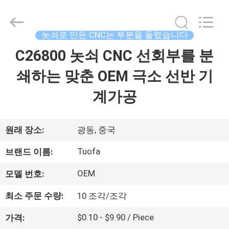
체.
Copyright
©
2021
-
놋쇠로 만든 CNC는 부분을 돌렸습니다
2026
Shenzhen
Tuofa
C26800 놋쇠 CNC 선회부를 분
집
Technology
Co.,
Ltd..
쇄하는 맞춘 OEM 극소 선반 기
All
Rights
제
Reserved.
계가공
품
원래 장소:
광동, 중국
우
Tuofa
브랜드 이름:
리
OEM
모델 번호:
에
최소 주문 수량:
10 조각/조각
관
$0.10 - $9.90 / Piece
가격: