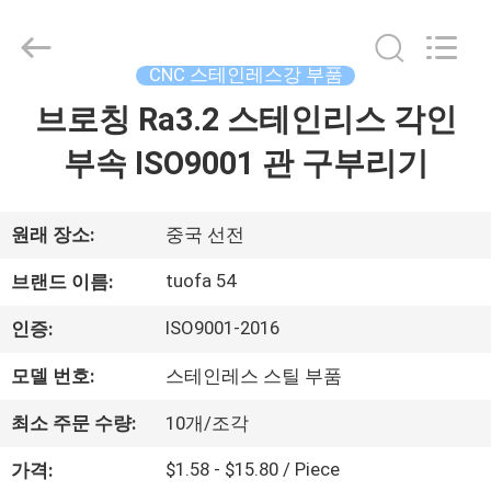
체.
Copyright
©
2021
-
CNC 스테인레스강 부품
2026
Shenzhen
Tuofa
브로칭 Ra3.2 스테인리스 각인
집
Technology
Co.,
Ltd..
부속 ISO9001 관 구부리기
All
Rights
제
Reserved.
품
원래 장소:
중국 선전
tuofa 54
브랜드 이름:
우
ISO9001-2016
인증:
리
모델 번호:
스테인레스 스틸 부품
에
최소 주문 수량:
10개/조각
관
$1.58 - $15.80 / Piece
가격: