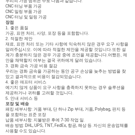
우리의 가공 범위는 주로 다음과 같습니다.
CNC 터닝 부품 가공
도
CNC 밀링 부품 가공
CNC 터닝 및 밀링 가공
장점
1. 좋은 품질
개
가공, 표면 처리, 사양, 포장 등을 포함합니다.
2. 적절한 제안
인
재료, 표면 처리 또는 기타 사항에 익숙하지 않은 경우 요구 사항을
알려주십시오. 이에 따라 적절한 제안을 제공할 것입니다.또한 설
정
계가 충분하지 않은 경우 가공 중에 조언을 제공합니다.어쨌든, 제
안을 채택할지 여부는 결국 귀하에게 달려 있습니다.
보
3. 경화 금속 가공 비용 절감
우리는 경화 금속을 가공하는 동안 공구 손상을 늦추는 방법을 찾
았고 결과적으로 비용이 절감되었습니다.
보
4. 좋은 애프터 서비스
예기치 않게 상품이 요구 사항을 충족하지 못하는 경우 솔루션을
호
제공하거나 귀하를 고려할 것입니다.
5. 인내 서비스 등
정
포장 및 배송
패킹 세부사항: 거품 부대, 단 하나 Zip 부대, 거품, Polybag, 판지 등
책
을 포함하는 표준 포장
납품 세부사항: 지불받은 후에 7-30 작업 일.
배송 방법: DHL, UPS, TNT, FedEx, 항공, 해상 등. 자신의 운송업체를
사용할 수도 있습니다.