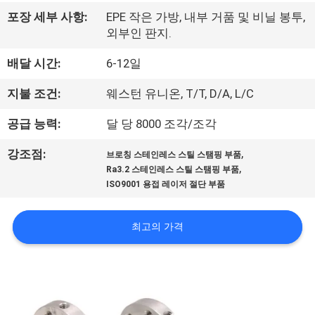
한
포장 세부 사항:
EPE 작은 가방, 내부 거품 및 비닐 봉투,
것
외부인 판지.
배달 시간:
6-12일
공
지불 조건:
웨스턴 유니온, T/T, D/A, L/C
장
공급 능력:
달 당 8000 조각/조각
투
,
강조점:
어
브로칭 스테인레스 스틸 스탬핑 부품
,
Ra3.2 스테인레스 스틸 스탬핑 부품
ISO9001 용접 레이저 절단 부품
품
최고의 가격
질
관
리