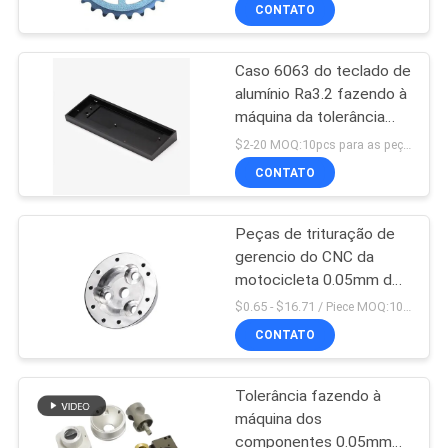
CONTATO
CONTROLE
Caso 6063 do teclado de
DE
alumínio Ra3.2 fazendo à
QUALIDADE
máquina da tolerância
0.05mm das peças do
$2-20 MOQ:10pcs para as peças de aço inoxidável
CNC
CONTACTE-
CONTATO
NOS
Peças de trituração de
gerencio do CNC da
NOTÍCIAS
motocicleta 0.05mm do
OEM da fabricação
$0.65 - $16.71 / Piece MOQ:10Piece/Pieces
SOLICITE
CONTATO
UM
Tolerância fazendo à
ORÇAMENTO
máquina dos
componentes 0.05mm