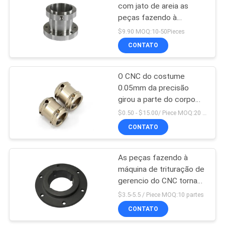
com jato de areia as
peças fazendo à
máquina 0.05mm de
$9.90 MOQ:10-50Pieces
alumínio da tolerância
CONTATO
0.01mm
O CNC do costume
0.05mm da precisão
girou a parte do corpo
concêntrica do botão
$0.50 - $15.00/ Piece MOQ:20 partes/partes
dos componentes
CONTATO
As peças fazendo à
máquina de trituração de
gerencio do CNC tornado
fixo do metal do cardio-,
$3.5-5.5 / Piece MOQ:10 partes
cnc da precisão fizeram
CONTATO
à máquina as peças