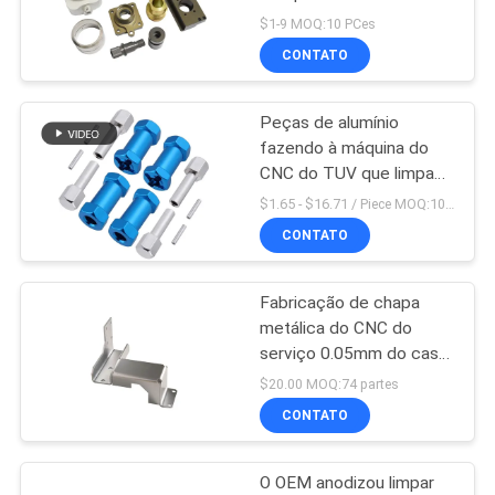
do CNC das peças de
MAPA
$1-9 MOQ:10 PCes
aço inoxidável do CNC
CONTATO
DO
do ônibus
SITE
Peças de alumínio
fazendo à máquina do
POLÍTICA
CNC do TUV que limpam
com jato de areia o
DE
$1.65 - $16.71 / Piece MOQ:10 partes/partes
RUÍDO mecânico que
CONTATO
PRIVACIDADE
galvaniza
Fabricação de chapa
metálica do CNC do
serviço 0.05mm do caso
do corte do laser
$20.00 MOQ:74 partes
CONTATO
O OEM anodizou limpar