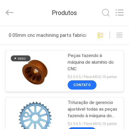
2026
Shenzhen
Tuofa
Produtos
Technology
Co.,
Ltd..
All
PARA
Rights
Reserved.
0 05mm cnc machining parts fabricação online
CASA
Peças fazendo à
PRODUTOS
máquina de alumínio do
CNC
SOBRE
$3.5-5.5 / Piece MOQ:10 partes
NÓS
CONTATO
Trituração de gerencio
VISITA
ajustável todas as peças
À
fazendo à máquina do
CNC dos metais 0.02mm
FÁBRICA
$3.5-5.5 / Piece MOQ:10 partes