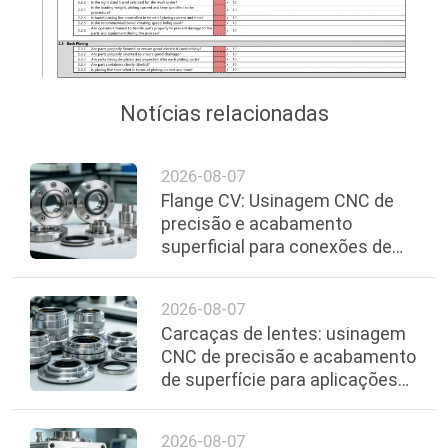
MAPA
DO
SITE
Notícias relacionadas
POLÍTICA
2026-08-07
DE
Flange CV: Usinagem CNC de
PRIVACIDADE
precisão e acabamento
superficial para conexões de
vácuo confiáveis
2026-08-07
Carcaças de lentes: usinagem
CNC de precisão e acabamento
de superfície para aplicações
ópticas
2026-08-07