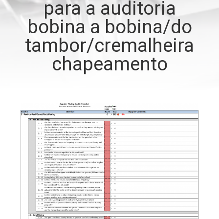
para a auditoria
bobina a bobina/do
CONTROLE
DE
tambor/cremalheira
QUALIDADE
chapeamento
CONTACTE-
NOS
NOTÍCIAS
SOLICITE
UM
ORÇAMENTO