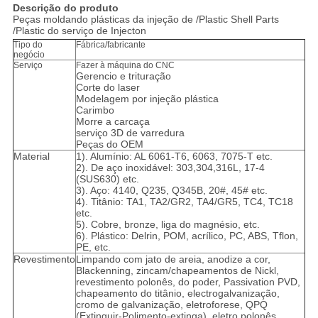
Descrição do produto
Peças moldando plásticas da injeção de /Plastic Shell Parts
/Plastic do serviço de Injecton
Tipo do
Fábrica/fabricante
negócio
Serviço
Fazer à máquina do CNC
Gerencio e trituração
Corte do laser
Modelagem por injeção plástica
Carimbo
Morre a carcaça
serviço 3D de varredura
Peças do OEM
Material
1). Alumínio: AL 6061-T6, 6063, 7075-T etc.
2). De aço inoxidável: 303,304,316L, 17-4
(SUS630) etc.
3). Aço: 4140, Q235, Q345B, 20#, 45# etc.
4). Titânio: TA1, TA2/GR2, TA4/GR5, TC4, TC18
etc.
5). Cobre, bronze, liga do magnésio, etc.
6). Plástico: Delrin, POM, acrílico, PC, ABS, Tflon,
PE, etc.
Revestimento
Limpando com jato de areia, anodize a cor,
Blackenning, zincam/chapeamentos de Nickl,
revestimento polonês, do poder, Passivation PVD,
chapeamento do titânio, electrogalvanização,
cromo de galvanização, eletroforese, QPQ
(Extinguir-Polimento-extinga), eletro polonês,