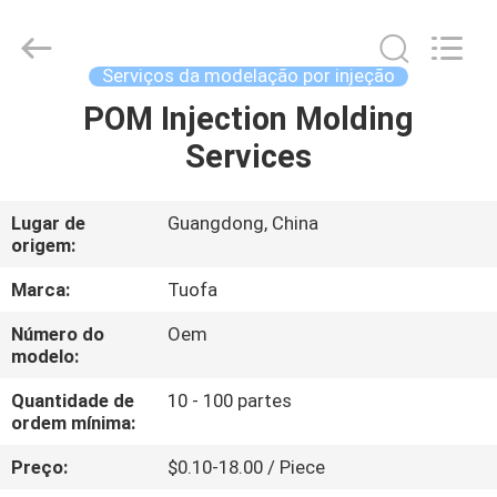
2026
Shenzhen
Tuofa
Technology
Co.,
Serviços da modelação por injeção
Ltd..
All
POM Injection Molding
PARA
Rights
Reserved.
Services
CASA
PRODUTOS
Lugar de
Guangdong, China
origem:
SOBRE
Marca:
Tuofa
NÓS
Número do
Oem
modelo:
VISITA
Quantidade de
10 - 100 partes
ordem mínima:
À
Preço:
$0.10-18.00 / Piece
FÁBRICA