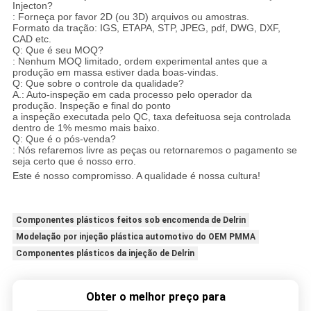
Injecton?
: Forneça por favor 2D (ou 3D) arquivos ou amostras.
Formato da tração: IGS, ETAPA, STP, JPEG, pdf, DWG, DXF,
CAD etc.
Q: Que é seu MOQ?
: Nenhum MOQ limitado, ordem experimental antes que a
produção em massa estiver dada boas-vindas.
Q: Que sobre o controle da qualidade?
A.: Auto-inspeção em cada processo pelo operador da
produção. Inspeção e final do ponto
a inspeção executada pelo QC, taxa defeituosa seja controlada
dentro de 1% mesmo mais baixo.
Q: Que é o pós-venda?
: Nós refaremos livre as peças ou retornaremos o pagamento se
seja certo que é nosso erro.
Este é nosso compromisso. A qualidade é nossa cultura!
serviço
moldando /Plastic Shell Parts /P do tjecton
Componentes plásticos feitos sob encomenda de Delrin
Modelação por injeção plástica automotivo do OEM PMMA
Componentes plásticos da injeção de Delrin
Obter o melhor preço para