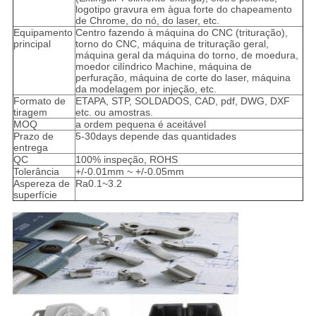
logotipo gravura em àgua forte do chapeamento
de Chrome, do nó, do laser, etc.
Equipamento
Centro fazendo à máquina do CNC (trituração),
principal
torno do CNC, máquina de trituração geral,
máquina geral da máquina do torno, de moedura,
moedor cilíndrico Machine, máquina de
perfuração, máquina de corte do laser, máquina
da modelagem por injeção, etc.
Formato de
ETAPA, STP, SOLDADOS, CAD, pdf, DWG, DXF
tiragem
etc. ou amostras.
MOQ
a ordem pequena é aceitável
Prazo de
5-30days depende das quantidades
entrega
QC
100% inspeção, ROHS
Tolerância
+/-0.01mm ~ +/-0.05mm
Aspereza de
Ra0.1~3.2
superfície