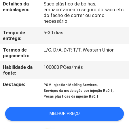
Detalhes da
Saco plástico de bolhas,
embalagem:
empacotamento seguro do saco etc.
CONTROLE
do fecho de correr ou como
necessário
DE
QUALIDADE
Tempo de
5-30 dias
entrega:
Termos de
L/C, D/A, D/P, T/T, Western Union
CONTACTE-
pagamento:
NOS
Habilidade da
100000 PCes/mês
fonte:
NOTÍCIAS
Destaque:
,
POM Injection Molding Services
,
Serviços da modelação por injeção Ra0.1
SOLICITE
Peças plásticas da injeção Ra0.1
UM
MELHOR PREÇO
ORÇAMENTO