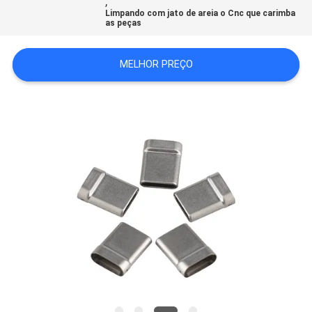
,
MAPA
Limpando com jato de areia o Cnc que carimba
as peças
DO
SITE
MELHOR PREÇO
POLÍTICA
DE
PRIVACIDADE