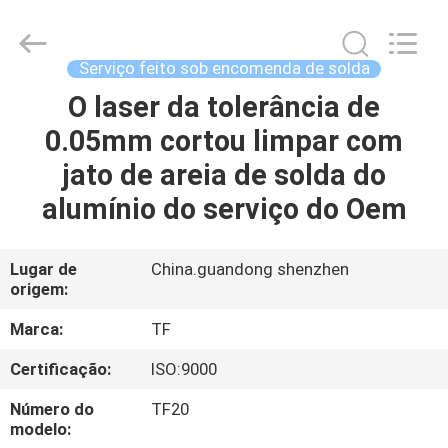
2026
Shenzhen
Tuofa
Technology
Co.,
Serviço feito sob encomenda de solda
Ltd..
All
O laser da tolerância de
PARA
Rights
Reserved.
0.05mm cortou limpar com
CASA
jato de areia de solda do
PRODUTOS
alumínio do serviço do Oem
SOBRE
Lugar de
China.guandong shenzhen
origem:
NÓS
Marca:
TF
VISITA
Certificação:
ISO:9000
À
Número do
TF20
FÁBRICA
modelo: