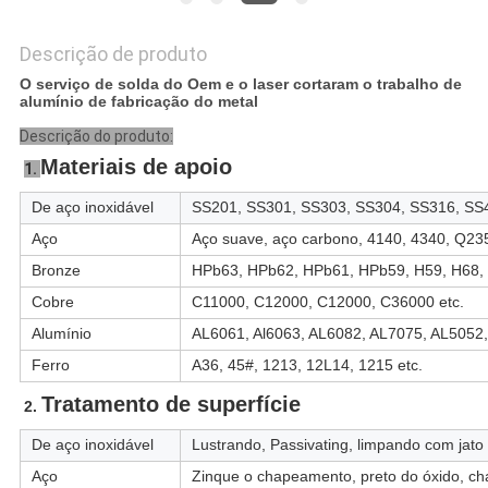
Descrição de produto
O serviço de solda do Oem e o laser cortaram o trabalho de
alumínio de fabricação do metal
Descrição do produto:
Materiais de apoio
1. 
De aço inoxidável
SS201, SS301, SS303, SS304, SS316, SS4
Aço
Aço suave, aço carbono, 4140, 4340, Q235
Bronze
HPb63, HPb62, HPb61, HPb59, H59, H68, 
Cobre
C11000, C12000, C12000, C36000 etc.
Alumínio
AL6061, Al6063, AL6082, AL7075, AL5052,
Ferro
A36, 45#, 1213, 12L14, 1215 etc.
Tratamento de superfície
2. 
De aço inoxidável
Lustrando, Passivating, limpando com jato 
Aço
Zinque o chapeamento, preto do óxido, c