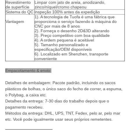
Revestimento
Limpar com jato de areia, anodizando,
de superfície
zinco/níquel/cromo chapeou
Sistema do QC
inspeção 100% antes da expedição
1). A tecnologia de Tuofa é uma fábrica que
Vantagem
proporciona o serviço fazendo à máquina do
CNC por mais de 8 anos
2). Forneça o desenho 2D&3D alterando
3). Preço competitivo com boa qualidade
4). A ordem pequena é aceitável
5). Tamanho personalizado e
especificação/OEM disponíveis
6). Localizado em Shenzhen, transporte
conveniente
Empacotamento & envio:
Detalhes de embalagem: Pacote padrão, incluindo os sacos
plásticos de bolhas, o único saco do fecho de correr, a espuma,
o Polybag, a caixa etc.
Detalhes da entrega: 7-30 dias do trabalho depois que o
pagamento recebeu.
Métodos da entrega: DHL, UPS, TNT, Fedex, pelo ar, pelo mar
etc. Você pode igualmente usar seus próprios remetentes.