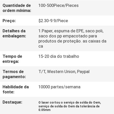
Quantidade de
100-500Piece/Pieces
ordem mínima:
CONTROLE
DE
Preço:
$2.30-9.9/Piece
QUALIDADE
Detalhes da
1.Paper, espuma de EPE, saco poli,
embalagem:
saco dos pp empacotado para
produtos de proteção. as caixas da
CONTACTE-
ca
NOS
Tempo de
15-20 dia do trabalho
entrega:
NOTÍCIAS
Termos de
T/T, Western Union, Paypal
pagamento:
SOLICITE
Habilidade da
10000 partes/semana
fonte:
UM
Destaque:
,
ORÇAMENTO
O laser cortou o serviço de solda do Oem
serviço de solda do Oem da tolerância de
0.05mm