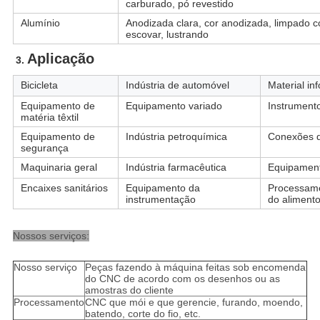
carburado, pó revestido
Alumínio
Anodizada clara, cor anodizada, limpado co
escovar, lustrando
Aplicação
3. 
Bicicleta
Indústria de automóvel
Material in
Equipamento de
Equipamento variado
Instrument
matéria têxtil
Equipamento de
Indústria petroquímica
Conexões 
segurança
Maquinaria geral
Indústria farmacêutica
Equipament
Encaixes sanitários
Equipamento da
Processame
instrumentação
do aliment
Nossos serviços:
Nosso serviço
Peças fazendo à máquina feitas sob encomenda
do CNC de acordo com os desenhos ou as
amostras do cliente
Processamento
CNC que mói e que gerencie, furando, moendo,
batendo, corte do fio, etc.