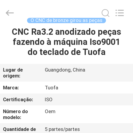
2026
Shenzhen
Tuofa
Technology
Co.,
O CNC de bronze girou as peças
Ltd..
All
CNC Ra3.2 anodizado peças
PARA
Rights
Reserved.
fazendo à máquina Iso9001
CASA
do teclado de Tuofa
PRODUTOS
Lugar de
Guangdong, China
origem:
SOBRE
NÓS
Marca:
Tuofa
Certificação:
ISO
VISITA
Número do
Oem
À
modelo:
FÁBRICA
Quantidade de
5 partes/partes