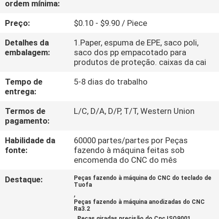
ordem mínima:
CONTROLE
Preço:
$0.10 - $9.90 / Piece
DE
Detalhes da
1.Paper, espuma de EPE, saco poli,
embalagem:
saco dos pp empacotado para
QUALIDADE
produtos de proteção. caixas da cai
Tempo de
5-8 dias do trabalho
CONTACTE-
entrega:
NOS
Termos de
L/C, D/A, D/P, T/T, Western Union
pagamento:
NOTÍCIAS
Habilidade da
60000 partes/partes por Peças
fonte:
fazendo à máquina feitas sob
encomenda do CNC do mês
SOLICITE
Destaque:
Peças fazendo à máquina do CNC do teclado de
UM
Tuofa
,
ORÇAMENTO
Peças fazendo à máquina anodizadas do CNC
Ra3.2
,
Peças giradas precisão do Cnc ISO9001