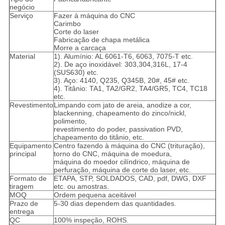
negócio
Serviço
Fazer à máquina do CNC
Carimbo
Corte do laser
Fabricação de chapa metálica
Morre a carcaça
Material
1). Alumínio: AL 6061-T6, 6063, 7075-T etc.
2). De aço inoxidável: 303,304,316L, 17-4
(SUS630) etc.
3). Aço: 4140, Q235, Q345B, 20#, 45# etc.
4). Titânio: TA1, TA2/GR2, TA4/GR5, TC4, TC18
etc.
Revestimento
Limpando com jato de areia, anodize a cor,
blackenning, chapeamento do zinco/nickl,
polimento,
revestimento do poder, passivation PVD,
chapeamento do titânio, etc.
Equipamento
Centro fazendo à máquina do CNC (trituração),
principal
torno do CNC, máquina de moedura,
máquina do moedor cilíndrico, máquina de
perfuração, máquina de corte do laser, etc.
Formato de
ETAPA, STP, SOLDADOS, CAD, pdf, DWG, DXF
tiragem
etc. ou amostras.
MOQ
Ordem pequena aceitável
Prazo de
5-30 dias dependem das quantidades.
entrega
QC
100% inspeção, ROHS.