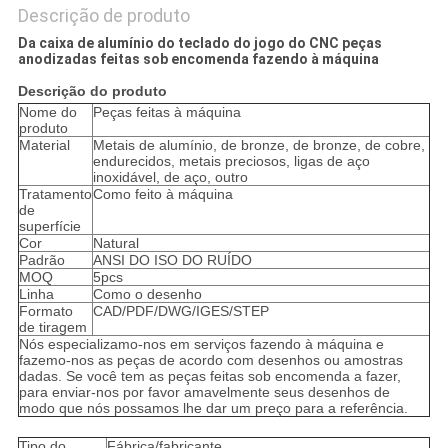
Descrição de produto
Da caixa de alumínio do teclado do jogo do CNC peças
anodizadas feitas sob encomenda fazendo à máquina
Descrição do produto
Nome do
Peças feitas à máquina
produto
Material
Metais de alumínio, de bronze, de bronze, de cobre,
endurecidos, metais preciosos, ligas de aço
inoxidável, de aço, outro
Tratamento
Como feito à máquina
de
superfície
Cor
Natural
Padrão
ANSI DO ISO DO RUÍDO
MOQ
5pcs
Linha
Como o desenho
Formato
CAD/PDF/DWG/IGES/STEP
de tiragem
Nós especializamo-nos em serviços fazendo à máquina e
fazemo-nos as peças de acordo com desenhos ou amostras
dadas. Se você tem as peças feitas sob encomenda a fazer,
para enviar-nos por favor amavelmente seus desenhos de
modo que nós possamos lhe dar um preço para a referência.
Tipo do
Fábrica/fabricante