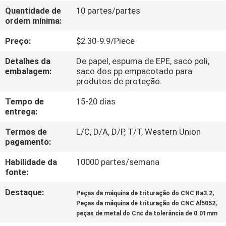
Quantidade de
10 partes/partes
ordem mínima:
CONTROLE
DE
Preço:
$2.30-9.9/Piece
QUALIDADE
Detalhes da
De papel, espuma de EPE, saco poli,
embalagem:
saco dos pp empacotado para
produtos de proteção.
CONTACTE-
Tempo de
15-20 dias
NOS
entrega:
Termos de
L/C, D/A, D/P, T/T, Western Union
NOTÍCIAS
pagamento:
Habilidade da
10000 partes/semana
SOLICITE
fonte:
UM
Destaque:
,
Peças da máquina de trituração do CNC Ra3.2
,
ORÇAMENTO
Peças da máquina de trituração do CNC Al5052
peças de metal do Cnc da tolerância de 0.01mm