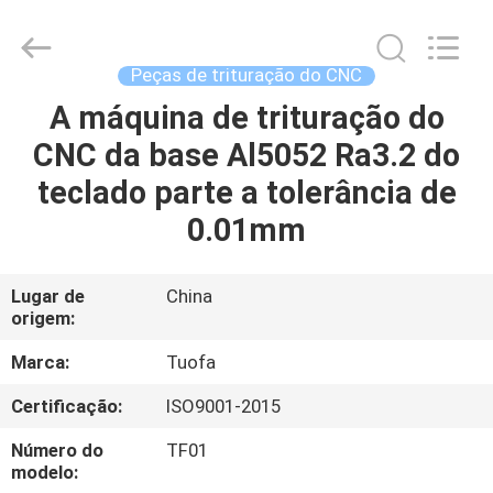
2026
Shenzhen
Tuofa
Technology
Co.,
Peças de trituração do CNC
Ltd..
All
A máquina de trituração do
PARA
Rights
Reserved.
CNC da base Al5052 Ra3.2 do
CASA
teclado parte a tolerância de
PRODUTOS
0.01mm
SOBRE
Lugar de
China
origem:
NÓS
Marca:
Tuofa
VISITA
Certificação:
ISO9001-2015
À
Número do
TF01
FÁBRICA
modelo: