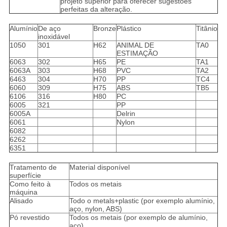
projeto superior para oferecer sugestões
perfeitas da alteração.
Alumínio
De aço
Bronze
Plástico
Titânio
inoxidável
1050
301
H62
ANIMAL DE
TA0
ESTIMAÇÃO
6063
302
H65
PE
TA1
6063A
303
H68
PVC
TA2
6463
304
H70
PP
TC4
6060
309
H75
ABS
TB5
6106
316
H80
PC
6005
321
PP
6005A
Delrin
6061
Nylon
6082
6262
6351
Tratamento de
Material disponível
superfície
Como feito à
Todos os metais
máquina
Alisado
Todo o metals+plastic (por exemplo alumínio,
aço, nylon, ABS)
Pó revestido
Todos os metais (por exemplo de alumínio,
aço)