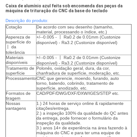
Caixa de alumínio azul feita sob encomenda das peças da
máquina de trituração do CNC da base do teclado
Descrição do produto:
Cotação
De acordo com seu desenho (tamanho,
material, processando o índice, etc.)
Aspereza de
+/--0.005 - 丨 Ra0.2 de 0.01mm (Custonize
superfície do
disponível) - Ra3.2 (Custonize disponível)
丨 da
tolerância
Materiais
+/--0.005 - 丨 Ra0.2 de 0.01mm (Custonize
disponíveis
disponível) - Ra3.2 (Custonize disponível)
Tratamento de
Polonês, oxidação geral, dura, da cor,
superfície
chanfradura de superfície, moderação, etc.
Processamento
CNC que gerencie, moendo, furando, auto
torno, batendo, cobrindo, tratamento de
superfície, anodizado, etc.
Formatos de
CAD/PDF/DWG/DXF/DXW/IGES/STEP etc.
tiragem
Nossas
1.) 24 horas de serviço online & rapidamente
vantagens
citações/entrega.
2.) a inspeção 100% da qualidade do QC antes
da entrega, pode fornecer o formulário da
inspeção da qualidade.
3.) anos 14+ de experiência na área fazendo à
máquina do CNC e para ter uma equipe de