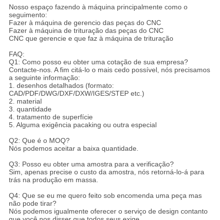
Nosso espaço fazendo à máquina principalmente como o
seguimento:
Fazer à máquina de gerencio das peças do CNC
Fazer à máquina de trituração das peças do CNC
CNC que gerencie e que faz à máquina de trituração
FAQ:
Q1: Como posso eu obter uma cotação de sua empresa?
Contacte-nos. A fim citá-lo o mais cedo possível, nós precisamos
a seguinte informação:
1. desenhos detalhados (formato:
CAD/PDF/DWG/DXF/DXW/IGES/STEP etc.)
2. material
3. quantidade
4. tratamento de superfície
5. Alguma exigência pacaking ou outra especial
Q2: Que é o MOQ?
Nós podemos aceitar a baixa quantidade.
Q3: Posso eu obter uma amostra para a verificação?
Sim, apenas precise o custo da amostra, nós retorná-lo-á para
trás na produção em massa.
Q4: Que se eu me quero feito sob encomenda uma peça mas
não pode tirar?
Nós podemos igualmente oferecer o serviço de design contanto
que você nos disser que todos seus exige.