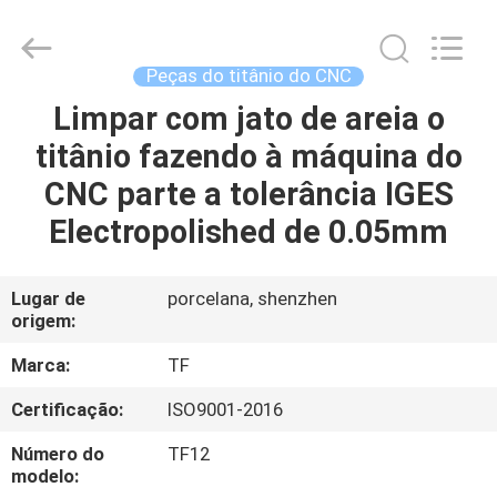
2026
Shenzhen
Tuofa
Technology
Co.,
Peças do titânio do CNC
Ltd..
All
Limpar com jato de areia o
PARA
Rights
Reserved.
titânio fazendo à máquina do
CASA
CNC parte a tolerância IGES
PRODUTOS
Electropolished de 0.05mm
SOBRE
Lugar de
porcelana, shenzhen
origem:
NÓS
Marca:
TF
VISITA
Certificação:
ISO9001-2016
À
Número do
TF12
FÁBRICA
modelo: