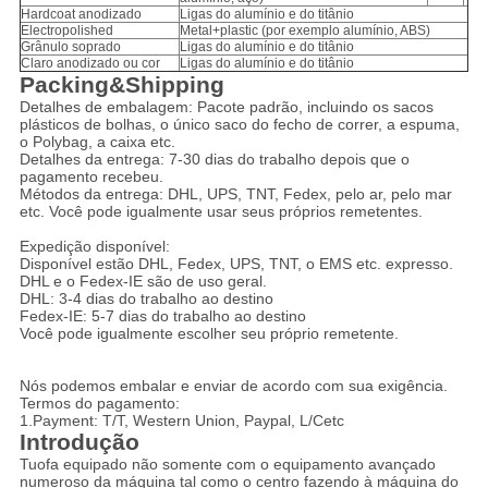
Hardcoat anodizado
Ligas do alumínio e do titânio
Electropolished
Metal+plastic (por exemplo alumínio, ABS)
Grânulo soprado
Ligas do alumínio e do titânio
Claro anodizado ou cor
Ligas do alumínio e do titânio
Packing&Shipping
Detalhes de embalagem: Pacote padrão, incluindo os sacos
plásticos de bolhas, o único saco do fecho de correr, a espuma,
o Polybag, a caixa etc.
Detalhes da entrega: 7-30 dias do trabalho depois que o
pagamento recebeu.
Métodos da entrega: DHL, UPS, TNT, Fedex, pelo ar, pelo mar
etc. Você pode igualmente usar seus próprios remetentes.
Expedição disponível:
Disponível estão DHL, Fedex, UPS, TNT, o EMS etc. expresso.
DHL e o Fedex-IE são de uso geral.
DHL: 3-4 dias do trabalho ao destino
Fedex-IE: 5-7 dias do trabalho ao destino
Você pode igualmente escolher seu próprio remetente.
Nós podemos embalar e enviar de acordo com sua exigência.
Termos do pagamento:
1.Payment: T/T, Western Union, Paypal, L/Cetc
Introdução
Tuofa equipado não somente com o equipamento avançado
numeroso da máquina tal como o centro fazendo à máquina do