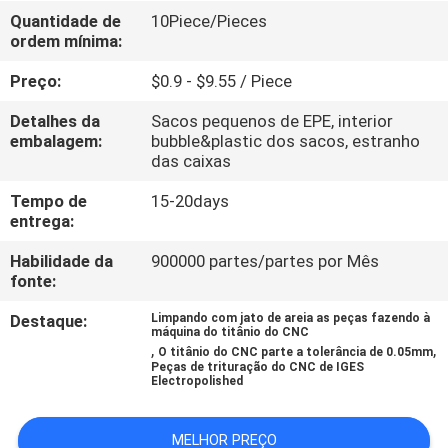
Quantidade de
10Piece/Pieces
ordem mínima:
CONTROLE
DE
Preço:
$0.9 - $9.55 / Piece
QUALIDADE
Detalhes da
Sacos pequenos de EPE, interior
embalagem:
bubble&plastic dos sacos, estranho
das caixas
CONTACTE-
Tempo de
15-20days
NOS
entrega:
Habilidade da
900000 partes/partes por Mês
NOTÍCIAS
fonte:
Destaque:
Limpando com jato de areia as peças fazendo à
máquina do titânio do CNC
SOLICITE
,
,
O titânio do CNC parte a tolerância de 0.05mm
Peças de trituração do CNC de IGES
UM
Electropolished
ORÇAMENTO
MELHOR PREÇO