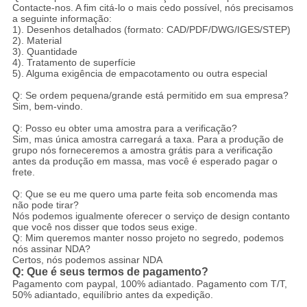
Contacte-nos. A fim citá-lo o mais cedo possível, nós precisamos
a seguinte informação:
1). Desenhos detalhados (formato: CAD/PDF/DWG/IGES/STEP)
2). Material
3). Quantidade
4). Tratamento de superfície
5). Alguma exigência de empacotamento ou outra especial
Q: Se ordem pequena/grande está permitido em sua empresa?
Sim, bem-vindo.
Q: Posso eu obter uma amostra para a verificação?
Sim, mas única amostra carregará a taxa. Para a produção de
grupo nós forneceremos a amostra grátis para a verificação
antes da produção em massa, mas você é esperado pagar o
frete.
Q: Que se eu me quero uma parte feita sob encomenda mas
não pode tirar?
Nós podemos igualmente oferecer o serviço de design contanto
que você nos disser que todos seus exige.
Q: Mim queremos manter nosso projeto no segredo, podemos
nós assinar NDA?
Certos, nós podemos assinar NDA
Q: Que é seus termos de pagamento?
Pagamento com paypal, 100% adiantado. Pagamento com T/T,
50% adiantado, equilíbrio antes da expedição.