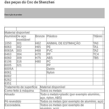
das peças do Cnc de Shenzhen
Descrição do produto
Material disponível
Alumínio
De aço
Bronze
Plástico
Titânio
inoxidável
1050
301
H62
ANIMAL DE ESTIMAÇÃO
TA0
6063
302
H65
PE
TA1
6063A
303
H68
PVC
TA2
6463
304
H70
PP
TC4
6060
309
H75
ABS
TB5
6106
316
H80
PC
6005
321
PP
6005A
Delrin
6061
Nylon
6082
6262
6351
Tratamento de superfície
Material disponível
Como feito à máquina
Todos os metais
Alisado
Todo o metals+plastic (por exemplo alumínio,
aço, nylon, ABS)
Pó revestido
Todos os metais (por exemplo de alumínio, aço)
Escovadela
Todos os metais (por exemplo de
alumínio, aço)