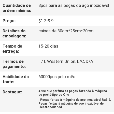
Quantidade de
8pcs para as peças de aço inoxidável
ordem mínima:
CONTROLE
DE
Preço:
$1.2-9.9
QUALIDADE
Detalhes da
caixas de 30cm*25cm*20cm
embalagem:
CONTACTE-
Tempo de
15-20 dias
entrega:
NOS
Termos de
T/T, Western Union, L/C, D/A
pagamento:
NOTÍCIAS
Habilidade da
60000pcs pelo mês
fonte:
SOLICITE
Destaque:
ANSI que perfura as peças fazendo à máquina
UM
do protótipo do Cnc
,
,
Peças feitas à máquina de aço inoxidável Ra3.2
ORÇAMENTO
Peças feitas à máquina de aço inoxidável de
Electropolished