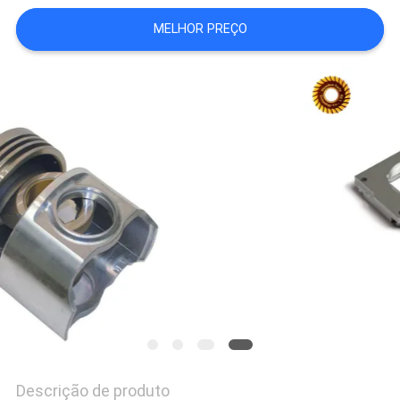
MAPA
MELHOR PREÇO
DO
SITE
POLÍTICA
DE
PRIVACIDADE
Descrição de produto