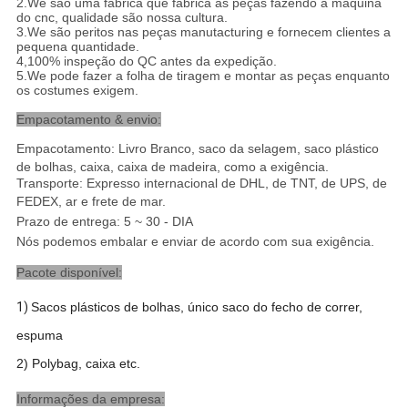
2.We são uma fábrica que fabrica as peças fazendo à máquina
do cnc, qualidade são nossa cultura.
3.We são peritos nas peças manutacturing e fornecem clientes a
pequena quantidade.
4,100% inspeção do QC antes da expedição.
5.We pode fazer a folha de tiragem e montar as peças enquanto
os costumes exigem.
Empacotamento & envio:
Empacotamento: Livro Branco, saco da selagem, saco plástico
de bolhas, caixa, caixa de madeira, como a exigência.
Transporte: Expresso internacional de DHL, de TNT, de UPS, de
FEDEX, ar e frete de mar
.
Prazo de entrega: 5 ~ 30 - DIA
Nós podemos embalar e enviar de acordo com sua exigência.
Pacote disponível:
1)
Sacos plásticos de bolhas, único saco do fecho de correr,
espuma
2) Polybag, caixa etc.
Informações da empresa: