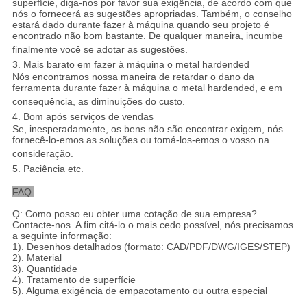
superfície, diga-nos por favor sua exigência, de acordo com que
nós o fornecerá as sugestões apropriadas. Também, o conselho
estará dado durante fazer à máquina quando seu projeto é
encontrado não bom bastante. De qualquer maneira, incumbe
finalmente você se adotar as sugestões.
3. Mais barato em fazer à máquina o metal hardended
Nós encontramos nossa maneira de retardar o dano da
ferramenta durante fazer à máquina o metal hardended, e em
consequência, as diminuições do custo.
4. Bom após serviços de vendas
Se, inesperadamente, os bens não são encontrar exigem, nós
fornecê-lo-emos as soluções ou tomá-los-emos o vosso na
consideração.
5. Paciência etc.
FAQ:
Q: Como posso eu obter uma cotação de sua empresa?
Contacte-nos. A fim citá-lo o mais cedo possível, nós precisamos
a seguinte informação:
1). Desenhos detalhados (formato: CAD/PDF/DWG/IGES/STEP)
2). Material
3). Quantidade
4). Tratamento de superfície
5). Alguma exigência de empacotamento ou outra especial