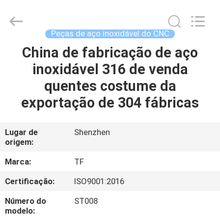
2026
Shenzhen
Tuofa
Technology
Co.,
Peças de aço inoxidável do CNC
Ltd..
All
China de fabricação de aço
PARA
Rights
Reserved.
inoxidável 316 de venda
CASA
quentes costume da
PRODUTOS
exportação de 304 fábricas
SOBRE
Lugar de
Shenzhen
origem:
NÓS
Marca:
TF
VISITA
Certificação:
ISO9001:2016
À
Número do
ST008
FÁBRICA
modelo: