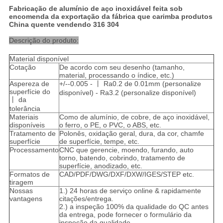
Fabricação de alumínio de aço inoxidável feita sob
encomenda da exportação da fábrica que carimba produtos
China quente vendendo 316 304
Descrição do produto:
Material disponível
Cotação
De acordo com seu desenho (tamanho,
material, processando o índice, etc.)
Aspereza de
+/--0.005 - 丨 Ra0.2 de 0.01mm (personalize
superfície do
disponível) - Ra3.2 (personalize disponível)
丨 da
tolerância
Materiais
Como de alumínio, de cobre, de aço inoxidável,
disponíveis
o ferro, o PE, o PVC, o ABS, etc.
Tratamento de
Polonês, oxidação geral, dura, da cor, chamfe
superfície
de superfície, tempe, etc.
Processamento
CNC que gerencie, moendo, furando, auto
torno, batendo, cobrindo, tratamento de
superfície, anodizado, etc.
Formatos de
CAD/PDF/DWG/DXF/DXW/IGES/STEP etc.
tiragem
Nossas
1.) 24 horas de serviço online & rapidamente
vantagens
citações/entrega.
2.) a inspeção 100% da qualidade do QC antes
da entrega, pode fornecer o formulário da
inspeção da qualidade.