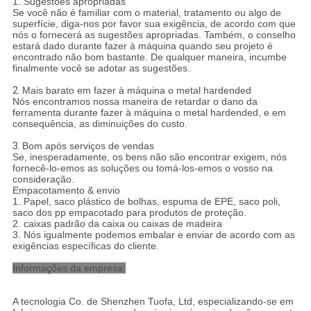
1. Sugestões apropriadas
Se você não é familiar com o material, tratamento ou algo de
superfície, diga-nos por favor sua exigência, de acordo com que
nós o fornecerá as sugestões apropriadas. Também, o conselho
estará dado durante fazer à máquina quando seu projeto é
encontrado não bom bastante. De qualquer maneira, incumbe
finalmente você se adotar as sugestões.
2.
Mais barato em fazer à máquina o metal hardended
Nós encontramos nossa maneira de retardar o dano da
ferramenta durante fazer à máquina o metal hardended, e em
consequência, as diminuições do custo.
3.
Bom após serviços de vendas
Se, inesperadamente, os bens não são encontrar exigem, nós
fornecê-lo-emos as soluções ou tomá-los-emos o vosso na
consideração.
Empacotamento & envio
1. Papel, saco plástico de bolhas, espuma de EPE, saco poli,
saco dos pp empacotado para produtos de proteção.
2. caixas padrão da caixa ou caixas de madeira
3. Nós igualmente podemos embalar e enviar de acordo com as
exigências específicas do cliente.
Informações da empresa:
A tecnologia Co. de Shenzhen Tuofa, Ltd, especializando-se em