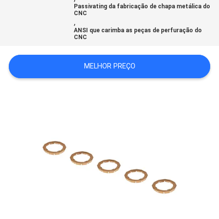
Passivating da fabricação de chapa metálica do
MAPA
CNC
,
DO
ANSI que carimba as peças de perfuração do
CNC
SITE
MELHOR PREÇO
POLÍTICA
DE
PRIVACIDADE