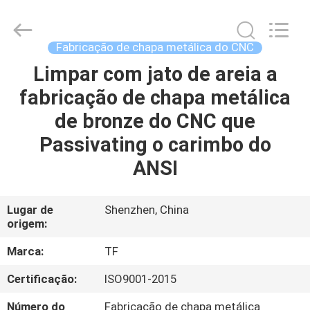
2026
Shenzhen
Tuofa
Technology
Co.,
Fabricação de chapa metálica do CNC
Ltd..
All
Limpar com jato de areia a
PARA
Rights
Reserved.
fabricação de chapa metálica
CASA
de bronze do CNC que
PRODUTOS
Passivating o carimbo do
ANSI
SOBRE
NÓS
Lugar de
Shenzhen, China
origem:
VISITA
Marca:
TF
À
Certificação:
ISO9001-2015
FÁBRICA
Número do
Fabricação de chapa metálica