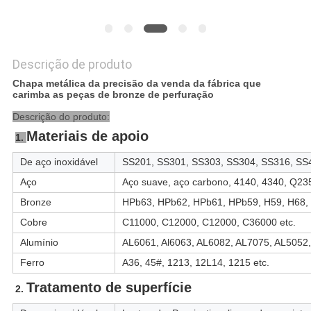
Descrição de produto
Chapa metálica da precisão da venda da fábrica que
carimba as peças de bronze de perfuração
Descrição do produto:
Materiais de apoio
1. 
De aço inoxidável
SS201, SS301, SS303, SS304, SS316, SS4
Aço
Aço suave, aço carbono, 4140, 4340, Q235
Bronze
HPb63, HPb62, HPb61, HPb59, H59, H68, 
Cobre
C11000, C12000, C12000, C36000 etc.
Alumínio
AL6061, Al6063, AL6082, AL7075, AL5052,
Ferro
A36, 45#, 1213, 12L14, 1215 etc.
Tratamento de superfície
2. 