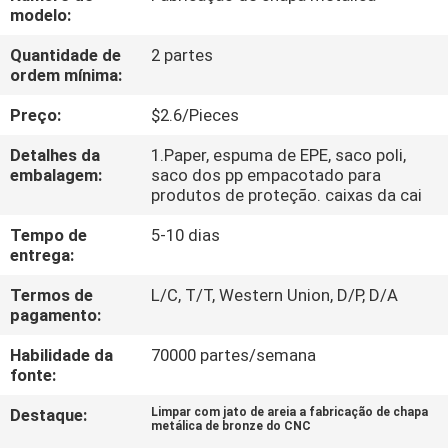
modelo:
CONTROLE
Quantidade de
2 partes
ordem mínima:
DE
QUALIDADE
Preço:
$2.6/Pieces
Detalhes da
1.Paper, espuma de EPE, saco poli,
CONTACTE-
embalagem:
saco dos pp empacotado para
produtos de proteção. caixas da cai
NOS
Tempo de
5-10 dias
entrega:
NOTÍCIAS
Termos de
L/C, T/T, Western Union, D/P, D/A
pagamento:
SOLICITE
Habilidade da
70000 partes/semana
UM
fonte:
ORÇAMENTO
Destaque:
Limpar com jato de areia a fabricação de chapa
metálica de bronze do CNC
,