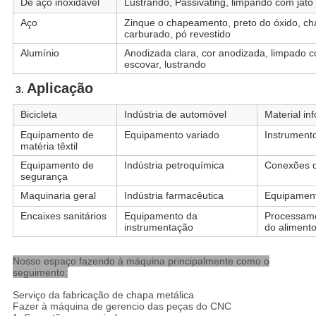
De aço inoxidável
Lustrando, Passivating, limpando com jato 
Aço
Zinque o chapeamento, preto do óxido, c
carburado, pó revestido
Alumínio
Anodizada clara, cor anodizada, limpado co
escovar, lustrando
Aplicação
3. 
Bicicleta
Indústria de automóvel
Material in
Equipamento de
Equipamento variado
Instrument
matéria têxtil
Equipamento de
Indústria petroquímica
Conexões 
segurança
Maquinaria geral
Indústria farmacêutica
Equipament
Encaixes sanitários
Equipamento da
Processame
instrumentação
do aliment
Nosso espaço fazendo à máquina principalmente como o
seguimento:
Serviço da fabricação de chapa metálica
Fazer à máquina de gerencio das peças do CNC