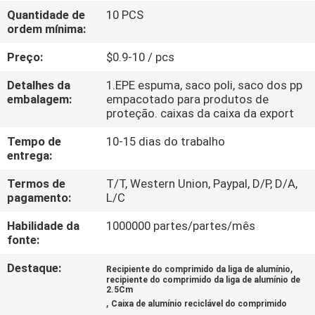
Quantidade de
10 PCS
ordem mínima:
CONTROLE
DE
Preço:
$0.9-10 / pcs
QUALIDADE
Detalhes da
1.EPE espuma, saco poli, saco dos pp
embalagem:
empacotado para produtos de
proteção. caixas da caixa da export
CONTACTE-
Tempo de
10-15 dias do trabalho
NOS
entrega:
Termos de
T/T, Western Union, Paypal, D/P, D/A,
NOTÍCIAS
pagamento:
L/C
Habilidade da
1000000 partes/partes/mês
SOLICITE
fonte:
UM
Destaque:
,
Recipiente do comprimido da liga de alumínio
recipiente do comprimido da liga de alumínio de
ORÇAMENTO
2.5Cm
,
Caixa de alumínio reciclável do comprimido