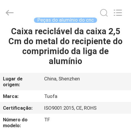
2026
Shenzhen
Tuofa
Technology
Co.,
Peças do alumínio do cnc
Ltd..
All
Caixa reciclável da caixa 2,5
PARA
Rights
Reserved.
Cm do metal do recipiente do
CASA
comprimido da liga de
PRODUTOS
alumínio
SOBRE
Lugar de
China, Shenzhen
origem:
NÓS
Marca:
Tuofa
VISITA
Certificação:
ISO9001:2015, CE, ROHS
À
Número do
TF
FÁBRICA
modelo: