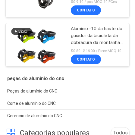
liga de alumínio peças de
$0.9-10 / pcs MOQ:10 PCes
ciclagem
CONTATO
Alumínio -10 da haste do
guiador da bicicleta da
dobradura da montanha
de Mtb da estrada de
$0.80 - $16.00 / Piece MOQ:10 partes
Aliminum
CONTATO
peças do alumínio do cnc
Peças de alumínio do CNC
Corte de alumínio do CNC
Gerencio de alumínio do CNC
Categorias populares
Todos