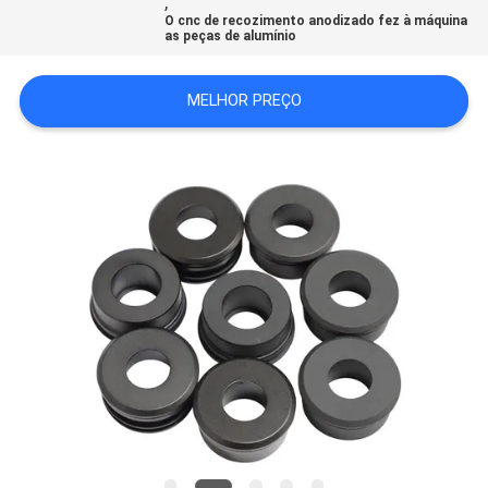
,
MAPA
O cnc de recozimento anodizado fez à máquina
as peças de alumínio
DO
SITE
MELHOR PREÇO
POLÍTICA
DE
PRIVACIDADE