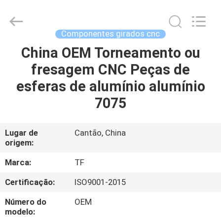
2026
Shenzhen
Tuofa
Technology
Co.,
Componentes girados cnc
Ltd..
All
China OEM Torneamento ou
PARA
Rights
Reserved.
fresagem CNC Peças de
CASA
esferas de alumínio alumínio
PRODUTOS
7075
SOBRE
Lugar de
Cantão, China
origem:
NÓS
Marca:
TF
VISITA
Certificação:
ISO9001-2015
À
Número do
OEM
FÁBRICA
modelo: