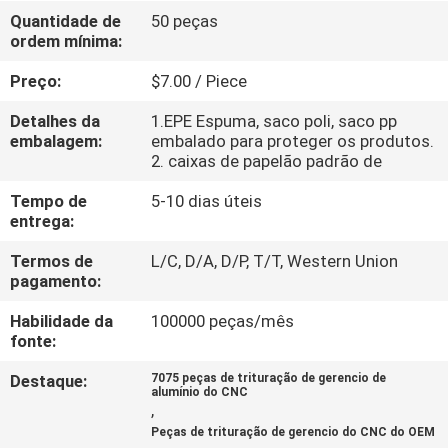
Quantidade de
50 peças
ordem mínima:
CONTROLE
DE
Preço:
$7.00 / Piece
QUALIDADE
Detalhes da
1.EPE Espuma, saco poli, saco pp
embalagem:
embalado para proteger os produtos.
2. caixas de papelão padrão de
CONTACTE-
Tempo de
5-10 dias úteis
NOS
entrega:
Termos de
L/C, D/A, D/P, T/T, Western Union
NOTÍCIAS
pagamento:
Habilidade da
100000 peças/mês
SOLICITE
fonte:
UM
Destaque:
7075 peças de trituração de gerencio de
alumínio do CNC
ORÇAMENTO
,
Peças de trituração de gerencio do CNC do OEM