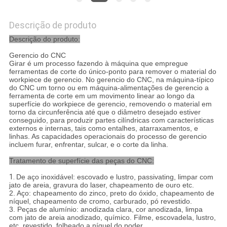
Descrição de produto
Descrição do produto:
Gerencio do CNC
Girar é um processo fazendo à máquina que empregue
ferramentas de corte do único-ponto para remover o material do
workpiece de gerencio. No gerencio do CNC, na máquina-típico
do CNC um torno ou em máquina-alimentações de gerencio a
ferramenta de corte em um movimento linear ao longo da
superfície do workpiece de gerencio, removendo o material em
torno da circunferência até que o diâmetro desejado estiver
conseguido, para produzir partes cilíndricas com características
externos e internas, tais como entalhes, atarraxamentos, e
linhas. As capacidades operacionais do processo de gerencio
incluem furar, enfrentar, sulcar, e o corte da linha.
Tratamento de superfície das peças do CNC:
1.
De aço inoxidável: escovado e lustro, passivating, limpar com
jato de areia, gravura do laser, chapeamento de ouro etc.
2. Aço: chapeamento do zinco, preto do óxido, chapeamento de
níquel, chapeamento de cromo, carburado, pó revestido.
3. Peças de alumínio: anodizada clara, cor anodizada, limpa
com jato de areia anodizado, químico. Filme, escovadela, lustro,
etc. revestido, folheado a níquel do poder.